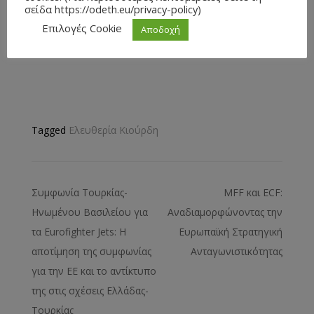
σείδα https://odeth.eu/privacy-policy)
Επιλογές Cookie
Αποδοχή
Tagged
Ελευθερία Κιούρδη
Συμφωνία Τουρκίας-
MFF και ECF:
Ηνωμένου Βασιλείου για
Αναδιαμορφώνοντας την
τα Eurofighter Jets: Η
Ευρωπαϊκή Στρατηγική
αποτίμηση της συμφωνίας
Ανταγωνιστικότητας
για την ΕΕ και το αντίκτυπο
της στις σχέσεις Ελλάδας-
Τουρκίας