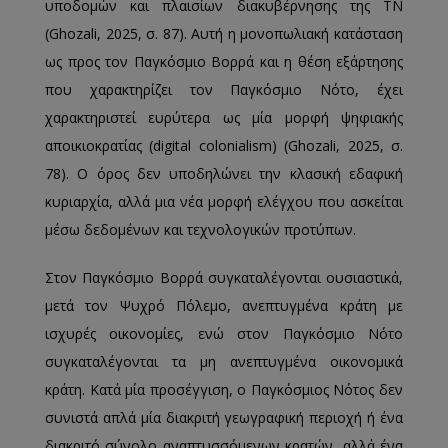
υποδομών και πλαισίων διακυβέρνησης της ΤΝ
(Ghozali, 2025, σ. 87). Αυτή η μονοπωλιακή κατάσταση
ως προς τον Παγκόσμιο Βορρά και η θέση εξάρτησης
που χαρακτηρίζει τον Παγκόσμιο Νότο, έχει
χαρακτηριστεί ευρύτερα ως μία μορφή ψηφιακής
αποικιοκρατίας (digital colonialism) (Ghozali, 2025, σ.
78). Ο όρος δεν υποδηλώνει την κλασική εδαφική
κυριαρχία, αλλά μια νέα μορφή ελέγχου που ασκείται
μέσω δεδομένων και τεχνολογικών προτύπων.
Στον Παγκόσμιο Βορρά συγκαταλέγονται ουσιαστικά,
μετά τον Ψυχρό Πόλεμο, ανεπτυγμένα κράτη με
ισχυρές οικονομίες, ενώ στον Παγκόσμιο Νότο
συγκαταλέγονται τα μη ανεπτυγμένα οικονομικά
κράτη. Κατά μία προσέγγιση, ο Παγκόσμιος Νότος δεν
συνιστά απλά μία διακριτή γεωγραφική περιοχή ή ένα
διακριτό σύνολο αναπτυσσόμενων κρατών, αλλά ένα