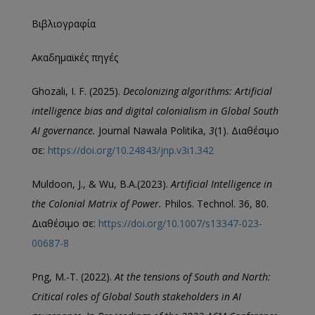
Βιβλιογραφία
Ακαδημαϊκές πηγές
Ghozali, I. F. (2025).
Decolonizing algorithms: Artificial
intelligence bias and digital colonialism in Global South
AI governance.
Jοurnal Nawala Politika,
3
(1). Διαθέσιμο
σε:
https://doi.org/10.24843/jnp.v3i1.342
Muldoon, J., & Wu, B.A.(2023).
Artificial Intelligence in
the Colonial Matrix of Power.
Philos. Technol. 36, 80.
Διαθέσιμο σε:
https://doi.org/10.1007/s13347-023-
00687-8
Png, M.-T. (2022).
At the tensions of South and North:
Critical roles of Global South stakeholders in AI