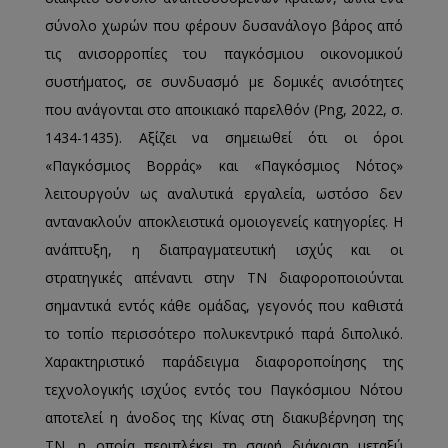
σύνολο χωρών που φέρουν δυσανάλογο βάρος από
τις ανισορροπίες του παγκόσμιου οικονομικού
συστήματος, σε συνδυασμό με δομικές ανισότητες
που ανάγονται στο αποικιακό παρελθόν (Png, 2022, σ.
1434-1435). Αξίζει να σημειωθεί ότι οι όροι
«Παγκόσμιος Βορράς» και «Παγκόσμιος Νότος»
λειτουργούν ως αναλυτικά εργαλεία, ωστόσο δεν
αντανακλούν αποκλειστικά ομοιογενείς κατηγορίες. Η
ανάπτυξη, η διαπραγματευτική ισχύς και οι
στρατηγικές απέναντι στην ΤΝ διαφοροποιούνται
σημαντικά εντός κάθε ομάδας, γεγονός που καθιστά
το τοπίο περισσότερο πολυκεντρικό παρά διπολικό.
Χαρακτηριστικό παράδειγμα διαφοροποίησης της
τεχνολογικής ισχύος εντός του Παγκόσμιου Νότου
αποτελεί η άνοδος της Κίνας στη διακυβέρνηση της
ΤΝ, η οποία περιπλέκει τη σαφή διάκριση μεταξύ