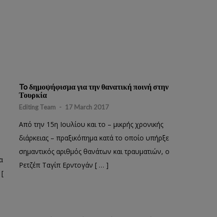
To δημοψήφισμα για την θανατική ποινή στην
Τουρκία
Editing Team
-
17 March 2017
Από την 15η Ιουλίου και το – μικρής χρονικής
διάρκειας – πραξικόπημα κατά το οποίο υπήρξε
σημαντικός αριθμός θανάτων και τραυματιών, ο
α
Ρετζέπ Ταγίπ Ερντογάν [ … ]
[