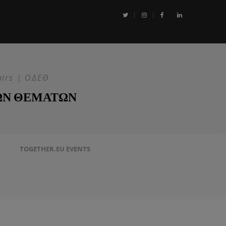
αι η Επιχείρηση ASPIDES: Η ΕΕ στην ασφάλεια της Ερυθράς Θάλασσα
airs | ΟΔΕΘ
ΩΝ ΘΕΜΑΤΩΝ
TOGETHER.EU EVENTS