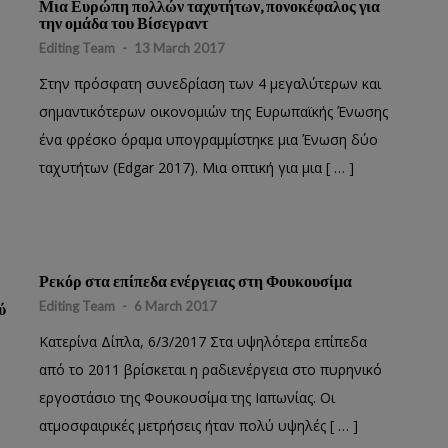
Μια Ευρώπη πολλών ταχυτήτων, πονοκέφαλος για
την ομάδα του Βίσεγραντ
Editing Team
-
13 March 2017
Στην πρόσφατη συνεδρίαση των 4 μεγαλύτερων και
σημαντικότερων οικονομιών της Ευρωπαϊκής Ένωσης
ένα φρέσκο όραμα υπογραμμίστηκε μια Ένωση δύο
ταχυτήτων (Edgar 2017). Μια οπτική για μια [ … ]
Ρεκόρ στα επίπεδα ενέργειας στη Φουκουσίμα
Editing Team
-
6 March 2017
ύ
Κατερίνα Δίπλα, 6/3/2017 Στα υψηλότερα επίπεδα
από το 2011 βρίσκεται η ραδιενέργεια στο πυρηνικό
εργοστάσιο της Φουκουσίμα της Ιαπωνίας. Οι
ατμοσφαιρικές μετρήσεις ήταν πολύ υψηλές [ … ]