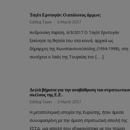
Ταγίπ Ερντογάν: Ο απόλυτος άρχων;
Editing Team
-
6 March 2017
Ανδρονίκη Χαρίση, 6/3/2017 Ο Ταγίπ Ερντογάν
ξεκίνησε τη θητεία του στα κοινά, αρχικά ως
δήμαρχος της Κωνσταντινούπολης (1994-1998), στη
συνέχεια ο λαός της Τουρκίας τον [ … ]
Δειλά βήματα για την αναβάθμιση του στρατιωτικο
σκέλους της Ε.Ε.
Editing Team
-
2 March 2017
Η μεταπολεμική ιστορία της Ευρώπης, ήταν άμεσα
συνυφασμένη με την άμεση στρατιωτική απειλή της
ΕΣΣΔ, μια απειλή που εξαφανίστηκε με την πτώση