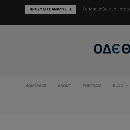
ην Προστασία του Πληθυσμού από το
Το Μαυροβούνιο: Ιστορ
ΠΡΌΣΦΑΤΕΣ ΑΝΑΛΎΣΕΙΣ
HOMEPAGE
ABOUT
THE TEAM
BLOG