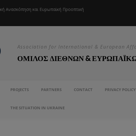
ική Ανασκόπηση και Ευρωπαϊκή Προοπτική
Η EEAS κ
Association for International & European Aff
ΟΜΙΛΟΣ ΔΙΕΘΝΩΝ & ΕΥΡΩΠΑΪΚ
PROJECTS
PARTNERS
CONTACT
PRIVACY POLICY
THE SITUATION IN UKRAINE