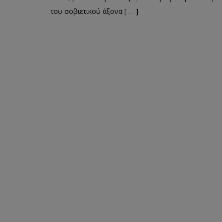
του σοβιετικού άξονα [ … ]