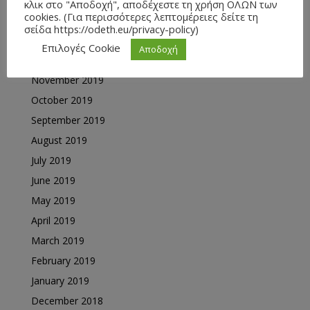
κλικ στο "Αποδοχή", αποδέχεστε τη χρήση ΟΛΩΝ των
cookies. (Για περισσότερες λεπτομέρειες δείτε τη
February 2020
σείδα https://odeth.eu/privacy-policy)
January 2020
Επιλογές Cookie
Αποδοχή
December 2019
November 2019
October 2019
September 2019
August 2019
July 2019
June 2019
May 2019
April 2019
March 2019
February 2019
January 2019
December 2018