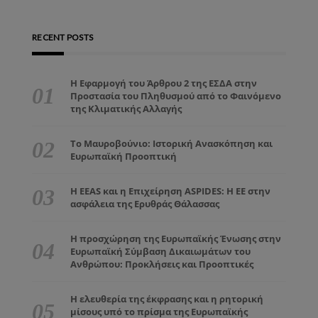
RECENT POSTS
Η Εφαρμογή του Άρθρου 2 της ΕΣΔΑ στην
Προστασία του Πληθυσμού από το Φαινόμενο
της Κλιματικής Αλλαγής
Το Μαυροβούνιο: Ιστορική Ανασκόπηση και
Ευρωπαϊκή Προοπτική
Η EEAS και η Επιχείρηση ASPIDES: Η ΕΕ στην
ασφάλεια της Ερυθράς Θάλασσας
Η προσχώρηση της Ευρωπαϊκής Ένωσης στην
Ευρωπαϊκή Σύμβαση Δικαιωμάτων του
Ανθρώπου: Προκλήσεις και Προοπτικές
Η ελευθερία της έκφρασης και η ρητορική
μίσους υπό το πρίσμα της Ευρωπαϊκής