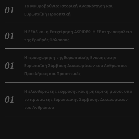
Το Μαυροβούνιο: Ιστορική Ανασκόπηση και
Ευρωπαϊκή Προοπτική
Η EEAS και η Επιχείρηση ASPIDES: Η ΕΕ στην ασφάλεια
της Ερυθράς Θάλασσας
Η προσχώρηση της Ευρωπαϊκής Ένωσης στην
Ευρωπαϊκή Σύμβαση Δικαιωμάτων του Ανθρώπου:
Προκλήσεις και Προοπτικές
Η ελευθερία της έκφρασης και η ρητορική μίσους υπό
το πρίσμα της Ευρωπαϊκής Σύμβασης Δικαιωμάτων
του Ανθρώπου