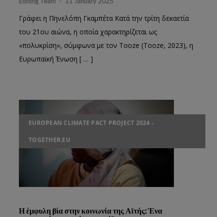
Editing Team
-
11 January 2025
Γράφει η Πηνελόπη Γκαμπέτα Κατά την τρίτη δεκαετία
του 21ου αιώνα, η οποία χαρακτηρίζεται ως
«πολυκρίση», σύμφωνα με τον Tooze (Tooze, 2023), η
Ευρωπαϊκή Ένωση [ … ]
EUROPEAN CLIMATE PACT PROJECT 2024 -
TOGETHER.EU
Η έμφυλη βία στην κοινωνία της Αϊτής: Ένα