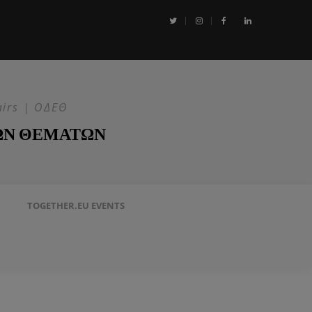
αι η Επιχείρηση ASPIDES: Η ΕΕ στην ασφάλεια της Ερυθράς Θάλασσα
airs | ΟΔΕΘ
ΩΝ ΘΕΜΑΤΩΝ
TOGETHER.EU EVENTS