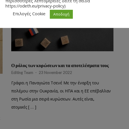
περισσότερες λεπτομέρειες δείτε τη σείδα
https://odeth.eu/privacy-policy)
Επιλογές Cookie
Αποδοχή
Ο ρόλος των κυρώσεων και τα αποτελέσματα τους
Editing Team
-
23 November 2022
Γράφει η Παναγιώτα Τσενέ Με την έναρξη του
πολέμου στην Ουκρανία, οι ΗΠΑ και η ΕΕ επέβαλλαν
στη Ρωσία μια σειρά κυρώσεων. Αυτές είναι,
ατομικές [ … ]
ε