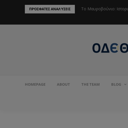
ην Προστασία του Πληθυσμού από το
Το Μαυροβούνιο: Ιστορ
ΠΡΌΣΦΑΤΕΣ ΑΝΑΛΎΣΕΙΣ
HOMEPAGE
ABOUT
THE TEAM
BLOG