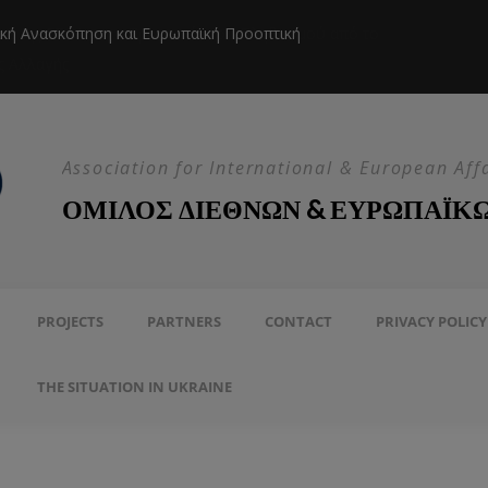
ική Ανασκόπηση και Ευρωπαϊκή Προοπτική
Η EEAS κ
Association for International & European Aff
ΟΜΙΛΟΣ ΔΙΕΘΝΩΝ & ΕΥΡΩΠΑΪΚ
PROJECTS
PARTNERS
CONTACT
PRIVACY POLICY
THE SITUATION IN UKRAINE