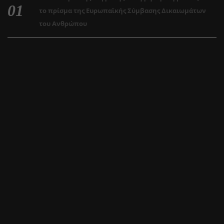
το πρίσμα της Ευρωπαϊκής Σύμβασης Δικαιωμάτων
του Ανθρώπου