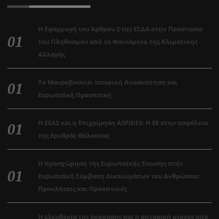
Η Εφαρμογή του Άρθρου 2 της ΕΣΔΑ στην Προστασία
του Πληθυσμού από το Φαινόμενο της Κλιματικής
Αλλαγής
Το Μαυροβούνιο: Ιστορική Ανασκόπηση και
Ευρωπαϊκή Προοπτική
Η EEAS και η Επιχείρηση ASPIDES: Η ΕΕ στην ασφάλεια
της Ερυθράς Θάλασσας
Η προσχώρηση της Ευρωπαϊκής Ένωσης στην
Ευρωπαϊκή Σύμβαση Δικαιωμάτων του Ανθρώπου:
Προκλήσεις και Προοπτικές
Η ελευθερία της έκφρασης και η ρητορική μίσους υπό