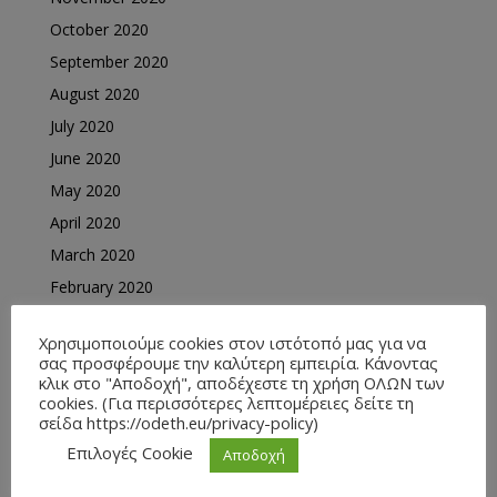
October 2020
September 2020
August 2020
July 2020
June 2020
May 2020
April 2020
March 2020
February 2020
January 2020
Χρησιμοποιούμε cookies στον ιστότοπό μας για να
December 2019
σας προσφέρουμε την καλύτερη εμπειρία. Κάνοντας
κλικ στο "Αποδοχή", αποδέχεστε τη χρήση ΟΛΩΝ των
November 2019
cookies. (Για περισσότερες λεπτομέρειες δείτε τη
October 2019
σείδα https://odeth.eu/privacy-policy)
September 2019
Επιλογές Cookie
Αποδοχή
August 2019