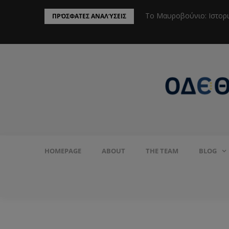
ην Προστασία του Πληθυσμού από το
Το Μαυροβούνιο: Ιστορ
ΠΡΌΣΦΑΤΕΣ ΑΝΑΛΎΣΕΙΣ
HOMEPAGE
ABOUT
THE TEAM
BLOG