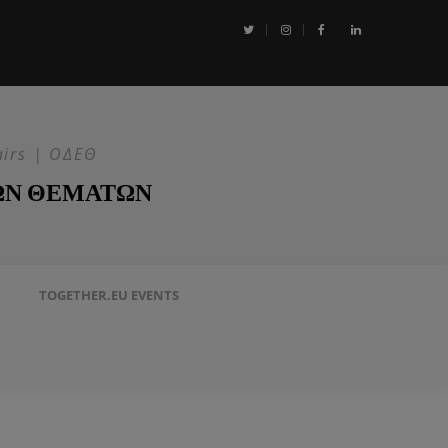
αι η Επιχείρηση ASPIDES: Η ΕΕ στην ασφάλεια της Ερυθράς Θάλασσα
airs | ΟΔΕΘ
ΩΝ ΘΕΜΑΤΩΝ
TOGETHER.EU EVENTS