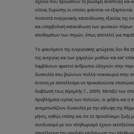
σχέδια που προωθούν τη βιώσιμη ανάπτυξη και κατ
νότιας Ευρώπης οι οποίες φαίνεται να εξαρτώνται
ποσοστά ενεργειακής κατανάλωσης εξαιτίας της ενε
και υπερβολική κατανάλωση των φυσικών πόρων 
αποθεμάτων των πηγών, όπως αποτελεί για παράδ
Το φαινόμενο της ενεργειακής φτώχειας δεν θα ή
της ανεργίας και των χαμηλών μισθών και κατ’ επ
λαμβάνουν αρκετοί άνθρωποι οδηγούν στην περι
δυσκολία που βιώνουν πολλά νοικοκυριά στην α
έντονη με αποτέλεσμα να προκαλούνται επιπτώσεις
διαβίωσή τους (Κρεμλής Γ., 2009). Μεταξύ των ε
προβλήματα υγείας των πολιτών, οι φόβοι και η
αντιμετωπίζουν δυσκολία με την κάλυψη της θέρμα
μήνες, καθώς επίσης και ότι το προσδόκιμο ζωής 
συνδυασμό με τον πληθωρισμό έχουν εκτοξεύσει τ
αποτέλεσμα την ραγδαία επιδείνωση του πληθωρι