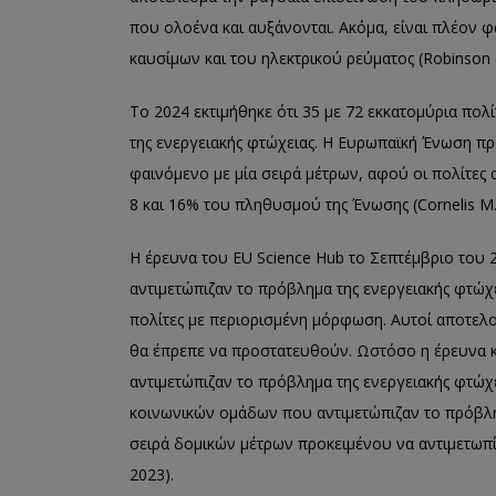
που ολοένα και αυξάνονται. Ακόμα, είναι πλέον φ
καυσίμων και του ηλεκτρικού ρεύματος (Robinson et
Το 2024 εκτιμήθηκε ότι 35 με 72 εκκατομύρια πολ
της ενεργειακής φτώχειας. Η Ευρωπαϊκή Ένωση πρ
φαινόμενο με μία σειρά μέτρων, αφού οι πολίτε
8 και 16% του πληθυσμού της Ένωσης (Cornelis M.
H έρευνα του EU Science Hub το Σεπτέμβριο του 
αντιμετώπιζαν το πρόβλημα της ενεργειακής φτώ
πολίτες με περιορισμένη μόρφωση. Αυτοί αποτε
θα έπρεπε να προστατευθούν. Ωστόσο η έρευνα κα
αντιμετώπιζαν το πρόβλημα της ενεργειακής φτώχ
κοινωνικών ομάδων που αντιμετώπιζαν το πρόβλημ
σειρά δομικών μέτρων προκειμένου να αντιμετωπί
2023).