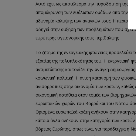
Αυτό έχει ως αποτέλεσμα την πυροδότηση της ενερ
απομάκρυνση των ευάλωτων ομάδων από την ισότ
αδυναμία κάλυψης των αναγκών τους. Η περιορισ
οδηγεί στην αύξηση των προβλημάτων που σχετίζον
ευρύτερης υγειονομικής τους περίθαλψης.
Το ζήτημα της ενεργειακής φτώχειας προσελκύει
εξαιτίας της πολυπλοκότητάς του. Η ενεργειακή φ
αντιμετώπισης και τονίζει την ανάγκη δημιουργία
κοινωνική πολιτική. Η άνιση κατανομή των φυσικ
ανισορροπίες στην οικονομία των κρατών, καθώς ε
οικονομική αστάθεια στον τομέα των βιομηχανιών 
ευρωπαϊκών χωρών του Βορρά και του Νότου όσον
Ορισμένα ευρωπαϊκά κράτη ανήκουν στην κατηγορ
κάποια άλλα ανήκουν στην κατηγορία των κρατών 
βόρειας Ευρώπης, όπως είναι για παράδειγμα η Νο