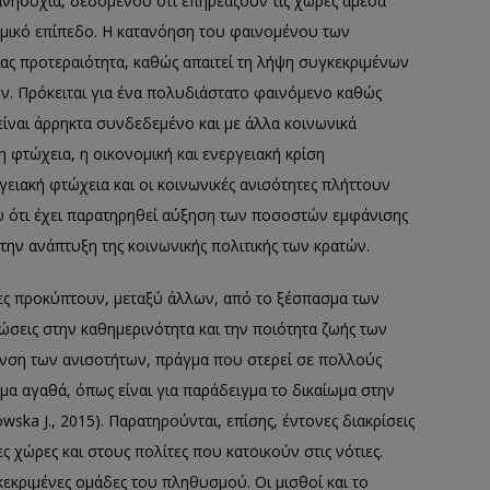
ανησυχία, δεδομένου ότι επηρεάζουν τις χώρες άμεσα
νομικό επίπεδο. Η κατανόηση του φαινομένου των
ας προτεραιότητα, καθώς απαιτεί τη λήψη συγκεκριμένων
. Πρόκειται για ένα πολυδιάστατο φαινόμενο καθώς
ίναι άρρηκτα συνδεδεμένο και με άλλα κοινωνικά
η φτώχεια, η οικονομική και ενεργειακή κρίση
ειακή φτώχεια και οι κοινωνικές ανισότητες πλήττουν
 ότι έχει παρατηρηθεί αύξηση των ποσοστών εμφάνισης
ην ανάπτυξη της κοινωνικής πολιτικής των κρατών.
ητες προκύπτουν, μεταξύ άλλων, από το ξέσπασμα των
ώσεις στην καθημερινότητα και την ποιότητα ζωής των
υνση των ανισοτήτων, πράγμα που στερεί σε πολλούς
α αγαθά, όπως είναι για παράδειγμα το δικαίωμα στην
wska J., 2015). Παρατηρούνται, επίσης, έντονες διακρίσεις
 χώρες και στους πολίτες που κατοικούν στις νότιες.
εκριμένες ομάδες του πληθυσμού. Οι μισθοί και το