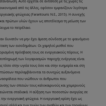
ανάλωση. Αυτό έρχεται σε αντίθεση με τις χώρες τις
 οικονομικά από τις άλλες, εφόσον εμφανίζουν λιγότερα
ργειακής φτώχειας (Farantouris N.E., 2015). Η συνεχής
και πρώτων υλών έχουν ως αποτέλεσμα τη μείωση των
ειγμα το πετρέλαιο.
ταν δυνατόν να μην έχει άμεση σύνδεση με το φαινόμενο
έκταση των εισοδημάτων. Οι χαμηλοί μισθοί που
ορισμένη πρόσβαση τους σε ενεργειακούς πόρους. Η
ποπληρωμή των λογαριασμών παροχής ενέργειας είναι
 τόσο στην υγεία τους όσο και στην ευημερία και στη
πιπτώσεων περιλαμβάνονται τα συνεχώς αυξανόμενα
 ανασφάλεια που νιώθουν οι άνθρωποι που
νσης των σπιτιών τους καλοκαιρινούς και χειμερινούς
μειώνεται σταδιακά. Η αύξηση των ποσοστών ανεργίας σε
ην ενεργειακή φτώχεια. Η ενεργειακή κρίση έχει ως
σμού αλλά και των τιμών των αγαθών και των τροφίμων