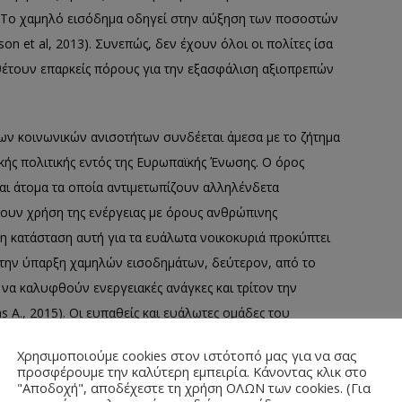
α. Το χαμηλό εισόδημα οδηγεί στην αύξηση των ποσοστών
 et al, 2013). Συνεπώς, δεν έχουν όλοι οι πολίτες ίσα
θέτουν επαρκείς πόρους για την εξασφάλιση αξιοπρεπών
ν κοινωνικών ανισοτήτων συνδέεται άμεσα με το ζήτημα
ικής πολιτικής εντός της Ευρωπαϊκής Ένωσης. Ο όρος
αι άτομα τα οποία αντιμετωπίζουν αλληλένδετα
ουν χρήση της ενέργειας με όρους ανθρώπινης
η κατάσταση αυτή για τα ευάλωτα νοικοκυριά προκύπτει
την ύπαρξη χαμηλών εισοδημάτων, δεύτερον, από το
 να καλυφθούν ενεργειακές ανάγκες και τρίτον την
s A., 2015). Οι ευπαθείς και ευάλωτες ομάδες του
χεια. Έτσι, γίνεται πιο έντονη η κοινωνική
Χρησιμοποιούμε cookies στον ιστότοπό μας για να σας
ργειακές πηγές και τους πόρους εξαρτάται σε μεγάλο
προσφέρουμε την καλύτερη εμπειρία. Κάνοντας κλικ στο
"Αποδοχή", αποδέχεστε τη χρήση ΟΛΩΝ των cookies. (Για
ουν, ώστε να την εξασφαλίσουν (Bambra et al, 2018).