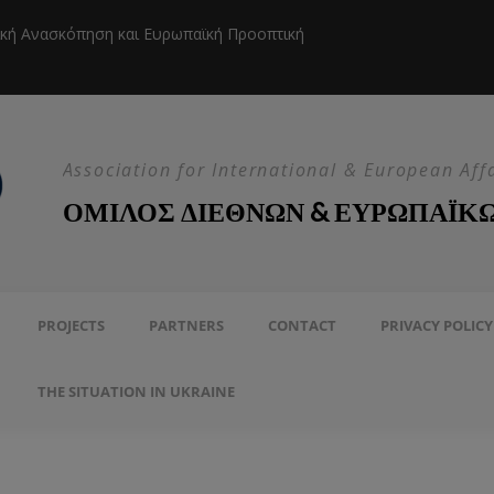
ική Ανασκόπηση και Ευρωπαϊκή Προοπτική
Η EEAS κ
Association for International & European Aff
ΟΜΙΛΟΣ ΔΙΕΘΝΩΝ & ΕΥΡΩΠΑΪΚ
PROJECTS
PARTNERS
CONTACT
PRIVACY POLICY
THE SITUATION IN UKRAINE