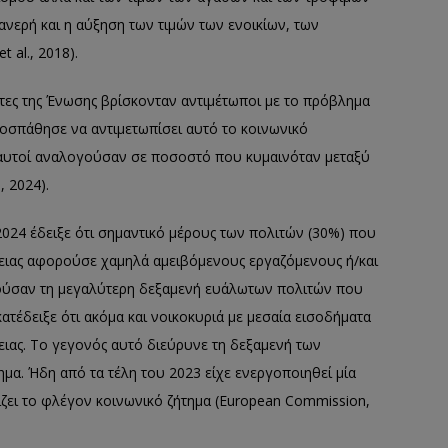
ανερή και η αύξηση των τιμών των ενοικίων, των
 al., 2018).
ίτες της Ένωσης βρίσκονταν αντιμέτωποι με το πρόβλημα
οσπάθησε να αντιμετωπίσει αυτό το κοινωνικό
ς αυτοί αναλογούσαν σε ποσοστό που κυμαινόταν μεταξύ
, 2024).
2024 έδειξε ότι σημαντικό μέρους των πολιτών (30%) που
χειας αφορούσε χαμηλά αμειβόμενους εργαζόμενους ή/και
λούσαν τη μεγαλύτερη δεξαμενή ευάλωτων πολιτών που
τέδειξε ότι ακόμα και νοικοκυριά με μεσαία εισοδήματα
ειας. Το γεγονός αυτό διεύρυνε τη δεξαμενή των
α. Ήδη από τα τέλη του 2023 είχε ενεργοποιηθεί μία
ζει το φλέγον κοινωνικό ζήτημα (European Commission,