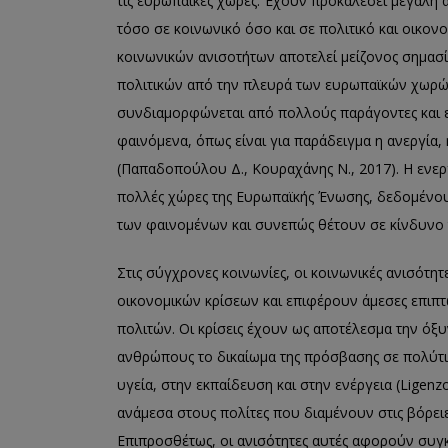
τις ευρωπαϊκές χώρες. Έχουν προκαλέσει μεγάλη 
τόσο σε κοινωνικό όσο και σε πολιτικό και οικο
κοινωνικών ανισοτήτων αποτελεί μείζονος σημασί
πολιτικών από την πλευρά των ευρωπαϊκών χωρών
συνδιαμορφώνεται από πολλούς παράγοντες και ε
φαινόμενα, όπως είναι για παράδειγμα η ανεργία, 
(Παπαδοπούλου Δ., Κουραχάνης Ν., 2017). Η ενεργ
πολλές χώρες της Ευρωπαϊκής Ένωσης, δεδομένου
των φαινομένων και συνεπώς θέτουν σε κίνδυνο τ
Στις σύγχρονες κοινωνίες, οι κοινωνικές ανισότ
οικονομικών κρίσεων και επιφέρουν άμεσες επιπτ
πολιτών. Οι κρίσεις έχουν ως αποτέλεσμα την όξ
ανθρώπους το δικαίωμα της πρόσβασης σε πολύτιμ
υγεία, στην εκπαίδευση και στην ενέργεια (Ligenzo
ανάμεσα στους πολίτες που διαμένουν στις βόρειες
Επιπροσθέτως, οι ανισότητες αυτές αφορούν συγκ