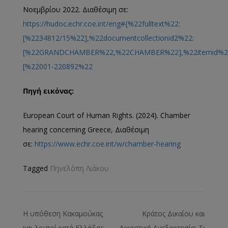
Νοεμβρίου 2022. Διαθέσιμη σε:
https://hudoc.echr.coe.int/eng#{%22fulltext%22:
[%2234812/15%22],%22documentcollectionid2%22:
[%22GRANDCHAMBER%22,%22CHAMBER%22],%22itemid%2
[%22001-220892%22
Πηγή εικόνας
:
European Court of Human Rights. (2024). Chamber
hearing concerning Greece, Διαθέσιμη
σε:
https://www.echr.coe.int/w/chamber-hearing
Tagged
Πηνελόπη Λιάκου
Η υπόθεση Κακαμούκας
Kράτος Δικαίου και
και λοιποί κατά Ελλάδας
Δικαστική Ανεξαρτησία: Τι