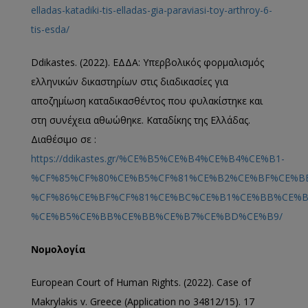
elladas-katadiki-tis-elladas-gia-paraviasi-toy-arthroy-6-
tis-esda/
Ddikastes. (2022). ΕΔΔΑ: Υπερβολικός φορμαλισμός
ελληνικών δικαστηρίων στις διαδικασίες για
αποζημίωση καταδικασθέντος που φυλακίστηκε και
στη συνέχεια αθωώθηκε. Καταδίκης της Ελλάδας.
Διαθέσιμο σε :
https://ddikastes.gr/%CE%B5%CE%B4%CE%B4%CE%B1-
%CF%85%CF%80%CE%B5%CF%81%CE%B2%CE%BF%CE%B
%CF%86%CE%BF%CF%81%CE%BC%CE%B1%CE%BB%CE%B
%CE%B5%CE%BB%CE%BB%CE%B7%CE%BD%CE%B9/
Νομολογία
European Court of Human Rights. (2022). Case of
Makrylakis v. Greece (Application no 34812/15). 17