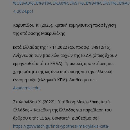
%CE%A0%CE%91%CE%A0%CE%91%CE%94%CE%9F%CE%A0
4-2024.pdf
Καρυπίδου Κ. (2025). Κριτική ερμηνευτική προσέγγιση
της απόφασης Μακρυλάκης
κατά Ελλάδας της 17.11.2022 (αρ. προσφ. 34812/15).
Ανίχνευση των βασικών αρχών της ΕΣΔΑ (όπως έχουν
ερμηνευθεί από το ΕΔΔΑ). Πρακτικές προεκτάσεις και
χρησιμότητα της ως άνω απόφασης για την ελληνική
έννομη τάξη (ελληνικό ΚΠΔ). Διαθέσιμο σε :
Akademia.edu
.
Στυλιανίδου Χ. (2022), Υπόθεση Μακρυλάκης κατά
Ελλάδας – Καταδίκη της Ελλάδας για παραβίαση του
άρθρου 6 της ΕΣΔΑ.
G
ovwatch
. Διαθέσιμο σε :
https://govwatch.gr/finds/ypothesi-makrylakis-kata-