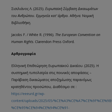
Σισιλιάνος Λ. (2025).
Ευρωπαϊκή Σύμβαση Δικαιωμάτων
του Ανθρώπου. Ερμηνεία κατ’ άρθρο.
Αθήνα: Νομική
Βιβλιοθήκη.
Jacobs F. / White R. (1996).
The European Convention on
Human Rights
. Clarendon Press Oxford.
Αρθρογραφία
Ελληνική Επιθεώρηση Ευρωπαϊκού Δικαίου. (2025). Η
συστημική τυπολατρία στις ποινικές αποφάσεις –
Παράβαση δικαιώματος αποζημίωσης παρανόμως
κρατηθέντος προσώπου
,
Διαθέσιμο σε :
https://eeeurd.gr/wp-
content/uploads/2025/05/%CE%A3%CE%A7%CE%9F%CE%9
%CE%95%CE%94%CE%94%CE%91-