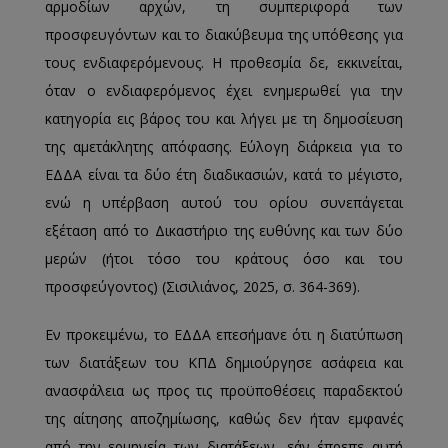
αρμοδίων αρχών, τη συμπεριφορά των
προσφευγόντων και το διακύβευμα της υπόθεσης για
τους ενδιαφερόμενους. Η προθεσμία δε, εκκινείται,
όταν ο ενδιαφερόμενος έχει ενημερωθεί για την
κατηγορία εις βάρος του και λήγει με τη δημοσίευση
της αμετάκλητης απόφασης. Εύλογη διάρκεια για το
ΕΔΔΑ είναι τα δύο έτη διαδικασιών, κατά το μέγιστο,
ενώ η υπέρβαση αυτού του ορίου συνεπάγεται
εξέταση από το Δικαστήριο της ευθύνης και των δύο
μερών (ήτοι τόσο του κράτους όσο και του
προσφεύγοντος) (Σισιλιάνος, 2025, σ. 364-369).
Εν προκειμένω, το ΕΔΔΑ επεσήμανε ότι η διατύπωση
των διατάξεων του ΚΠΔ δημιούργησε ασάφεια και
ανασφάλεια ως προς τις προϋποθέσεις παραδεκτού
της αίτησης αποζημίωσης, καθώς δεν ήταν εμφανές
από την ερμηνεία των διατάξεων, εάν έπρεπε αυτή