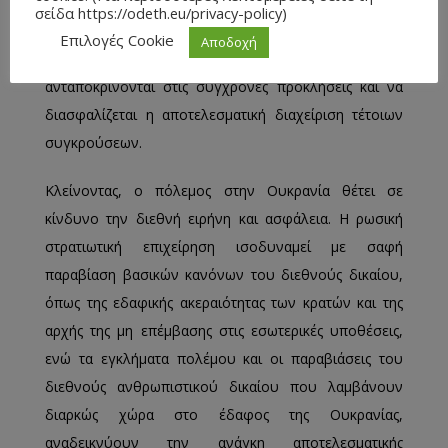
αναδιαμόρφωση των διεθνών θεσμών και των
σείδα https://odeth.eu/privacy-policy)
μηχανισμών επιβολής του διεθνούς δικαίου,
Επιλογές Cookie
Αποδοχή
προκειμένου να ενισχυθεί η ικανότητά τους να
ανταποκρίνονται στις σύγχρονες προκλήσεις και να
διασφαλίζεται η αποτελεσματική διαχείριση τέτοιων
συγκρούσεων.
Κλείνοντας, ο πόλεμος στην Ουκρανία θέτει σε
κίνδυνο την διεθνή ειρήνη και ασφάλεια. Η ρωσική
στρατιωτική επιχείρηση ισοδυναμεί με σαφή
παραβίαση βασικών κανόνων του διεθνούς δικαίου,
όπως της εδαφικής ακεραιότητας των κρατών και της
αρχής της μη επέμβασης στις εσωτερικές υποθέσεις,
ενώ τα εγκλήματα πολέμου και οι παραβιάσεις του
διεθνούς ανθρωπιστικού δικαίου που λαμβάνουν
διαρκώς χώρα στο έδαφος της Ουκρανίας,
αναδεικνύουν την ανάγκη αποτελεσματικής