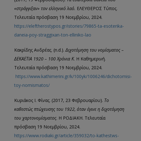
«στράγγιξαν» τον ελληνικό λαό.
ΕΛΕΥΘΕΡΟΣ Τύπος.
Τελευταία πρόσβαση 19 Νοεμβρίου, 2024.
https://eleftherostypos.gr/istories/79865-ta-esoterika-
daneia-poy-straggixan-ton-elliniko-lao
Κακρίδης Ανδρέας. (n.d.).
Διχοτόμηση του νομίσματος –
ΔΕΚΑΕΤΙΑ 1920 – 100 Χρόνια Κ
. Η Καθημερινή.
Τελευταία πρόσβαση 19 Νοεμβρίου, 2024.
https://www.kathimerini.gr/k/100yk/1006246/dichotomisi-
toy-nomismatos/
Κυριάκος Ι. Φίνας. (2017, 23 Φεβρουαρίου).
Το
καθεστώς πτώχευσης του 1922, όταν έγινε η διχοτόμηση
του χαρτονομίσματος
. Η ΡΟΔΙΑΚΗ. Τελευταία
πρόσβαση 19 Νοεμβρίου, 2024.
https://www.rodiaki.gr/article/359032/to-kathestws-