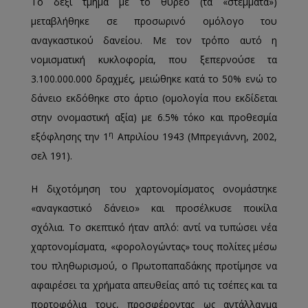
Το δεξί τμήμα με το θυρεό (τα «στέμματα»)
μεταβλήθηκε σε προσωρινό ομόλογο του
αναγκαστικού δανείου. Με τον τρόπο αυτό η
νομισματική κυκλοφορία, που ξεπερνούσε τα
3.100.000.000 δραχμές, μειώθηκε κατά το 50% ενώ το
δάνειο εκδόθηκε στο άρτιο (ομολογία που εκδίδεται
στην ονομαστική αξία) με 6.5% τόκο και προθεσμία
η
εξόφλησης την 1
Απριλίου 1943 (Μπρεγιάννη, 2002,
σελ 191).
Η διχοτόμηση του χαρτονομίσματος ονομάστηκε
«αναγκαστικό δάνειο» και προσέλκυσε ποικίλα
σχόλια. Το σκεπτικό ήταν απλό: αντί να τυπώσει νέα
χαρτονομίσματα, «φορολογώντας» τους πολίτες μέσω
του πληθωρισμού, ο Πρωτοπαπαδάκης προτίμησε να
αφαιρέσει τα χρήματα απευθείας από τις τσέπες και τα
πορτοφόλια τους, προσφέροντας ως αντάλλαγμα