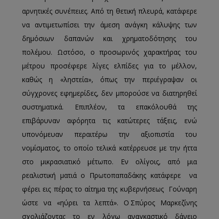
αρνητικές συνέπειες. Από τη θετική πλευρά, κατάφερε
να αντιμετωπίσει την άμεση ανάγκη κάλυψης των
δημόσιων δαπανών και χρηματοδότησης του
πολέμου. Ωστόσο, ο προσωρινός χαρακτήρας του
μέτρου προσέφερε λίγες ελπίδες για το μέλλον,
καθώς η «ληστεία», όπως την περιέγραψαν οι
σύγχρονες εφημερίδες, δεν μπορούσε να διατηρηθεί
συστηματικά. Επιπλέον, τα επακόλουθά της
επιβάρυναν αφόρητα τις κατώτερες τάξεις, ενώ
υπονόμευαν περαιτέρω την αξιοπιστία του
νομίσματος, το οποίο τελικά κατέρρευσε με την ήττα
στο μικρασιατικό μέτωπο. Εν ολίγοις, από μια
ρεαλιστική ματιά ο Πρωτοπαπαδάκης κατάφερε να
φέρει εις πέρας το αίτημα της κυβερνήσεως Γούναρη
ώστε να «ηύρει τα λεπτά». Ο Σπύρος Μαρκεζίνης
σχολιάζοντας το εν λόγω αναγκαστικό δάνειο