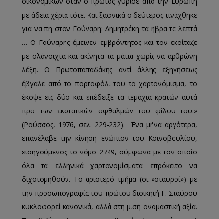
οικονομικών όταν ο πρώτος γύρισε από την Ευρώπη
με άδεια χέρια τότε. Και ξαφνικά ο δεύτερος τινάχθηκε
για να πη στον Γούναρη: Δημητράκη τα ήβρα τα λεπτά
… Ο Γούναρης έμεινεν εμβρόντητος και τον εκοίταζε
με ολάνοιχτα και ακίνητα τα μάτια χωρίς να αρθρώνη
λέξη. Ο Πρωτοπαπαδάκης αντί άλλης εξηγήσεως
έβγαλε από το πορτοφόλι του το χαρτονόμισμα, το
έκοψε εις δύο και επέδειξε τα τεμάχια κρατών αυτά
προ των εκστατικών οφθαλμών του φίλου του.»
(Ρούσσος, 1976, σελ. 229-232). Ένα μήνα αργότερα,
επανέλαβε την κίνηση ενώπιον του Κοινοβουλίου,
εισηγούμενος το νόμο 2749, σύμφωνα με τον οποίο
όλα τα ελληνικά χαρτονομίσματα επρόκειτο να
διχοτομηθούν. Το αριστερό τμήμα (οι «σταυροί») με
την προσωπογραφία του πρώτου διοικητή Γ. Σταύρου
κυκλοφορεί κανονικά, αλλά στη μισή ονομαστική αξία.