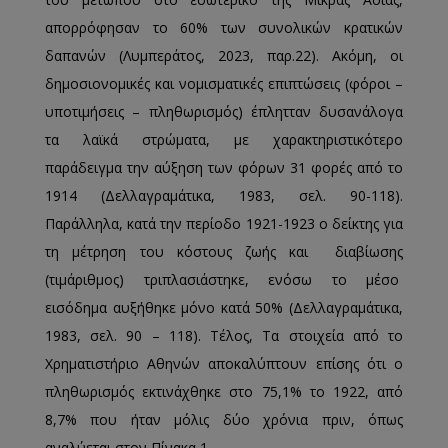
απορρόφησαν το 60% των συνολικών κρατικών
δαπανών (Λυμπεράτος, 2023, παρ.22). Ακόμη, οι
δημοσιονομικές και νομισματικές επιπτώσεις (φόροι –
υποτιμήσεις – πληθωρισμός) έπλητταν δυσανάλογα
τα λαϊκά στρώματα, με χαρακτηριστικότερο
παράδειγμα την αύξηση των φόρων 31 φορές από το
1914 (Δελλαγραμάτικα, 1983, σελ. 90-118).
Παράλληλα, κατά την περίοδο 1921-1923 ο δείκτης για
τη μέτρηση του κόστους ζωής και διαβίωσης
(τιμάριθμος) τριπλασιάστηκε, ενόσω το μέσο
εισόδημα αυξήθηκε μόνο κατά 50% (Δελλαγραμάτικα,
1983, σελ. 90 – 118). Τέλος, Τα στοιχεία από το
Χρηματιστήριο Αθηνών αποκαλύπτουν επίσης ότι ο
πληθωρισμός εκτινάχθηκε στο 75,1% το 1922, από
8,7% που ήταν μόλις δύο χρόνια πριν, όπως
αναλύεται στον Πίνακα 1.