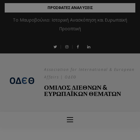
ΠΡΌΣΦΑΤΕΣ ΑΝΑΛΎΣΕΙΣ
Το Μαυροβούνιο: Ιστορική Ανασκόπηση και Ευρωπαϊκή
Προοπτική
Association for International & European
Affairs | ΟΔΕΘ
ΟΜΙΛΟΣ ΔΙΕΘΝΩΝ &
ΕΥΡΩΠΑΪΚΩΝ ΘΕΜΑΤΩΝ