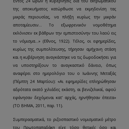
Εντός 24 ωρών η κυβέρνησις διά του εκτρωματικού
της αποκυήματος κατώρθωσε να εκμηδενίση τας
μικράς περιουσίας, να πλήξη κυρίως την μικράν
αποταμίευσιν… Το εξωφρενικόν νομοθέτημα
εκλόνισεν εκ βάθρων την εμπιστοσύνην του λαού εις
το νόμισμα…» (Εθνος, 1922). Τέλος, οι εφημερίδες,
κυρίως της συμπολίτευσης, τήρησαν αμήχανη στάση
και η κυβέρνηση αναγκάστηκε να τις δωροδοκήσει για
να υποστηρίξουν το αναγκαστικό δάνειο, όπως
αναφέρει στο ημερολόγιο του ο Ιωάννης Μεταξάς
(Πέμπτη 24 Μαρτίου): «Αι εφημερίδες επληρώθησαν
αδρότατα εκατό χιλιάδες εκάστη, αι βενιζελικαί, αφού
εφάνησαν δεχόμεναι κατ’ αρχάς, ηρνήθησαν έπειτα»
(ΤΟ ΒΗΜΑ, 2011, παρ. 11).
Συμπερασματικά, το ριζοσπαστικό νομισματικό μέτρο
του Πρωτοπαπαδάκη είχε τόσο θετικές όσο και