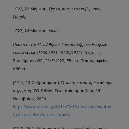
1922, 22 Μαρτίου.
Όχι εις αυτήν την κυβέρνησιν
.
Εμπρός
1922, 24 Μαρτίου.
Έθνος
Πρακτικά της Γ’ εν Αθήναις Συντακτικής των Ελλήνων
Συνελεύσεως (1920-1921-1922).(1922). Τεύχος Γ’
,
Συνεδρίαση ΟΓ’, 21/3/1922, Εθνικό Τυπογραφείο,
Αθήνα
(2011, 13 Φεβρουαρίου).
Όταν το κατοστάρικο κόπησε
στην μέση.
ΤΟ ΒΗΜΑ. Τελευταία πρόσβαση 19
Νοεμβρίου, 2024.
https://www.tovima.gr/2011/02/13/books-ideas/otan-
to-katostariko-kopike-sti-mesi/
(2017, 19 Φεβρουαρίου).
Τα εσωτερικά δάνεια που