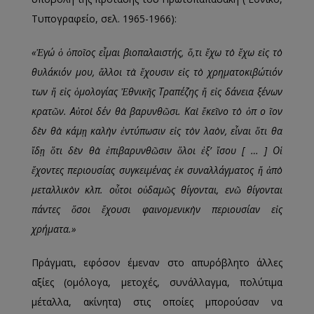
Τυπογραφείο, σελ. 1965-1966):
«Ἐγώ ὁ ὁποῖος εἶμαι βιοπαλαιστής, ὅ,τι ἔχω τὸ ἔχω εἰς τὸ
θυλάκιόν μου, ἄλλοι τὰ ἔχουσιν εἰς τὸ χρηματοκιβώτιόν
των ἤ εἰς ὁμολογίας Ἐθνικῆς Τραπέζης ἤ εἰς δάνεια ξένων
κρατῶν. Αὐτοὶ δέν θὰ βαρυνθῶσι. Καὶ ἔκεῖνο τὸ ὁπ ο ῖον
δὲν θὰ κάμῃ καλὴν ἐντύπωσιν εἰς τὸν λαὸν, εἶναι ὅτι θα
ἴδῃ ὅτι δὲν θὰ ἐπιβαρυνθῶσιν ὅλοι ἐξ’ ἴσου [ … ] Οἱ
ἔχοντες περιουσίας συγκειμένας ἐκ συναλλάγματος ἤ ἀπὸ
μεταλλικὸν κλπ. οὗτοι οὐδαμῶς θίγονται, ενῶ θίγονται
πάντες ὅσοι ἔχουσι φαινομενικὴν περιουσίαν εἰς
χρήματα.»
Πράγματι, εφόσον έμεναν στο απυρόβλητο άλλες
αξίες (ομόλογα, μετοχές, συνάλλαγμα, πολύτιμα
μέταλλα, ακίνητα) στις οποίες μπορούσαν να