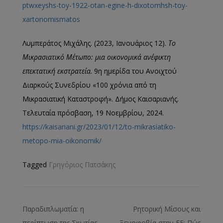
ptwxeyshs-toy-1922-otan-egine-h-dixotomhsh-toy-
xartonomismatos
Λυμπεράτος Μιχάλης. (2023, Ιανουάριος 12).
Το
Μικρασιατικό Μέτωπο: μια οικονομικά ανέφικτη
επεκτατική εκστρατεία
. 9η ημερίδα του Ανοιχτού
Διαρκούς Συνεδρίου «100 χρόνια από τη
Μικρασιατική Καταστροφή». Δήμος Καισαριανής.
Τελευταία πρόσβαση, 19 Νοεμβρίου, 2024.
https://kaisariani.gr/2023/01/12/to-mikrasiatiko-
metopo-mia-oikonomik/
Tagged
Γρηγόριος Πατσάκης
Παραδιπλωματία: η
Ρητορική Μίσους και
περίπτωση της Σκωτίας
Ξενοφοβία στην ΕΕ: Πώς