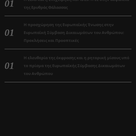
της Ερυθράς Θάλασσας
Η προσχώρηση της Ευρωπαϊκής Ένωσης στην
Ευρωπαϊκή Σύμβαση Δικαιωμάτων του Ανθρώπου:
Προκλήσεις και Προοπτικές
Η ελευθερία της έκφρασης και η ρητορική μίσους υπό
το πρίσμα της Ευρωπαϊκής Σύμβασης Δικαιωμάτων
του Ανθρώπου