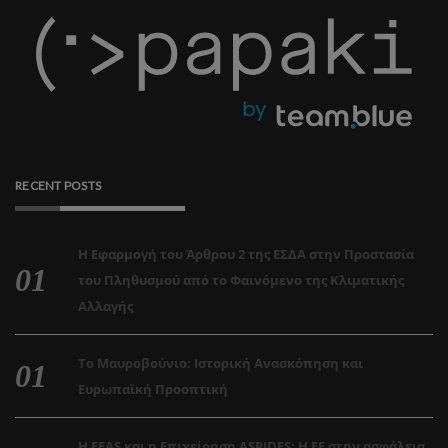
RECENT POSTS
Η Εφαρμογή του Άρθρου 2 της ΕΣΔΑ στην Προστασία
του Πληθυσμού από το Φαινόμενο της Κλιματικής
Αλλαγής
Το Μαυροβούνιο: Ιστορική Ανασκόπηση και
Ευρωπαϊκή Προοπτική
Η EEAS και η Επιχείρηση ASPIDES: Η ΕΕ στην ασφάλεια