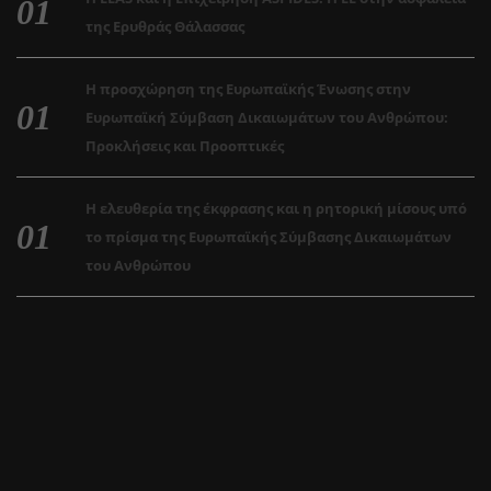
της Ερυθράς Θάλασσας
Η προσχώρηση της Ευρωπαϊκής Ένωσης στην
Ευρωπαϊκή Σύμβαση Δικαιωμάτων του Ανθρώπου:
Προκλήσεις και Προοπτικές
Η ελευθερία της έκφρασης και η ρητορική μίσους υπό
το πρίσμα της Ευρωπαϊκής Σύμβασης Δικαιωμάτων
του Ανθρώπου