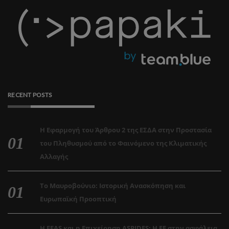
RECENT POSTS
Η Εφαρμογή του Άρθρου 2 της ΕΣΔΑ στην Προστασία
του Πληθυσμού από το Φαινόμενο της Κλιματικής
Αλλαγής
Το Μαυροβούνιο: Ιστορική Ανασκόπηση και
Ευρωπαϊκή Προοπτική
Η EEAS και η Επιχείρηση ASPIDES: Η ΕΕ στην ασφάλεια