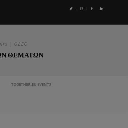
αι η Επιχείρηση ASPIDES: Η ΕΕ στην ασφάλεια της Ερυθράς Θάλασσα
airs | ΟΔΕΘ
ΩΝ ΘΕΜΑΤΩΝ
TOGETHER.EU EVENTS