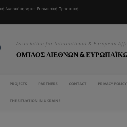
ική Ανασκόπηση και Ευρωπαϊκή Προοπτική
Η EEAS κ
Association for International & European Aff
ΟΜΙΛΟΣ ΔΙΕΘΝΩΝ & ΕΥΡΩΠΑΪΚ
PROJECTS
PARTNERS
CONTACT
PRIVACY POLICY
THE SITUATION IN UKRAINE