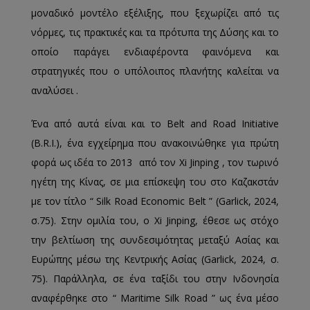
μοναδικό μοντέλο εξέλιξης, που ξεχωρίζει από τις
νόρμες, τις πρακτικές και τα πρότυπα της Δύσης και το
οποίο παράγει ενδιαφέροντα φαινόμενα και
στρατηγικές που ο υπόλοιπος πλανήτης καλείται να
αναλύσει .
Ένα από αυτά είναι και το Belt and Road Initiative
(B.R.I.), ένα εγχείρημα που ανακοινώθηκε για πρώτη
φορά ως ιδέα το 2013 από τον Xi Jinping , τον τωρινό
ηγέτη της Κίνας, σε μια επίσκεψη του στο Καζακστάν
με τον τίτλο “ Silk Road Economic Belt ” (Garlick, 2024,
σ.75). Στην ομιλία του, ο Xi Jinping, έθεσε ως στόχο
την βελτίωση της συνδεσιμότητας μεταξύ Ασίας και
Ευρώπης μέσω της Κεντρικής Ασίας (Garlick, 2024, σ.
75). Παράλληλα, σε ένα ταξίδι του στην Ινδονησία
αναφέρθηκε στο “ Maritime Silk Road ” ως ένα μέσο