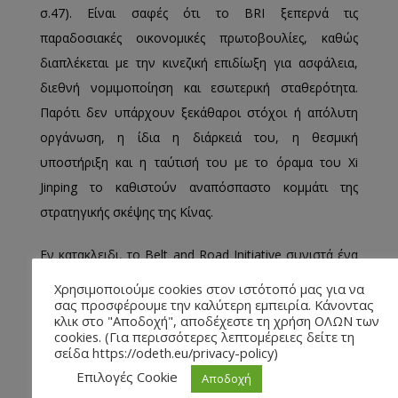
σ.47). Είναι σαφές ότι το BRI ξεπερνά τις
παραδοσιακές οικονομικές πρωτοβουλίες, καθώς
διαπλέκεται με την κινεζική επιδίωξη για ασφάλεια,
διεθνή νομιμοποίηση και εσωτερική σταθερότητα.
Παρότι δεν υπάρχουν ξεκάθαροι στόχοι ή απόλυτη
οργάνωση, η ίδια η διάρκειά του, η θεσμική
υποστήριξη και η ταύτισή του με το όραμα του Xi
Jinping το καθιστούν αναπόσπαστο κομμάτι της
στρατηγικής σκέψης της Κίνας.
Εν κατακλειδι, το Belt and Road Initiative συνιστά ένα
από τα πλέον σύνθετα και πολυδιάστατα εγχειρήματα
Χρησιμοποιούμε cookies στον ιστότοπό μας για να
της σύγχρονης διεθνούς πολιτικής. Σίγουρα το BRI
σας προσφέρουμε την καλύτερη εμπειρία. Κάνοντας
κλικ στο "Αποδοχή", αποδέχεστε τη χρήση ΟΛΩΝ των
δεν αποτελεί ένα τέλειο project, δημιουργώντας
cookies. (Για περισσότερες λεπτομέρειες δείτε τη
σείδα https://odeth.eu/privacy-policy)
πολλές περιβαλλοντικές, οικονομικές και
Επιλογές Cookie
ανθρωπιστικές αμφιβολίες τόσο εντός όσο και εκτός
Αποδοχή