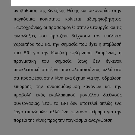
Κίνας (Lane,2025). Ο ρόλος του BRI ωστόσο, στην
αναβάθμιση της Κινεζικής θέσης και οικονομίας στην
παγκόσμια κοινότητα κρίνεται αδιαμφισβήτητος.
Ταυτοχρόνως, οι προσαρμογές στην λειτουργία και τις
φιλοδοξίες του πρότζεκτ δείχνουν τον ευέλικτο
χαρακτήρα του και την σημασία που έχει η επιβίωσή
του BRI για την Κινεζική κυβέρνηση. Επομένως, η
πραγματική του σημασία ίσως δεν έγκειται
αποκλειστικά στα έργα που υλοποιούνται, αλλά στο
ότι προσφέρει στην Κίνα ένα όχημα για την εδραίωση
επιρροής, την αναδιαμόρφωση κανόνων και την
προβολή ενός εναλλακτικού μοντέλου διεθνούς
συνεργασίας. Έτσι, το BRI δεν αποτελεί απλώς ένα
έργο υποδομών, αλλά ένα ζωντανό πείραμα για την
πορεία της Κίνας προς την παγκόσμια αναγνώριση.