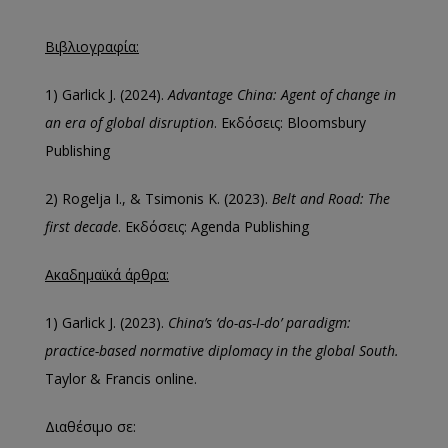
Βιβλιογραφία
:
1) Garlick J. (2024).
Advantage China: Agent of change in
an era of global disruption
. Εκδόσεις: Bloomsbury
Publishing
2) Rogelja I., & Tsimonis K. (2023).
Belt and Road: The
first decade
. Εκδόσεις: Agenda Publishing
Ακαδημαϊκά
άρθρα
:
1) Garlick J. (2023).
China’s ‘do-as-I-do’ paradigm:
practice-based normative diplomacy in the global South.
Taylor & Francis online.
Διαθέσιμο σε: