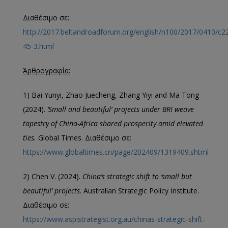
Διαθέσιμο σε:
http://2017.beltandroadforum.org/english/n100/2017/0410/c2
45-3.html
Άρθρογραφία:
1) Bai Yunyi, Zhao Juecheng, Zhang Yiyi and Ma Tong
(2024).
‘Small and beautiful’ projects under BRI weave
tapestry of China-Africa shared prosperity amid elevated
ties.
Global Times. Διαθέσιμο σε:
https://www.globaltimes.cn/page/202409/1319409.shtml
2) Chen V. (2024).
China’s strategic shift to ‘small but
beautiful’ projects
. Australian Strategic Policy Institute.
Διαθέσιμο σε:
https://www.aspistrategist.org.au/chinas-strategic-shift-