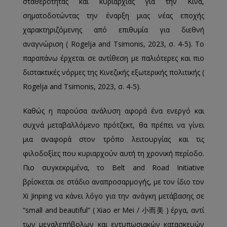
σταθερότητας και κυριαρχίας για την Κίνα,
σηματοδοτώντας την έναρξη μιας νέας εποχής
χαρακτηριζόμενης από επιθυμία για διεθνή
αναγνώριση ( Rogelja and Tsimonis, 2023, σ. 4-5). Το
παραπάνω έρχεται σε αντίθεση με παλιότερες και πιο
διστακτικές νόρμες της Κινεζικής εξωτερικής πολιτικής (
Rogelja and Tsimonis, 2023, σ. 4-5).
Καθώς η παρούσα ανάλυση αφορά ένα ενεργό και
συχνά μεταβαλλόμενο πρότζεκτ, θα πρέπει να γίνει
μια αναφορά στον τρόπο λειτουργίας και τις
φιλοδοξίες που κυριαρχούν αυτή τη χρονική περίοδο.
Πιο συγκεκριμένα, το Belt and Road Initiative
βρίσκεται σε στάδιο αναπροσαρμογής, με τον ίδιο τον
Xi Jinping να κάνει λόγο για την ανάγκη μετάβασης σε
“small and beautiful” ( Xiao er Mei / 小而美 ) έργα, αντί
των μεγαλεπήβολων και εντυπωσιακών κατασκευών