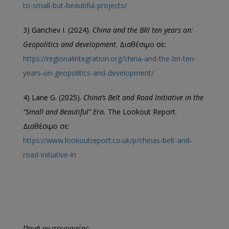
to-small-but-beautiful-projects/
3) Ganchev I. (2024).
China and the BRI ten years on:
Geopolitics and development
. Διαθέσιμο σε:
https://regionalintegration.org/china-and-the-bri-ten-
years-on-geopolitics-and-development/
4) Lane G. (2025).
China’s Belt and Road Initiative in the
“Small and Beautiful” Era.
The Lookout Report.
Διαθέσιμο σε:
https://www.lookoutreport.co.uk/p/chinas-belt-and-
road-initiative-in
Πηγή
φωτογραφίας
: