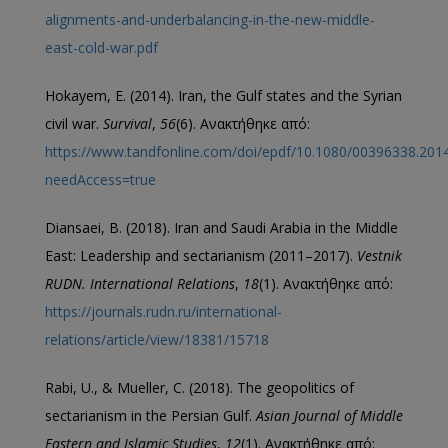
alignments-and-underbalancing-in-the-new-middle-
east-cold-war.pdf
Hokayem, E. (2014). Iran, the Gulf states and the Syrian
civil war.
Survival
,
56
(6). Ανακτήθηκε από:
https://www.tandfonline.com/doi/epdf/10.1080/00396338.201
needAccess=true
Diansaei, B. (2018). Iran and Saudi Arabia in the Middle
East: Leadership and sectarianism (2011–2017).
Vestnik
RUDN. International Relations
,
18
(1). Ανακτήθηκε από:
https://journals.rudn.ru/international-
relations/article/view/18381/15718
Rabi, U., & Mueller, C. (2018). The geopolitics of
sectarianism in the Persian Gulf.
Asian Journal of Middle
Eastern and Islamic Studies
,
12
(1). Ανακτήθηκε από: