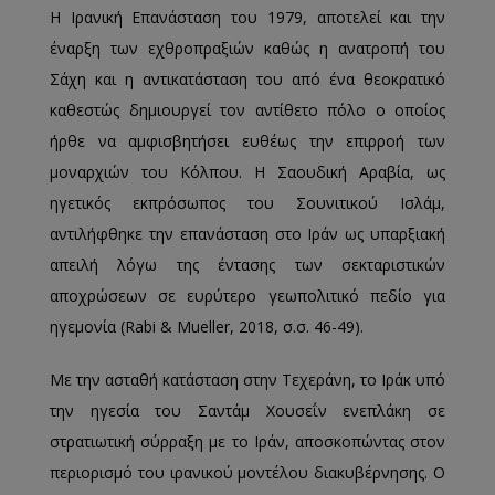
Η Ιρανική Επανάσταση του 1979, αποτελεί και την
έναρξη των εχθροπραξιών καθώς η ανατροπή του
Σάχη και η αντικατάσταση του από ένα θεοκρατικό
καθεστώς δημιουργεί τον αντίθετο πόλο ο οποίος
ήρθε να αμφισβητήσει ευθέως την επιρροή των
μοναρχιών του Κόλπου. Η Σαουδική Αραβία, ως
ηγετικός εκπρόσωπος του Σουνιτικού Ισλάμ,
αντιλήφθηκε την επανάσταση στο Ιράν ως υπαρξιακή
απειλή λόγω της έντασης των σεκταριστικών
αποχρώσεων σε ευρύτερο γεωπολιτικό πεδίο για
ηγεμονία (Rabi & Mueller, 2018, σ.σ. 46-49).
Με την ασταθή κατάσταση στην Τεχεράνη, το Ιράκ υπό
την ηγεσία του Σαντάμ Χουσεΐν ενεπλάκη σε
στρατιωτική σύρραξη με το Ιράν, αποσκοπώντας στον
περιορισμό του ιρανικού μοντέλου διακυβέρνησης. Ο