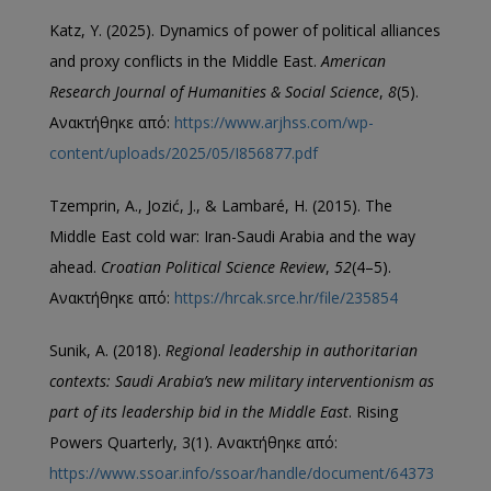
Katz, Y. (2025). Dynamics of power of political alliances
and proxy conflicts in the Middle East.
American
Research Journal of Humanities & Social Science
,
8
(5).
Ανακτήθηκε από:
https://www.arjhss.com/wp-
content/uploads/2025/05/I856877.pdf
Tzemprin, A., Jozić, J., & Lambaré, H. (2015). The
Middle East cold war: Iran-Saudi Arabia and the way
ahead.
Croatian Political Science Review
,
52
(4–5).
Ανακτήθηκε από:
https://hrcak.srce.hr/file/235854
Sunik, A. (2018).
Regional leadership in authoritarian
contexts: Saudi Arabia’s new military interventionism as
part of its leadership bid in the Middle East
. Rising
Powers Quarterly, 3(1). Ανακτήθηκε από:
https://www.ssoar.info/ssoar/handle/document/64373