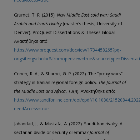
Grumet, T. R. (2015).
New Middle East cold war: Saudi
Arabia and Iran’s rivalry
(master’s thesis, University of
Denver). ProQuest Dissertations & Theses Global.
Ανακτήθηκε από:
https://www.proquest.com/docview/1734458265?pq-
origsite=gscholar&fromopenview=true&sourcetype=Dissert
Cohen, R. A., & Shamci, G. P. (2022). The “proxy wars”
strategy in Iranian regional foreign policy.
The Journal of
the Middle East and Africa
,
13
(4). Ανακτήθηκε από:
https://www.tandfonline.com/doi/epdf/10.1080/21520844.202
needAccess=true
Jahandad, J., & Mustafa, A. (2022). Saudi-Iran rivalry: A
sectarian divide or security dilemma?
Journal of