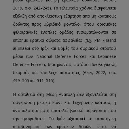
2019, σ.σ. 242–245). Τα τελευταία χρόνια διαφαίνεται
εξέλιξη από αποκλειστική εξάρτηση από μη κρατικούς
δρώντες προς υβριδικό μοντέλο, όπου ορισμένες
φιλοϊρανικές ένοπλες ομάδες ενσωματώνονται σε
επίσημα κρατικά σώματα ασφαλείας (π.χ. PMF/Hashd
al-Shaabi στο Ιράκ και δομές του συριακού στρατού
μέσω των National Defense Forces και Lebanese
Defense Forces), διατηρώντας ωστόσο ιδεολογικούς
δεσμούς και «διπλές» πιστότητες (Azizi, 2022, σ.σ.
499–505 και 511–515).
Η αστάθεια στη Μέση Ανατολή δεν εξαντλείται στη
σύγκρουση μεταξύ Ριάντ και Τεχεράνης· ωστόσο, η
αντιπαλότητα αυτή αποτελεί βασικό παράγοντα που
την τροφοδοτεί. Το Ιράν αξιοποιεί τη στρατηγική
αποδυνάμωση των κρατικών δομών, ώστε να