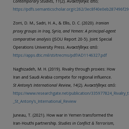
Contemporary Studies
,
11
(2). Ανακτήθηκε από;
https://pdfs.semanticscholar.org/c262/3ec8f40e0eb287496f2
Zorri, D. M., Sadri, H. A., & Ellis, D. C. (2020).
Iranian
proxy groups in Iraq, Syria, and Yemen: A principal-agent
comparative analysis
(JSOU Report 20-5). Joint Special
Operations University Press. Ανακτήθηκε από:
https://apps.dtic.mil/sti/trecms/pdf/AD1146327.pdf
Naghizadeh, M. H. (2019). Rivalry through proxies: How
Iran and Saudi Arabia compete for regional influence.
St Antony’s International Review
,
14
(2). Ανακτήθηκε από:
https://www.researchgate.net/publication/335977824_Rivalry_
_St_Antony’s_International_Review
Juneau, T. (2021). How war in Yemen transformed the
Iran-Houthi partnership.
Studies in Conflict & Terrorism
,