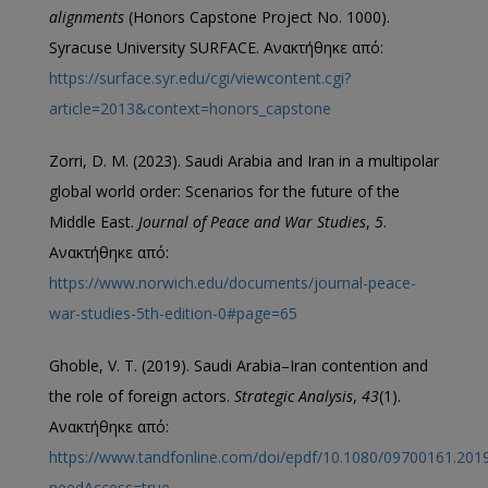
alignments
(Honors Capstone Project No. 1000).
Syracuse University SURFACE. Ανακτήθηκε από:
https://surface.syr.edu/cgi/viewcontent.cgi?
article=2013&context=honors_capstone
Zorri, D. M. (2023). Saudi Arabia and Iran in a multipolar
global world order: Scenarios for the future of the
Middle East.
Journal of Peace and War Studies
,
5
.
Ανακτήθηκε από:
https://www.norwich.edu/documents/journal-peace-
war-studies-5th-edition-0#page=65
Ghoble, V. T. (2019). Saudi Arabia–Iran contention and
the role of foreign actors.
Strategic Analysis
,
43
(1).
Ανακτήθηκε από:
https://www.tandfonline.com/doi/epdf/10.1080/09700161.201
needAccess=true