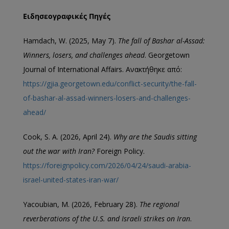
Ειδησεογραφικές
Πηγές
Hamdach, W. (2025, May 7).
The fall of Bashar al-Assad:
Winners, losers, and challenges ahead
. Georgetown
Journal of International Affairs. Ανακτήθηκε από:
https://gjia.georgetown.edu/conflict-security/the-fall-
of-bashar-al-assad-winners-losers-and-challenges-
ahead/
Cook, S. A. (2026, April 24).
Why are the Saudis sitting
out the war with Iran?
Foreign Policy.
https://foreignpolicy.com/2026/04/24/saudi-arabia-
israel-united-states-iran-war/
Yacoubian, M. (2026, February 28).
The regional
reverberations of the U.S. and Israeli strikes on Iran
.