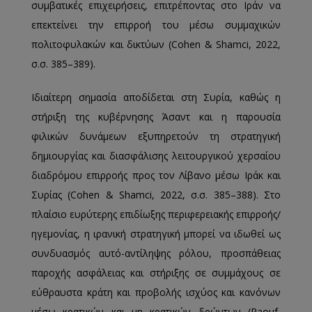
συμβατικές επιχειρήσεις, επιτρέποντας στο Ιράν να
επεκτείνει την επιρροή του μέσω συμμαχικών
πολιτοφυλακών και δικτύων (Cohen & Shamci, 2022,
σ.σ. 385–389).
Ιδιαίτερη σημασία αποδίδεται στη Συρία, καθώς η
στήριξη της κυβέρνησης Άσαντ και η παρουσία
φιλικών δυνάμεων εξυπηρετούν τη στρατηγική
δημιουργίας και διασφάλισης λειτουργικού χερσαίου
διαδρόμου επιρροής προς τον Λίβανο μέσω Ιράκ και
Συρίας (Cohen & Shamci, 2022, σ.σ. 385–388). Στο
πλαίσιο ευρύτερης επιδίωξης περιφερειακής επιρροής/
ηγεμονίας, η ιρανική στρατηγική μπορεί να ιδωθεί ως
συνδυασμός αυτό-αντίληψης ρόλου, προσπάθειας
παροχής ασφάλειας και στήριξης σε συμμάχους σε
εύθραυστα κράτη και προβολής ισχύος και κανόνων
μέσω κρατικών και μη κρατικών δρώντων (Raouf,