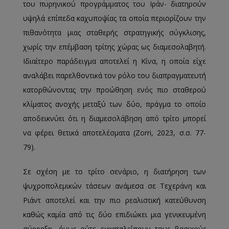
του πυρηνικού προγράμματος του Ιράν- διατηρούν
υψηλά επίπεδα καχυποψίας τα οποία περιορίζουν την
πιθανότητα μιας σταθερής στρατηγικής σύγκλισης,
χωρίς την επέμβαση τρίτης χώρας ως διαμεσολαβητή.
Ιδιαίτερο παράδειγμα αποτελεί η Κίνα, η οποία είχε
αναλάβει παρελθοντικά τον ρόλο του διαπραγματευτή
κατορθώνοντας την προώθηση ενός πιο σταθερού
κλίματος ανοχής μεταξύ των δύο, πράγμα το οποίο
αποδεικνύει ότι η διαμεσολάβηση από τρίτο μπορεί
να φέρει θετικά αποτελέσματα (Zorri, 2023, σ.σ. 77-
79).
Σε σχέση με το τρίτο σενάριο, η διατήρηση των
ψυχροπολεμικών τάσεων ανάμεσα σε Τεχεράνη και
Ριάντ αποτελεί και την πιο ρεαλιστική κατεύθυνση
καθώς καμία από τις δύο επιδιώκει μια γενικευμένη
σύρραξη, όμως ούτε εγκαταλείπουν τους βασικούς