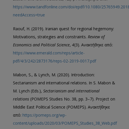
https://www.tandfonline.com/doi/epdf/10.1080/25765949.201
needAccess=true
Raouf, H. (2019). Iranian quest for regional hegemony:
Motivations, strategies and constraints.
Review of
Economics and Political Science
,
4
(3). Ανακτήθηκε από:
https://www.emerald.com/reps/article-
pdf/4/3/242/2873176/reps-02-2019-0017.pdf
Mabon, S., & Lynch, M. (2020). Introduction:
Sectarianism and international relations. In S. Mabon &
M. Lynch (Eds.),
Sectarianism and international
relations
(POMEPS Studies No. 38, pp. 3–7). Project on
Middle East Political Science (POMEPS). Ανακτήθηκε
από:
https://pomeps.org/wp-
content/uploads/2020/03/POMEPS_Studies_38_Web.pdf