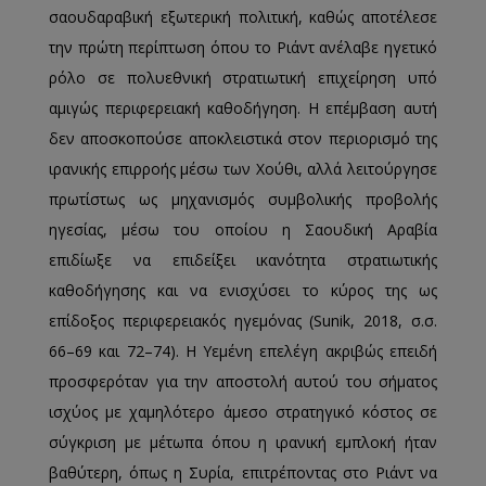
σαουδαραβική εξωτερική πολιτική, καθώς αποτέλεσε
την πρώτη περίπτωση όπου το Ριάντ ανέλαβε ηγετικό
ρόλο σε πολυεθνική στρατιωτική επιχείρηση υπό
αμιγώς περιφερειακή καθοδήγηση. Η επέμβαση αυτή
δεν αποσκοπούσε αποκλειστικά στον περιορισμό της
ιρανικής επιρροής μέσω των Χούθι, αλλά λειτούργησε
πρωτίστως ως μηχανισμός συμβολικής προβολής
ηγεσίας, μέσω του οποίου η Σαουδική Αραβία
επιδίωξε να επιδείξει ικανότητα στρατιωτικής
καθοδήγησης και να ενισχύσει το κύρος της ως
επίδοξος περιφερειακός ηγεμόνας (Sunik, 2018, σ.σ.
66–69 και 72–74). Η Υεμένη επελέγη ακριβώς επειδή
προσφερόταν για την αποστολή αυτού του σήματος
ισχύος με χαμηλότερο άμεσο στρατηγικό κόστος σε
σύγκριση με μέτωπα όπου η ιρανική εμπλοκή ήταν
βαθύτερη, όπως η Συρία, επιτρέποντας στο Ριάντ να