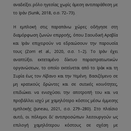
αναδείξει ρόλο ηγεσίας χωρίς άμεση αντιπαράθεση με
το Ιράν (Sunik, 2018, σ.σ. 72–73).
Η εμπλοκή στις παραπάνω χώρες οδήγησε στη
διαμόρφωση ζωνών επιρροής, όπου Σαουδική Αραβία
και Ιράν επιχειρούν να εδραιώσουν την παρουσία
τους (Zorri et al., 2020, σ.σ. 1–2). Το Ιράν έχει
αναπτύξει εκτεταμένο δίκτυο παραστρατιωτικών
οργανώσεων, το οποίο εκτείνεται από το Ιράκ και τη
Συρία έως τον Λίβανο και την Υεμένη. Βασιζόμενο σε
μη κρατικούς δρώντες και σε σιιτικές κοινότητες,
επιδιώκει να ενισχύσει την αποτροπή του και να
προβάλλει ισχύ με χαμηλότερο κόστος μέσω έμμεσης
εμπλοκής (Juneau, 2021, σ.σ. 279–280). Στο πλαίσιο
αυτό, οι πόλεμοι δι’ αντιπροσώπων λειτουργούν ως
επιλογή χαμηλότερου κόστους σε σχέση με