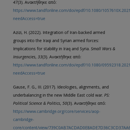
47
(3). Ανακτήθηκε από:
https://www.tandfonline.com/doi/epdf/10.1080/1057610X.202
needAccess=true
Azizi, H. (2022). Integration of Iran-backed armed
groups into the Iraqi and Syrian armed forces:
Implications for stability in Iraq and Syria.
Small Wars &
Insurgencies
,
33
(3). Ανακτήθηκε από:
https://www.tandfonline.com/doi/epdf/10.1080/09592318.202
needAccess=true
Gause, F. G., III. (2017). Ideologies, alignments, and
underbalancing in the new Middle East cold war.
PS:
Political Science & Politics
,
50
(3). Ανακτήθηκε από:
https://www.cambridge.org/core/services/aop-
cambridge-
core/content/view/739C0AB7ACDAD0E8ADE7D36C3CD37AA6/S