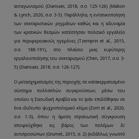
ανταγωνισμού (Diansaei, 2018, σ.σ. 125-126) (Mabon
& Lynch, 2020, σ.σ. 3-5). Παράλληλα, η εντατικοποίηση
των σεκταριστικών ρηγμάτων καθώς και η αδυναμία
των κρατικών θεσμών κατέστησαν πολιτικό εργαλείο
για περιφερειακούς ηγεμόνες (Tzemprin et al., 2015,
σ.σ. 188-191), στο πλαίσιο μιας ευρύτερης
εργαλειοποίησης του σεκταρισμού (Chen, 2017, σ.σ. 3-
5) (Diansaei, 2018, σ.σ. 126-127).
Ο μετασχηματισμός της περιοχής σε κατακερματισμένο
σύστημα πολλαπλών συγκρούσεων, μέσω του
οποίου η Σαουδική Αραβία και το Ιράν επιδόθηκαν σε
ένα ιδιότυπο ψυχροπολεμικό κλίμα (Zorri et al., 2020,
σ.σ. 1-3), όπου η άμεση στρατιωτική σύγκρουση
αποφεύχθηκε εις βάρος των πολέμων δι’
αντιπροσώπων (Grumet, 2015, σ. 2) (ειδάλλως γνωστό