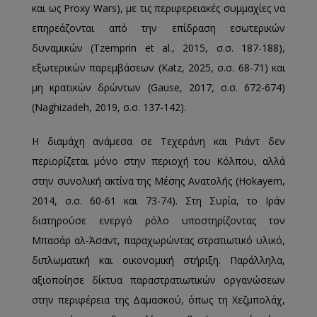
και ως Proxy Wars), με τις περιφερειακές συμμαχίες να
επηρεάζονται από την επίδραση εσωτερικών
δυναμικών (Tzemprin et al., 2015, σ.σ. 187-188),
εξωτερικών παρεμβάσεων (Katz, 2025, σ.σ. 68-71) και
μη κρατικών δρώντων (Gause, 2017, σ.σ. 672-674)
(Naghizadeh, 2019, σ.σ. 137-142).
Η διαμάχη ανάμεσα σε Τεχεράνη και Ριάντ δεν
περιορίζεται μόνο στην περιοχή του Κόλπου, αλλά
στην συνολική ακτίνα της Μέσης Ανατολής (Hokayem,
2014, σ.σ. 60-61 και 73-74). Στη Συρία, το Ιράν
διατηρούσε ενεργό ρόλο υποστηρίζοντας τον
Μπασάρ αλ-Άσαντ, παραχωρώντας στρατιωτικό υλικό,
διπλωματική και οικονομική στήριξη. Παράλληλα,
αξιοποίησε δίκτυα παραστρατιωτικών οργανώσεων
στην περιφέρεια της Δαμασκού, όπως τη Χεζμπολάχ,