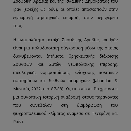
Σαουδική Αραβία) και της Ισλαμικής Δημοκρατίας του
Ιράν (εφεξής ως Ιράν), οι οποίες αποσκοπούν στην
εφαρμογή στρατηγικής επιρροής στην περιφέρεια
τους.
Η αντιπαλότητα μεταξύ Σαουδικής Αραβίας και Ιράν
είναι μια πολυδιάστατη σύγκρουση μέσω της οποίας
διακυβεύονται ζητήματα θρησκευτικής διάκρισης
Σουνιτών και Σιιτών, γεωπολιτικής επιρροής,
ιδεολογικής νομιμοποίησης, ενίσχυσης πολιτικών
συστημάτων και διεθνών συμμαχιών (Jahandad &
Mustafa, 2022, σ.σ. 87-88). Ως εκ τούτου, θα χρειαστεί
μια συνοπτική ιστορική αναδρομή στους παράγοντες
που συνέβαλαν στη διαμόρφωση του
ψυχροπολεμικού κλίματος ανάμεσα σε Τεχεράνη και
Ριάντ.