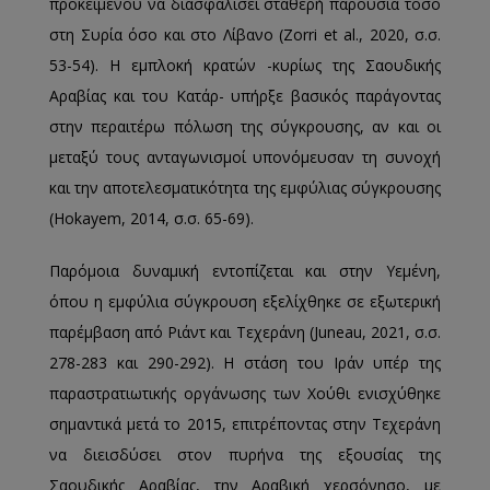
προκειμένου να διασφαλίσει σταθερή παρουσία τόσο
στη Συρία όσο και στο Λίβανο (Zorri et al., 2020, σ.σ.
53-54). Η εμπλοκή κρατών -κυρίως της Σαουδικής
Αραβίας και του Κατάρ- υπήρξε βασικός παράγοντας
στην περαιτέρω πόλωση της σύγκρουσης, αν και οι
μεταξύ τους ανταγωνισμοί υπονόμευσαν τη συνοχή
και την αποτελεσματικότητα της εμφύλιας σύγκρουσης
(Hokayem, 2014, σ.σ. 65-69).
Παρόμοια δυναμική εντοπίζεται και στην Υεμένη,
όπου η εμφύλια σύγκρουση εξελίχθηκε σε εξωτερική
παρέμβαση από Ριάντ και Τεχεράνη (Juneau, 2021, σ.σ.
278-283 και 290-292). Η στάση του Ιράν υπέρ της
παραστρατιωτικής οργάνωσης των Χούθι ενισχύθηκε
σημαντικά μετά το 2015, επιτρέποντας στην Τεχεράνη
να διεισδύσει στον πυρήνα της εξουσίας της
Σαουδικής Αραβίας, την Αραβική χερσόνησο, με