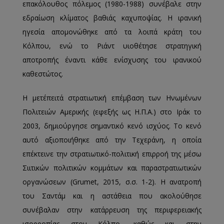
επακόλουθος πόλεμος (1980-1988) συνέβαλε στην
εδραίωση κλίματος βαθιάς καχυποψίας. Η ιρανική
ηγεσία απομονώθηκε από τα λοιπά κράτη του
Κόλπου, ενώ το Ριάντ υιοθέτησε στρατηγική
αποτροπής έναντι κάθε ενίσχυσης του ιρανικού
καθεστώτος.
Η μετέπειτά στρατιωτική επέμβαση των Ηνωμένων
Πολιτειών Αμερικής (εφεξής ως Η.Π.Α.) στο Ιράκ το
2003, δημιούργησε σημαντικό κενό ισχύος. Το κενό
αυτό αξιοποιήθηκε από την Τεχεράνη, η οποία
επέκτεινε την στρατιωτικό-πολιτική επιρροή της μέσω
Σιιτικών πολιτικών κομμάτων και παραστρατιωτικών
οργανώσεων (Grumet, 2015, σ.σ. 1-2). Η ανατροπή
του Σαντάμ και η αστάθεια που ακολούθησε
συνέβαλαν στην κατάρρευση της περιφερειακής
ισορροπίας στον Κόλπο, καθώς και στην