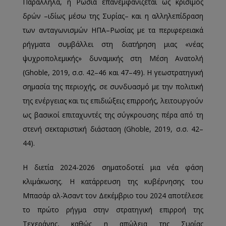
Παράλληλα, η Ρωσία επανεμφανίζεται ως κρίσιμος
δρών –ιδίως μέσω της Συρίας– και η αλληλεπίδραση
των ανταγωνισμών ΗΠΑ–Ρωσίας με τα περιφερειακά
ρήγματα συμβάλλει στη διατήρηση μιας «νέας
ψυχροπολεμικής» δυναμικής στη Μέση Ανατολή
(Ghoble, 2019, σ.σ. 42–46 και 47–49). Η γεωστρατηγική
σημασία της περιοχής, σε συνδυασμό με την πολιτική
της ενέργειας και τις επιδιώξεις επιρροής, λειτουργούν
ως βασικοί επιταχυντές της σύγκρουσης πέρα από τη
στενή σεκταριστική διάσταση (Ghoble, 2019, σ.σ. 42–
44).
Η διετία 2024-2026 σηματοδοτεί μια νέα φάση
κλιμάκωσης. Η κατάρρευση της κυβέρνησης του
Μπασάρ αλ-Άσαντ τον Δεκέμβριο του 2024 αποτέλεσε
το πρώτο ρήγμα στην στρατηγική επιρροή της
Τεχεράνης, καθώς η απώλεια της Συρίας