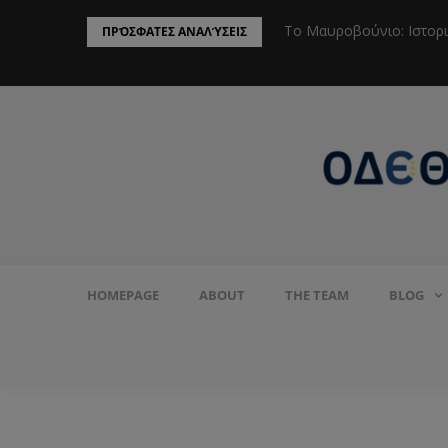
ην Προστασία του Πληθυσμού από το
Το Μαυροβούνιο: Ιστορ
ΠΡΌΣΦΑΤΕΣ ΑΝΑΛΎΣΕΙΣ
HOMEPAGE
ABOUT
THE TEAM
BLOG