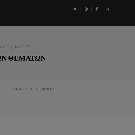
αι η Επιχείρηση ASPIDES: Η ΕΕ στην ασφάλεια της Ερυθράς Θάλασσα
airs | ΟΔΕΘ
ΩΝ ΘΕΜΑΤΩΝ
TOGETHER.EU EVENTS