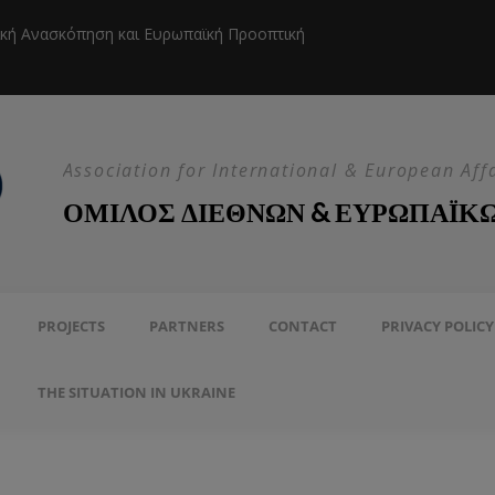
ική Ανασκόπηση και Ευρωπαϊκή Προοπτική
Η EEAS κ
Association for International & European Aff
ΟΜΙΛΟΣ ΔΙΕΘΝΩΝ & ΕΥΡΩΠΑΪΚ
PROJECTS
PARTNERS
CONTACT
PRIVACY POLICY
THE SITUATION IN UKRAINE