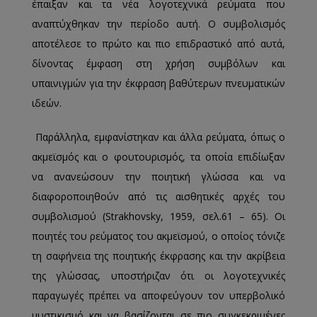
έπαιξαν και τα νέα λογοτεχνικά ρεύματα που
αναπτύχθηκαν την περίοδο αυτή. Ο συμβολισμός
αποτέλεσε το πρώτο και πιο επιδραστικό από αυτά,
δίνοντας έμφαση στη χρήση συμβόλων και
υπαινιγμών για την έκφραση βαθύτερων πνευματικών
ιδεών.
Παράλληλα, εμφανίστηκαν και άλλα ρεύματα, όπως ο
ακμεϊσμός και ο φουτουρισμός, τα οποία επιδίωξαν
να ανανεώσουν την ποιητική γλώσσα και να
διαφοροποιηθούν από τις αισθητικές αρχές του
συμβολισμού (Strakhovsky, 1959, σελ.61 – 65). Οι
ποιητές του ρεύματος του ακμεϊσμού, ο οποίος τόνιζε
τη σαφήνεια της ποιητικής έκφρασης και την ακρίβεια
της γλώσσας, υποστήριζαν ότι οι λογοτεχνικές
παραγωγές πρέπει να αποφεύγουν τον υπερβολικό
μυστικισμό και να βασίζονται σε πιο συγκεκριμένες