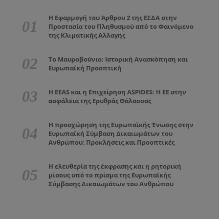
Η Εφαρμογή του Άρθρου 2 της ΕΣΔΑ στην
Προστασία του Πληθυσμού από το Φαινόμενο
της Κλιματικής Αλλαγής
Το Μαυροβούνιο: Ιστορική Ανασκόπηση και
Ευρωπαϊκή Προοπτική
Η EEAS και η Επιχείρηση ASPIDES: Η ΕΕ στην
ασφάλεια της Ερυθράς Θάλασσας
Η προσχώρηση της Ευρωπαϊκής Ένωσης στην
Ευρωπαϊκή Σύμβαση Δικαιωμάτων του
Ανθρώπου: Προκλήσεις και Προοπτικές
Η ελευθερία της έκφρασης και η ρητορική
μίσους υπό το πρίσμα της Ευρωπαϊκής
Σύμβασης Δικαιωμάτων του Ανθρώπου