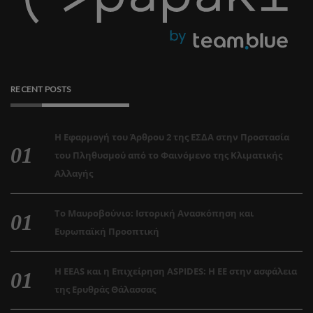
RECENT POSTS
Η Εφαρμογή του Άρθρου 2 της ΕΣΔΑ στην Προστασία
του Πληθυσμού από το Φαινόμενο της Κλιματικής
Αλλαγής
Το Μαυροβούνιο: Ιστορική Ανασκόπηση και
Ευρωπαϊκή Προοπτική
Η EEAS και η Επιχείρηση ASPIDES: Η ΕΕ στην ασφάλεια
της Ερυθράς Θάλασσας