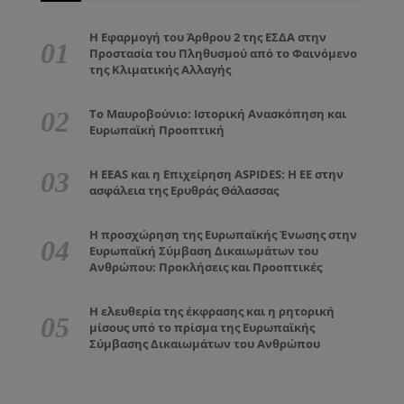
Η Εφαρμογή του Άρθρου 2 της ΕΣΔΑ στην
Προστασία του Πληθυσμού από το Φαινόμενο
της Κλιματικής Αλλαγής
Το Μαυροβούνιο: Ιστορική Ανασκόπηση και
Ευρωπαϊκή Προοπτική
Η EEAS και η Επιχείρηση ASPIDES: Η ΕΕ στην
ασφάλεια της Ερυθράς Θάλασσας
Η προσχώρηση της Ευρωπαϊκής Ένωσης στην
Ευρωπαϊκή Σύμβαση Δικαιωμάτων του
Ανθρώπου: Προκλήσεις και Προοπτικές
Η ελευθερία της έκφρασης και η ρητορική
μίσους υπό το πρίσμα της Ευρωπαϊκής
Σύμβασης Δικαιωμάτων του Ανθρώπου