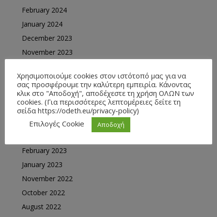
February 2024
January 2024
December 2023
November 2023
October 2023
Χρησιμοποιούμε cookies στον ιστότοπό μας για να
September 2023
σας προσφέρουμε την καλύτερη εμπειρία. Κάνοντας
κλικ στο "Αποδοχή", αποδέχεστε τη χρήση ΟΛΩΝ των
August 2023
cookies. (Για περισσότερες λεπτομέρειες δείτε τη
June 2023
σείδα https://odeth.eu/privacy-policy)
May 2023
Επιλογές Cookie
Αποδοχή
April 2023
February 2023
January 2023
November 2022
October 2022
August 2022