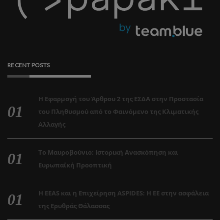
RECENT POSTS
Η Εφαρμογή του Άρθρου 2 της ΕΣΔΑ στην Προστασία
του Πληθυσμού από το Φαινόμενο της Κλιματικής
Αλλαγής
Το Μαυροβούνιο: Ιστορική Ανασκόπηση και
Ευρωπαϊκή Προοπτική
Η EEAS και η Επιχείρηση ASPIDES: Η ΕΕ στην ασφάλεια
της Ερυθράς Θάλασσας