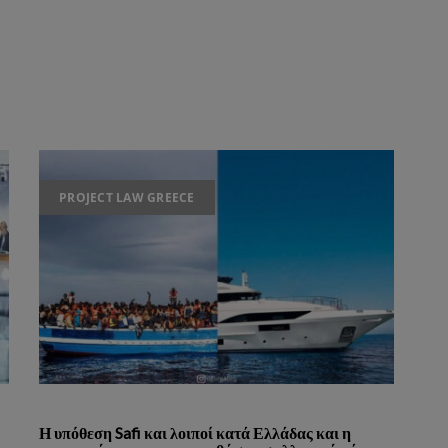
PROJECT LAW GREECE
Η υπόθεση Safi και λοιποί κατά Ελλάδας και η