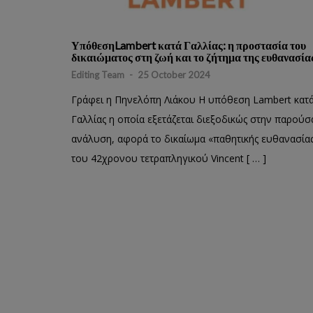
ΥπόθεσηLambert κατά Γαλλίας: η προστασία του
δικαιώματος στη ζωή και το ζήτημα της ευθανασία
Editing Team
-
25 October 2024
Γράφει η Πηνελόπη Λιάκου Η υπόθεση Lambert κατ
Γαλλίας η οποία εξετάζεται διεξοδικώς στην παρούσ
ανάλυση, αφορά το δικαίωμα «παθητικής ευθανασία
του 42χρονου τετραπληγικού Vincent [ … ]