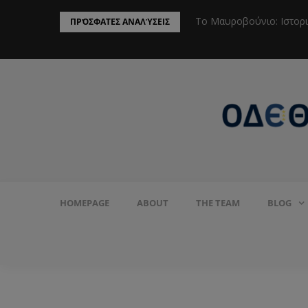
ην Προστασία του Πληθυσμού από το
Το Μαυροβούνιο: Ιστορ
ΠΡΌΣΦΑΤΕΣ ΑΝΑΛΎΣΕΙΣ
HOMEPAGE
ABOUT
THE TEAM
BLOG