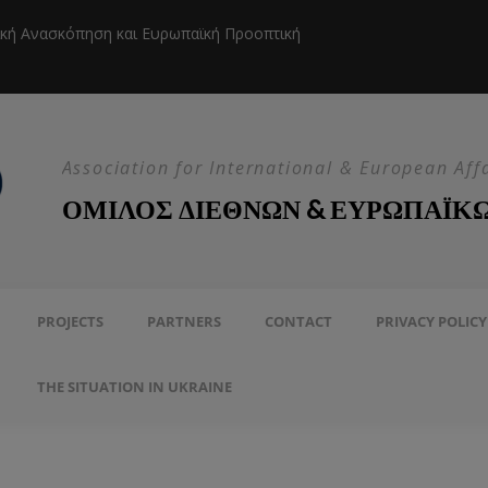
ική Ανασκόπηση και Ευρωπαϊκή Προοπτική
Η EEAS κ
Association for International & European Aff
ΟΜΙΛΟΣ ΔΙΕΘΝΩΝ & ΕΥΡΩΠΑΪΚ
PROJECTS
PARTNERS
CONTACT
PRIVACY POLICY
THE SITUATION IN UKRAINE