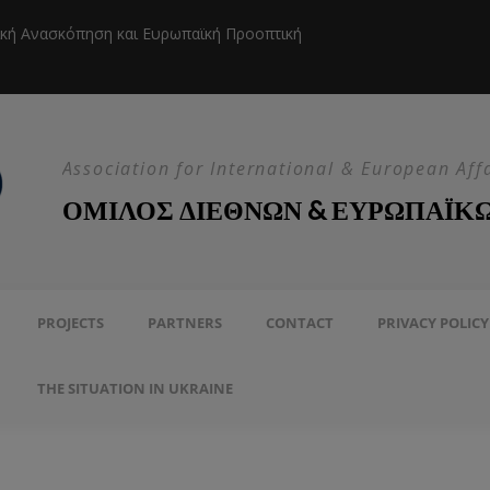
ική Ανασκόπηση και Ευρωπαϊκή Προοπτική
Η EEAS κ
Association for International & European Aff
ΟΜΙΛΟΣ ΔΙΕΘΝΩΝ & ΕΥΡΩΠΑΪΚ
PROJECTS
PARTNERS
CONTACT
PRIVACY POLICY
THE SITUATION IN UKRAINE