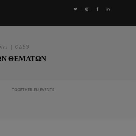
αι η Επιχείρηση ASPIDES: Η ΕΕ στην ασφάλεια της Ερυθράς Θάλασσα
airs | ΟΔΕΘ
ΩΝ ΘΕΜΑΤΩΝ
TOGETHER.EU EVENTS