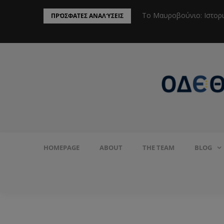
ην Προστασία του Πληθυσμού από το
Το Μαυροβούνιο: Ιστορ
ΠΡΌΣΦΑΤΕΣ ΑΝΑΛΎΣΕΙΣ
HOMEPAGE
ABOUT
THE TEAM
BLOG