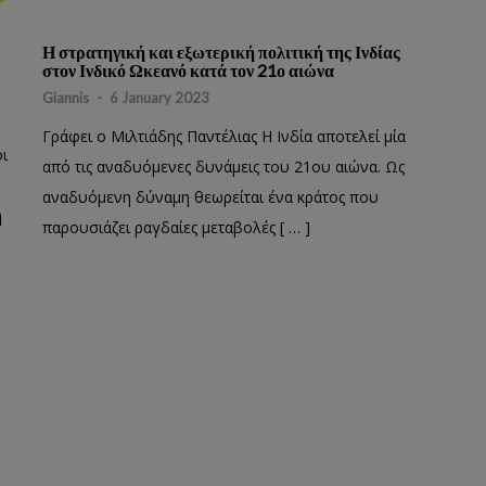
Η στρατηγική και εξωτερική πολιτική της Ινδίας
στον Ινδικό Ωκεανό κατά τον 21ο αιώνα
Giannis
-
6 January 2023
Γράφει ο Μιλτιάδης Παντέλιας Η Ινδία αποτελεί μία
οι
από τις αναδυόμενες δυνάμεις του 21ου αιώνα. Ως
αναδυόμενη δύναμη θεωρείται ένα κράτος που
η
παρουσιάζει ραγδαίες μεταβολές [ … ]