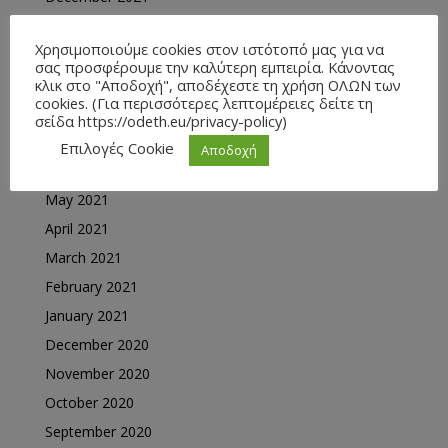
November 2021
Χρησιμοποιούμε cookies στον ιστότοπό μας για να
October 2021
σας προσφέρουμε την καλύτερη εμπειρία. Κάνοντας
September 2021
κλικ στο "Αποδοχή", αποδέχεστε τη χρήση ΟΛΩΝ των
cookies. (Για περισσότερες λεπτομέρειες δείτε τη
August 2021
σείδα https://odeth.eu/privacy-policy)
July 2021
Επιλογές Cookie
Αποδοχή
June 2021
May 2021
April 2021
March 2021
February 2021
January 2021
December 2020
November 2020
October 2020
September 2020