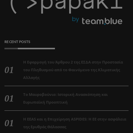
RECENT POSTS
Η Εφαρμογή του Άρθρου 2 της ΕΣΔΑ στην Προστασία
του Πληθυσμού από το Φαινόμενο της Κλιματικής
Αλλαγής
Το Μαυροβούνιο: Ιστορική Ανασκόπηση και
Ευρωπαϊκή Προοπτική
Η EEAS και η Επιχείρηση ASPIDES: Η ΕΕ στην ασφάλεια
της Ερυθράς Θάλασσας