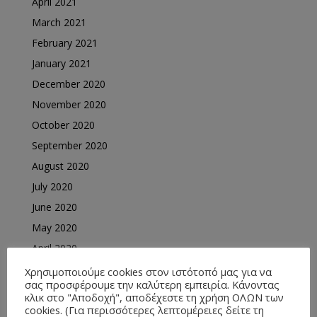
April 2021
March 2021
February 2021
January 2021
December 2020
November 2020
October 2020
September 2020
August 2020
July 2020
June 2020
May 2020
April 2020
March 2020
Χρησιμοποιούμε cookies στον ιστότοπό μας για να
σας προσφέρουμε την καλύτερη εμπειρία. Κάνοντας
February 2020
κλικ στο "Αποδοχή", αποδέχεστε τη χρήση ΟΛΩΝ των
cookies. (Για περισσότερες λεπτομέρειες δείτε τη
January 2020