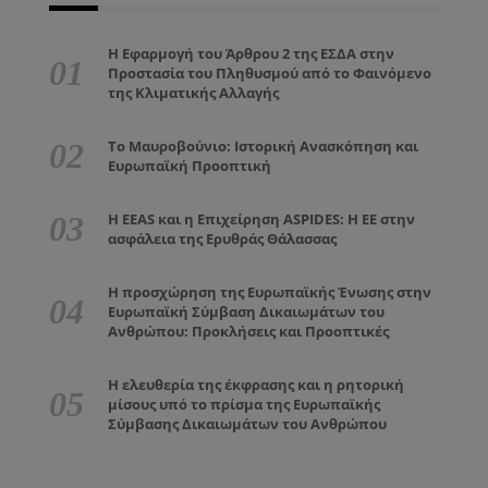
Η Εφαρμογή του Άρθρου 2 της ΕΣΔΑ στην
Προστασία του Πληθυσμού από το Φαινόμενο
της Κλιματικής Αλλαγής
Το Μαυροβούνιο: Ιστορική Ανασκόπηση και
Ευρωπαϊκή Προοπτική
Η EEAS και η Επιχείρηση ASPIDES: Η ΕΕ στην
ασφάλεια της Ερυθράς Θάλασσας
Η προσχώρηση της Ευρωπαϊκής Ένωσης στην
Ευρωπαϊκή Σύμβαση Δικαιωμάτων του
Ανθρώπου: Προκλήσεις και Προοπτικές
Η ελευθερία της έκφρασης και η ρητορική
μίσους υπό το πρίσμα της Ευρωπαϊκής
Σύμβασης Δικαιωμάτων του Ανθρώπου