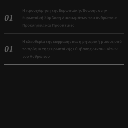
Η προσχώρηση της Ευρωπαϊκής Ένωσης στην
Ευρωπαϊκή Σύμβαση Δικαιωμάτων του Ανθρώπου:
Προκλήσεις και Προοπτικές
Η ελευθερία της έκφρασης και η ρητορική μίσους υπό
το πρίσμα της Ευρωπαϊκής Σύμβασης Δικαιωμάτων
του Ανθρώπου