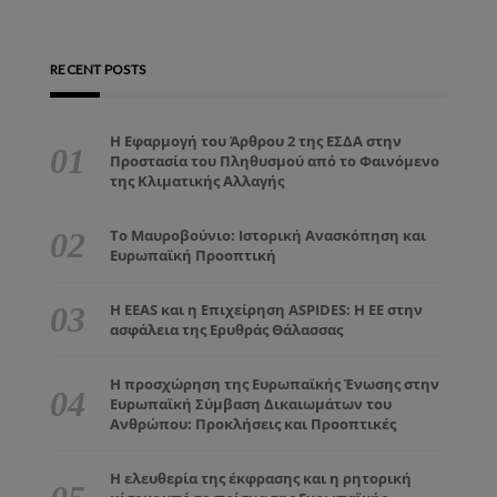
RECENT POSTS
Η Εφαρμογή του Άρθρου 2 της ΕΣΔΑ στην
Προστασία του Πληθυσμού από το Φαινόμενο
της Κλιματικής Αλλαγής
Το Μαυροβούνιο: Ιστορική Ανασκόπηση και
Ευρωπαϊκή Προοπτική
Η EEAS και η Επιχείρηση ASPIDES: Η ΕΕ στην
ασφάλεια της Ερυθράς Θάλασσας
Η προσχώρηση της Ευρωπαϊκής Ένωσης στην
Ευρωπαϊκή Σύμβαση Δικαιωμάτων του
Ανθρώπου: Προκλήσεις και Προοπτικές
Η ελευθερία της έκφρασης και η ρητορική