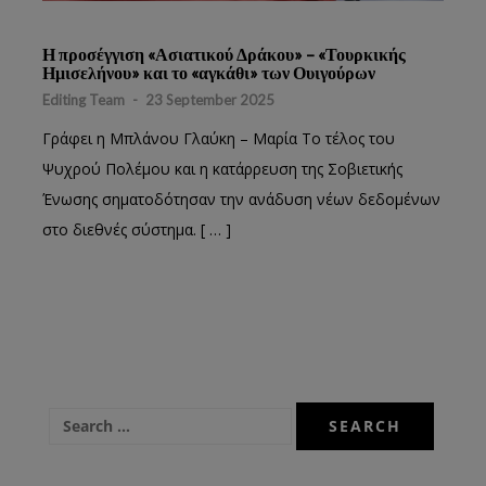
Η προσέγγιση «Ασιατικού Δράκου» – «Τουρκικής
Ημισελήνου» και το «αγκάθι» των Ουιγούρων
Editing Team
-
23 September 2025
Γράφει η Μπλάνου Γλαύκη – Μαρία Το τέλος του
Ψυχρού Πολέμου και η κατάρρευση της Σοβιετικής
Ένωσης σηματοδότησαν την ανάδυση νέων δεδομένων
στο διεθνές σύστημα. [ … ]