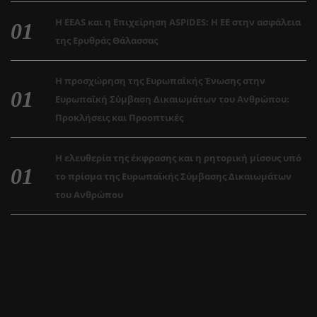
Η EEAS και η Επιχείρηση ASPIDES: Η ΕΕ στην ασφάλεια
της Ερυθράς Θάλασσας
Η προσχώρηση της Ευρωπαϊκής Ένωσης στην
Ευρωπαϊκή Σύμβαση Δικαιωμάτων του Ανθρώπου:
Προκλήσεις και Προοπτικές
Η ελευθερία της έκφρασης και η ρητορική μίσους υπό
το πρίσμα της Ευρωπαϊκής Σύμβασης Δικαιωμάτων
του Ανθρώπου