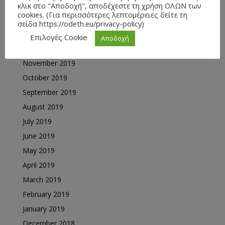
March 2020
κλικ στο "Αποδοχή", αποδέχεστε τη χρήση ΟΛΩΝ των
cookies. (Για περισσότερες λεπτομέρειες δείτε τη
February 2020
σείδα https://odeth.eu/privacy-policy)
January 2020
Επιλογές Cookie
Αποδοχή
December 2019
November 2019
October 2019
September 2019
August 2019
July 2019
June 2019
May 2019
April 2019
March 2019
February 2019
January 2019
December 2018