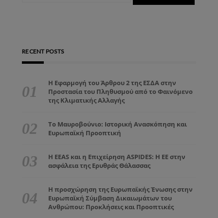
RECENT POSTS
Η Εφαρμογή του Άρθρου 2 της ΕΣΔΑ στην
Προστασία του Πληθυσμού από το Φαινόμενο
της Κλιματικής Αλλαγής
Το Μαυροβούνιο: Ιστορική Ανασκόπηση και
Ευρωπαϊκή Προοπτική
Η EEAS και η Επιχείρηση ASPIDES: Η ΕΕ στην
ασφάλεια της Ερυθράς Θάλασσας
Η προσχώρηση της Ευρωπαϊκής Ένωσης στην
Ευρωπαϊκή Σύμβαση Δικαιωμάτων του
Ανθρώπου: Προκλήσεις και Προοπτικές