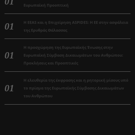
Ευρωπαϊκή Προοπτική
Η EEAS και η Επιχείρηση ASPIDES: Η ΕΕ στην ασφάλεια
της Ερυθράς Θάλασσας
Η προσχώρηση της Ευρωπαϊκής Ένωσης στην
Ευρωπαϊκή Σύμβαση Δικαιωμάτων του Ανθρώπου:
Προκλήσεις και Προοπτικές
Η ελευθερία της έκφρασης και η ρητορική μίσους υπό
το πρίσμα της Ευρωπαϊκής Σύμβασης Δικαιωμάτων
του Ανθρώπου