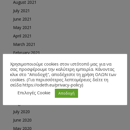
August 2021
July 2021
June 2021
May 2021
April 2021
March 2021
February 2021
January 2021
Χρησιμοποιούμε cookies στον ιστότοπό μας για να
σας προσφέρουμε την καλύτερη εμπειρία. Κάνοντας
December 2020
κλικ στο "Αποδοχή", αποδέχεστε τη χρήση ΟΛΩΝ των
November 2020
cookies. (Για περισσότερες λεπτομέρειες δείτε τη
σείδα https://odeth.eu/privacy-policy)
October 2020
Επιλογές Cookie
Αποδοχή
September 2020
August 2020
July 2020
June 2020
May 2020