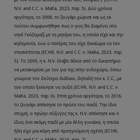
N.V. and C.C. v. Malta, 2023, παρ. 5). Δύο χρόνια
αργότερα, το 2008, το ζευγάρι χώρισε και ως εκ
τούτου συμφωνήθηκε πως ο γιος θα διαμένει στο
νησί Γκόζομαζί με τη μητέρα του, η οποία είχε και την
κηδεμονία, ενώ ο πατέρας του είχε δικαίωμα να τον
επισκέπτεται (ECHR, N.V. and C.C. v. Malta, 2023, παρ.
5). Το 2009, η κ. N.V. έλαβε άδεια από το δικαστήριο
να μετακομίσει με τον γιο της στην ενδοχώρα, όπου
γνώρισε τον δεύτερο διάδικο, δηλαδή τον κ. C.C., με
τον οποίο ξεκίνησε να συζεί (ECHR, N.V. and C.C. v.
Malta, 2023, παρ. 6). Επτά χρόνια αργότερα, το 2016,
το ζευγάρι απέκτησε το πρώτο του παιδί. Την ίδια
στιγμή, ο πρώην σύζυγος της κ. N.V. απέκτησε και ο
ίδιος ένα ακόμη παιδί με μία άλλη γυναίκα, η οποία
ήδη είχε μια κόρη από προηγούμενη σχέση (ECHR,
N.V. and C.C. v. Malta, 2023, παρ. 7).