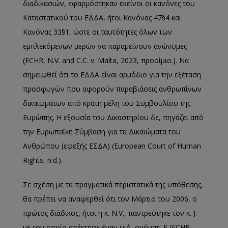
διαδικασιών, εφαρμόστηκαν εκείνοι οι κανόνες του
Καταστατικού του ΕΔΔΑ, ήτοι Κανόνας 47§4 και
Κανόνας 33§1, ώστε οι ταυτότητες όλων των
εμπλεκόμενων μερών να παραμείνουν ανώνυμες
(ECHR, N.V. and C.C. v. Malta, 2023, προοίμιο.). Να
σημειωθεί ότι το ΕΔΔΑ είναι αρμόδιο για την εξέταση
προσφυγών που αφορούν παραβιάσεις ανθρωπίνων
δικαιωμάτων από κράτη μέλη του Συμβουλίου της
Ευρώπης. Η εξουσία του Δικαστηρίου δε, πηγάζει από
την Ευρωπαϊκή Σύμβαση για τα Δικαιώματα του
Ανθρώπου (εφεξής ΕΣΔΑ) (European Court of Human
Rights, n.d.).
Σε σχέση με τα πραγματικά περιστατικά της υπόθεσης,
θα πρέπει να αναφερθεί ότι τον Μάρτιο του 2006, ο
πρώτος διάδικος, ήτοι η κ. N.V., παντρεύτηκε τον κ. J.
με τον οποίο απέκτησε έναν υιό, ονόματι Ε (ECHR,