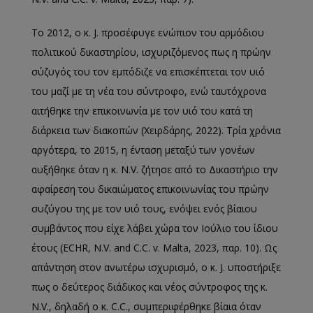
Το 2012, ο κ. J. προσέφυγε ενώπιον του αρμόδιου
πολιτικού δικαστηρίου, ισχυριζόμενος πως η πρώην
σύζυγός του τον εμπόδιζε να επισκέπτεται τον υιό
του μαζί με τη νέα του σύντροφο, ενώ ταυτόχρονα
αιτήθηκε την επικοινωνία με τον υιό του κατά τη
διάρκεια των διακοπών (Χειρδάρης, 2022). Τρία χρόνια
αργότερα, το 2015, η ένταση μεταξύ των γονέων
αυξήθηκε όταν η κ. N.V. ζήτησε από το Δικαστήριο την
αφαίρεση του δικαιώματος επικοινωνίας του πρώην
συζύγου της με τον υιό τους, ενόψει ενός βίαιου
συμβάντος που είχε λάβει χώρα τον Ιούλιο του ίδιου
έτους (ECHR, N.V. and C.C. v. Malta, 2023, παρ. 10). Ως
απάντηση στον ανωτέρω ισχυρισμό, ο κ. J. υποστήριξε
πως ο δεύτερος διάδικος και νέος σύντροφος της κ.
N.V., δηλαδή ο κ. C.C., συμπεριφέρθηκε βίαια όταν