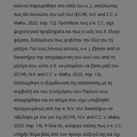
εκείνος παρευρέθηκε στο σπίτι του κ. J., απειλώντας
πως θα σκοτώσει τον υιό του (ECHR, N.V. and C.C. v.
Malta, 2023, παρ. 12). Πρόσθεσε πως ο κ. C.C. είχε
ψυχολογικά προβλήματα και πως ο υιός του E. έλεγε
ψέματα, δεδομένου πως φοβόταν την ίδια του τη
μητέρα. Για τους λόγους αυτούς, ο κ. J. ζήτησε από το
δικαστήριο την απομάκρυνση του υιού του από τη
μητέρα του, ώστε ο E. να μπορέσει να ζήσει μαζί του
(ECHR, N.V. and C.C. v. Malta, 2023, παρ. 12).
Επιδιώχθηκε η εξομάλυνση της κατάστασης με τη
συμβολή και του Συνηγόρου του Παιδιού ενώ
απορρίφθηκε και το αίτημα που είχε υποβληθεί
προηγουμένως από την κ. N.V. στο δικαστήριο να
ταξιδέψει με τον γιο της (ECHR, N.V. and C.C. v. Malta,
2023, παρ. 14). Η ίδια δε, ανέφερε επίσης πως ο κ. C.C.
υπήρξε θύμα βίας από τον πρώην σύζυγό της και όχι