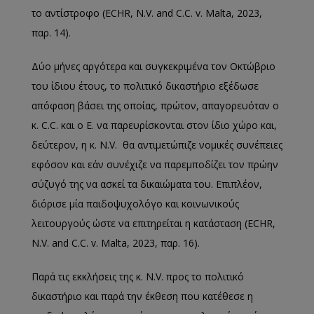
το αντίστροφο (ECHR, N.V. and C.C. v. Malta, 2023,
παρ. 14).
Δύο μήνες αργότερα και συγκεκριμένα τον Οκτώβριο
του ίδιου έτους, το πολιτικό δικαστήριο εξέδωσε
απόφαση βάσει της οποίας, πρώτον, απαγορευόταν ο
κ. C.C. και ο E. να παρευρίσκονται στον ίδιο χώρο και,
δεύτερον, η κ. N.V. θα αντιμετώπιζε νομικές συνέπειες
εφόσον και εάν συνέχιζε να παρεμποδίζει τον πρώην
σύζυγό της να ασκεί τα δικαιώματα του. Επιπλέον,
διόρισε μία παιδοψυχολόγο και κοινωνικούς
λειτουργούς ώστε να επιτηρείται η κατάσταση (ECHR,
N.V. and C.C. v. Malta, 2023, παρ. 16).
Παρά τις εκκλήσεις της κ. N.V. προς το πολιτικό
δικαστήριο και παρά την έκθεση που κατέθεσε η