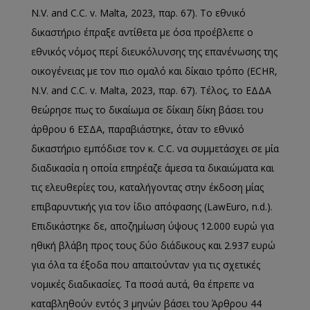
N.V. and C.C. v. Malta, 2023, παρ. 67). Το εθνικό
δικαστήριο έπραξε αντίθετα με όσα προέβλεπε ο
εθνικός νόμος περί διευκόλυνσης της επανένωσης της
οικογένειας με τον πιο ομαλό και δίκαιο τρόπο (ECHR,
N.V. and C.C. v. Malta, 2023, παρ. 67). Τέλος, το ΕΔΔΑ
θεώρησε πως το δικαίωμα σε δίκαιη δίκη βάσει του
άρθρου 6 ΕΣΔΑ, παραβιάστηκε, όταν το εθνικό
δικαστήριο εμπόδισε τον κ. C.C. να συμμετάσχει σε μία
διαδικασία η οποία επηρέαζε άμεσα τα δικαιώματα και
τις ελευθερίες του, καταλήγοντας στην έκδοση μίας
επιβαρυντικής για τον ίδιο απόφασης (LawEuro, n.d.).
Επιδικάστηκε δε, αποζημίωση ύψους 12.000 ευρώ για
ηθική βλάβη προς τους δύο διάδικους και 2.937 ευρώ
για όλα τα έξοδα που απαιτούνταν για τις σχετικές
νομικές διαδικασίες. Τα ποσά αυτά, θα έπρεπε να
καταβληθούν εντός 3 μηνών βάσει του Άρθρου 44