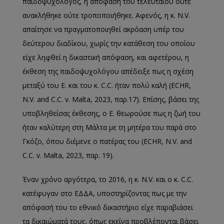
παιδοψυχολόγος, η απόφαση του τελευταίου ούτε
ανακλήθηκε ούτε τροποποιήθηκε. Αφενός, η κ. N.V.
απαίτησε να πραγματοποιηθεί ακρόαση υπέρ του
δεύτερου διαδίκου, χωρίς την κατάθεση του οποίου
είχε ληφθεί η δικαστική απόφαση, και αφετέρου, η
έκθεση της παιδοψυχολόγου απέδειξε πως η σχέση
μεταξύ του E. και του κ. C.C. ήταν πολύ καλή (ECHR,
N.V. and C.C. v. Malta, 2023, παρ.17). Επίσης, βάσει της
υποβληθείσας έκθεσης, ο E. θεωρούσε πως η ζωή του
ήταν καλύτερη στη Μάλτα με τη μητέρα του παρά στο
Γκόζο, όπου διέμενε ο πατέρας του (ECHR, N.V. and
C.C. v. Malta, 2023, παρ. 19).
Έναν χρόνο αργότερα, το 2016, η κ. N.V. και ο κ. C.C.
κατέφυγαν στο ΕΔΔΑ, υποστηρίζοντας πως με την
απόφασή του το εθνικό δικαστήριο είχε παραβιάσει
τα δικαιώματά τους, όπως εκείνα προβλέπονται βάσει