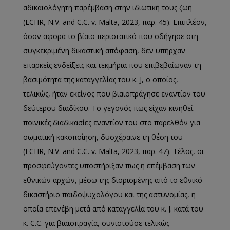
αδικαιολόγητη παρέμβαση στην ιδιωτική τους ζωή
(ECHR, N.V. and C.C. v. Malta, 2023, παρ. 45). Επιπλέον,
όσον αφορά το βίαιο περιστατικό που οδήγησε στη
συγκεκριμένη δικαστική απόφαση, δεν υπήρχαν
επαρκείς ενδείξεις και τεκμήρια που επιβεβαίωναν τη
βασιμότητα της καταγγελίας του κ. J, ο οποίος,
τελικώς, ήταν εκείνος που βιαιοπράγησε εναντίον του
δεύτερου διαδίκου. Το γεγονός πως είχαν κινηθεί
ποινικές διαδικασίες εναντίον του στο παρελθόν για
σωματική κακοποίηση, δυσχέραινε τη θέση του
(ECHR, N.V. and C.C. v. Malta, 2023, παρ. 47). Τέλος, οι
προσφεύγοντες υποστήριξαν πως η επέμβαση των
εθνικών αρχών, μέσω της διορισμένης από το εθνικό
δικαστήριο παιδοψυχολόγου και της αστυνομίας, η
οποία επενέβη μετά από καταγγελία του κ. J. κατά του
κ. C.C. για βιαιοπραγία, συνιστούσε τελικώς