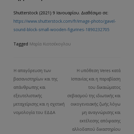
Shutterstock (2021) 9 Ιανουαρίου. Διαθέσιμο σε:
https://www.shutterstock.com/fr/image-photo/gavel-
sound-block-small-wooden-figurines-1890232705
Tagged
Μαρία Κιοτσέκογλου
Η απαγόρευση των
Η υπόθεση Veres κατά
βασανιστηρίων και της
Ισπανίας και η παραβίαση
απάνθρωπης και
του δικαιώματος
εξευτελιστικής
σεβασμού της ιδιωτικής και
μεταχείρισης και η σχετική
οικογενειακής ζωής λόγω
νομολογία του ΕΔΔΑ
μη αναγνώρισης και
εκτέλεσης απόφασης
αλλοδαπού δικαστηρίου