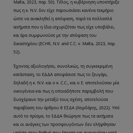
Malta, 2023, παρ. 50). Τέλος, η κυβέρνηση υποστήριξε
πως η κ. N.V. δεν είχε παρουσιάσει κανένα τεκμήριο
ώστε να ανακληθεί η απόφαση, παρά τα πολλαπλά
αιτήματα που η ίδια ισχυριζόταν πως είχε υποβάλει,
και άρα συμφωνούσε με την απόφαση του
δικαστηρίου (ECHR, N.V. and C.C. v. Malta, 2023, παρ.
52).
Έχοντας αξιολογήσει, συνολικώς, τη συγκεκριμένη
κατάσταση, το ΕΔΔΑ αποφάσισε πως το ζευγάρι,
δηλαδή η κ. N.V. και ο κ. C.C., και ο E. αποτελούσαν μία
οικογένεια και πως η οποιαδήποτε παρεμβολή που
δυσχέραινε την μεταξύ τους σχέση, αποτελούσε
παραβίαση του άρθρου 8 ΕΣΔΑ (Χειρδάρης, 2022). Υπό
αυτό το πρίσμα, το ΕΔΔΑ θεώρησε πως τα αιτήματα
και οι ανάγκες των προσφευγόντων δεν ελήφθησαν
υπόψη στον βαθμό που έπρεπε και αναμενόταν κατά