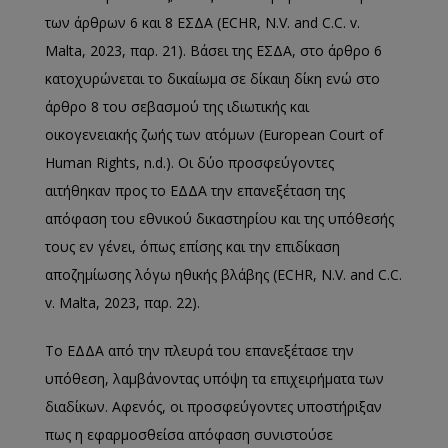
των άρθρων 6 και 8 ΕΣΔΑ (ECHR, N.V. and C.C. v.
Malta, 2023, παρ. 21). Βάσει της ΕΣΔΑ, στο άρθρο 6
κατοχυρώνεται το δικαίωμα σε δίκαιη δίκη ενώ στο
άρθρο 8 του σεβασμού της ιδιωτικής και
οικογενειακής ζωής των ατόμων (European Court of
Human Rights, n.d.). Οι δύο προσφεύγοντες
αιτήθηκαν προς το ΕΔΔΑ την επανεξέταση της
απόφαση του εθνικού δικαστηρίου και της υπόθεσής
τους εν γένει, όπως επίσης και την επιδίκαση
αποζημίωσης λόγω ηθικής βλάβης (ECHR, N.V. and C.C.
v. Malta, 2023, παρ. 22).
Το ΕΔΔΑ από την πλευρά του επανεξέτασε την
υπόθεση, λαμβάνοντας υπόψη τα επιχειρήματα των
διαδίκων. Αφενός, οι προσφεύγοντες υποστήριξαν
πως η εφαρμοσθείσα απόφαση συνιστούσε