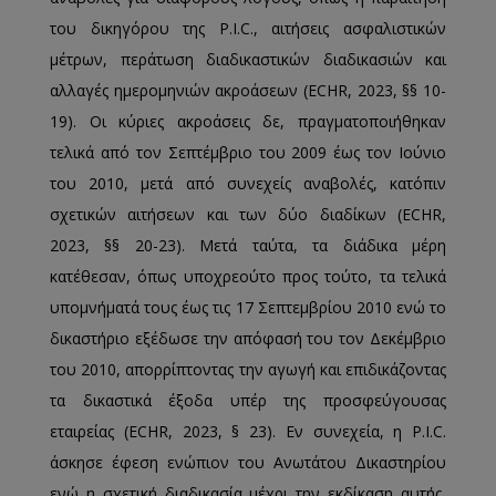
του δικηγόρου της P.I.C., αιτήσεις ασφαλιστικών
μέτρων, περάτωση διαδικαστικών διαδικασιών και
αλλαγές ημερομηνιών ακροάσεων (ECHR, 2023, §§ 10-
19). Οι κύριες ακροάσεις δε, πραγματοποιήθηκαν
τελικά από τον Σεπτέμβριο του 2009 έως τον Ιούνιο
του 2010, μετά από συνεχείς αναβολές, κατόπιν
σχετικών αιτήσεων και των δύο διαδίκων (ECHR,
2023, §§ 20-23). Μετά ταύτα, τα διάδικα μέρη
κατέθεσαν, όπως υποχρεούτο προς τούτο, τα τελικά
υπομνήματά τους έως τις 17 Σεπτεμβρίου 2010 ενώ το
δικαστήριο εξέδωσε την απόφασή του τον Δεκέμβριο
του 2010, απορρίπτοντας την αγωγή και επιδικάζοντας
τα δικαστικά έξοδα υπέρ της προσφεύγουσας
εταιρείας (ECHR, 2023, § 23). Εν συνεχεία, η P.I.C.
άσκησε έφεση ενώπιον του Ανωτάτου Δικαστηρίου
ενώ η σχετική διαδικασία μέχρι την εκδίκαση αυτής,