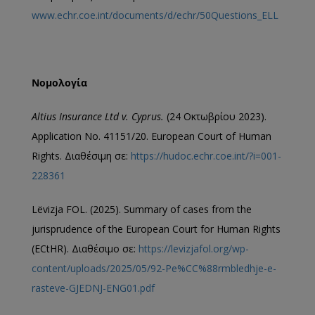
www.echr.coe.int/documents/d/echr/50Questions_ELL
Νομολογία
Altius Insurance Ltd v. Cyprus
.
(24 Οκτωβρίου 2023).
Application No. 41151/20. European Court of Human
Rights. Διαθέσιμη σε:
https://hudoc.echr.coe.int/?i=001-
228361
Lëvizja FOL. (2025). Summary of cases from the
jurisprudence of the European Court for Human Rights
(ECtHR). Διαθέσιμο σε:
https://levizjafol.org/wp-
content/uploads/2025/05/92-Pe%CC%88rmbledhje-e-
rasteve-GJEDNJ-ENG01.pdf