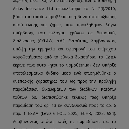
al.,2019, σελ. 430). Στην εδώ εξεταζόμενη υπόθεση, η
Altius Insurance Ltd επικαλέστηκε το Ν. 2(I)/2010,
βάσει του οποίου προβλέπεται η δυνατότητα αξίωσης
αποζημίωσης για ζημίες, που προκλήθηκαν λόγω
υπέρβασης του ευλόγου χρόνου σε δικαστικές
διαδικασίες (CYLAW, n.d.). Εντούτοις, λαμβάνοντας
υπόψη την ερμηνεία και εφαρμογή του επίμαχου
νομοθετήματος από τα εθνικά δικαστήρια, το ΕΔΔΑ
έκρινε πως αυτό (ήτοι το νομοθέτημα) δεν υπήρξε
αποτελεσματικό ένδικο μέσο ενώ επισημάνθηκε ο
ανεπαρκής χαρακτήρας του ως προς την πρόληψη
παραβιάσεων δικαιωμάτων των διαδίκων. Κατόπιν
τούτων δε, διαπιστώθηκε τελικώς πως υπήρξε
παραβίαση του αρ. 13 εν συνδυασμώ προς το αρ. 6
παρ. 1 ΕΣΔΑ (Lëvizja FOL, 2025; ECHR, 2023, §84).
Λαμβάνοντας υπόψη αυτές τις παραβιάσεις δε, το