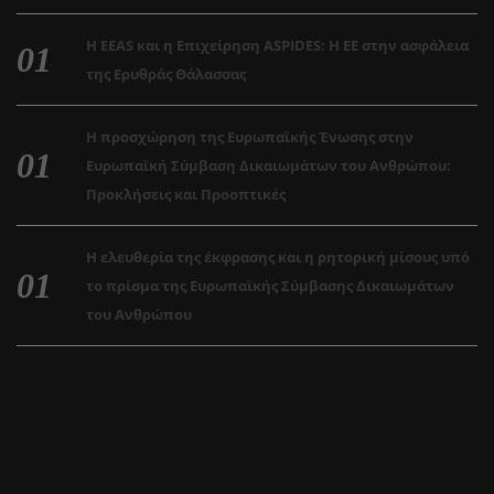
Η EEAS και η Επιχείρηση ASPIDES: Η ΕΕ στην ασφάλεια
της Ερυθράς Θάλασσας
Η προσχώρηση της Ευρωπαϊκής Ένωσης στην
Ευρωπαϊκή Σύμβαση Δικαιωμάτων του Ανθρώπου:
Προκλήσεις και Προοπτικές
Η ελευθερία της έκφρασης και η ρητορική μίσους υπό
το πρίσμα της Ευρωπαϊκής Σύμβασης Δικαιωμάτων
του Ανθρώπου