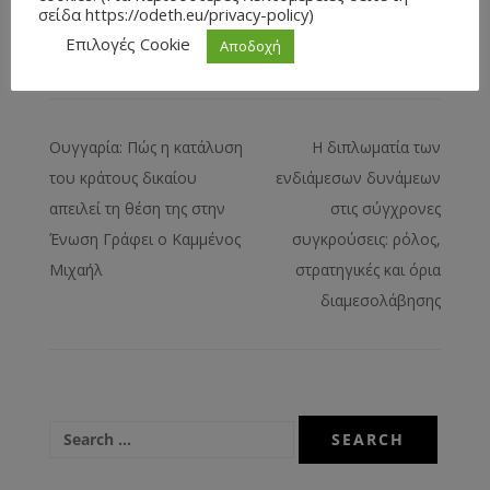
σείδα https://odeth.eu/privacy-policy)
Επιλογές Cookie
Αποδοχή
Tagged
Νικολέτα Σαράντου
Ουγγαρία: Πώς η κατάλυση
Η διπλωματία των
του κράτους δικαίου
ενδιάμεσων δυνάμεων
απειλεί τη θέση της στην
στις σύγχρονες
Ένωση Γράφει ο Καμμένος
συγκρούσεις: ρόλος,
Μιχαήλ
στρατηγικές και όρια
διαμεσολάβησης