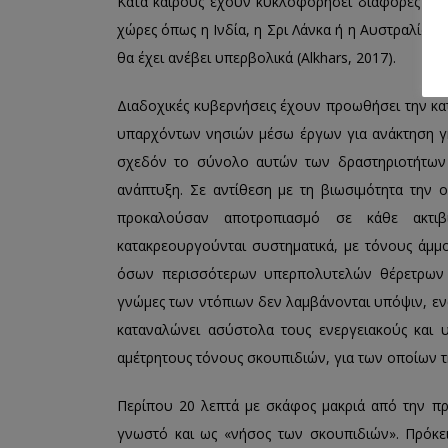
Κατά καιρούς έχουν κυκλοφορήσει διάφορες ιδέε
χώρες όπως η Ινδία, η Σρι Λάνκα ή η Αυστραλία, μ
θα έχει ανέβει υπερβολικά (Alkhars, 2017).
Διαδοχικές κυβερνήσεις έχουν προωθήσει την κα
υπαρχόντων νησιών μέσω έργων για ανάκτηση γης
σχεδόν το σύνολο αυτών των δραστηριοτήτων έ
ανάπτυξη. Σε αντίθεση με τη βιωσιμότητα την 
προκαλούσαν αποτροπιασμό σε κάθε ακτιβι
κατακρεουργούνται συστηματικά, με τόνους άμμο
όσων περισσότερων υπερπολυτελών θέρετρων 
γνώμες των ντόπιων δεν λαμβάνονται υπόψιν, εν
καταναλώνει ασύστολα τους ενεργειακούς και 
αμέτρητους τόνους σκουπιδιών, για των οποίων τ
Περίπου 20 λεπτά με σκάφος μακριά από την πρω
γνωστό και ως «νήσος των σκουπιδιών». Πρόκειτ