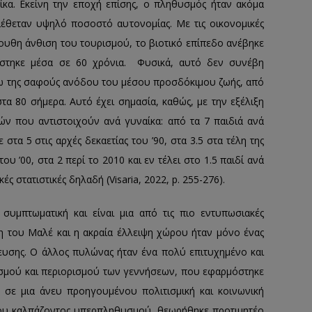
ίκα. Εκείνη την εποχή επίσης, ο πληθυσμός ήταν ακόμα
ιέθεταν υψηλό ποσοστό αυτονομίας. Με τις οικονομικές
ουθη άνθιση του τουρισμού, το βιοτικό επίπεδο ανέβηκε
άστηκε μέσα σε 60 χρόνια. Φυσικά, αυτό δεν συνέβη
γω της σαφούς ανόδου του μέσου προσδόκιμου ζωής, από
στα 80 σήμερα. Αυτό έχει σημασία, καθώς, με την εξέλιξη
ών που αντιστοιχούν ανά γυναίκα: από τα 7 παιδιά ανά
 στα 5 στις αρχές δεκαετίας του ’90, στα 3.5 στα τέλη της
του ’00, στα 2 περί το 2010 και εν τέλει στο 1.5 παιδί ανά
 στατιστικές δηλαδή (Visaria, 2022, p. 255-276).
υμπτωματική και είναι μια από τις πιο εντυπωσιακές
η του Μαλέ και η ακραία έλλειψη χώρου ήταν μόνο ένας
ευσης. Ο άλλος πυλώνας ήταν ένα πολύ επιτυχημένο και
σμού και περιορισμού των γεννήσεων, που εφαρμόστηκε
ε σε μια άνευ προηγουμένου πολιτισμική και κοινωνική
του καλπάζοντος υπερπληθυσμού, θεωρήθηκε προτιμητέο