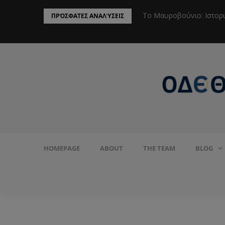
ην Προστασία του Πληθυσμού από το
Το Μαυροβούνιο: Ιστορ
ΠΡΌΣΦΑΤΕΣ ΑΝΑΛΎΣΕΙΣ
HOMEPAGE
ABOUT
THE TEAM
BLOG