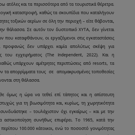
ω ατόλες και τα περισσότερα από τα τουριστικά θέρετρα.
ολογική καταστροφή, καθώς τα σκουπίδια που καταλήγουν
ότητες τοξικών αερίων σε όλη την περιοχή – είτε θάβονται,
την θάλασσα. Σε αυτόν τον δυστοπικό ΧΥΤΑ, δεν γίνεται
ν που καταφθάνουν, οι εργαζόμενοι στις εγκαταστάσεις
ι προφανώς δεν υπάρχει καμία απολύτως σκέψη για
 του εγχειρήματος (The Independent, 2022). Και η
 καθώς υπάρχουν αμέτρητες περιπτώσεις από resorts, τα
ουν τα απορρίμματα τους σε απομακρυσμένες τοποθεσίες
νονται στη θάλασσα.
ε όμως η ώρα να τεθεί επί τάπητος και η απίστευτη
υχώς για τη βιωσιμότητα και, κυρίως, τη χωρητικότητα
συνδυάστηκε – τουλάχιστον όχι εγκαίρως – και με την
 αστικοποίηση συνήθως επιφέρει. Το 1965, κατά την
 περίπου 100.000 κάτοικοι, ενώ το ποσοστό γονιμότητας