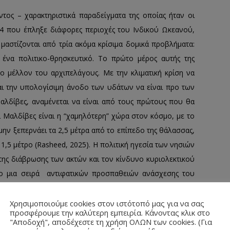
τος – χαρακτηριστικά παραδείγματα της οποίας ήταν οι
04 που έπληξε διάφορες περιοχές του Ινδικού Ωκεανού,
μαστίζονται από τρία ακόμα κρίσιμα δομικά προβλήματα:
 ένα πολιτικο-θρησκευτικό. Το πρώτο μέρος αυτής της
 το μέλλον του αρχιπελάγους. Με την κλιματική κρίση να
αι την υπολογίσιμη άνοδο των υδάτων να είναι προ των
αλδίβες, αναμένεται να είναι από τους πρώτους που θα
 Μαλδίβες είναι η “χαμηλότερη” χώρα στον κόσμο, με το
ην ξεπερνάει τα 2,5 μέτρα από το επίπεδο της θάλασσας,
1,5 μέτρο (Rasheed, 2025). Η πολιτική ηγεσία των νησιών
 της διάβρωσης των ακτών και τον κίνδυνο κυριολεκτικού
ο μια σειρά αντιφατικών προσπαθειών ανάσχεσης του
ν το αναπόφευκτο. Αυτές οι προσπάθειες δε, σε πολλές
ίστροφα, επιτείνοντας με διαφορετικούς τρόπους ακόμα
Χρησιμοποιούμε cookies στον ιστότοπό μας για να σας
προσφέρουμε την καλύτερη εμπειρία. Κάνοντας κλικ στο
φή των νησιών, όσο και την δημογραφική τους ασφυξία.
"Αποδοχή", αποδέχεστε τη χρήση ΟΛΩΝ των cookies. (Για