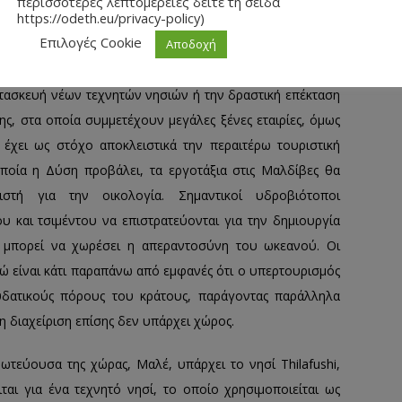
ς ακόμα και για πλήρη μετεγκατάσταση των κατοίκων σε
περισσότερες λεπτομέρειες δείτε τη σείδα
https://odeth.eu/privacy-policy)
έσα στις επόμενες δεκαετίες, όταν η στάθμη της θάλασσας
Επιλογές Cookie
Αποδοχή
τασκευή νέων τεχνητών νησιών ή την δραστική επέκταση
, στα οποία συμμετέχουν μεγάλες ξένες εταιρίες, όμως
χει ως στόχο αποκλειστικά την περαιτέρω τουριστική
οποία η Δύση προβάλει, τα εργοτάξια στις Μαλδίβες θα
στή για την οικολογία. Σημαντικοί υδροβιότοποι
υ και τσιμέντου να επιστρατεύονται για την δημιουργία
μπορεί να χωρέσει η απεραντοσύνη του ωκεανού. Οι
ώ είναι κάτι παραπάνω από εμφανές ότι ο υπερτουρισμός
υδατικούς πόρους του κράτους, παράγοντας παράλληλα
η διαχείριση επίσης δεν υπάρχει χώρος.
τεύουσα της χώρας, Μαλέ, υπάρχει το νησί Thilafushi,
αι για ένα τεχνητό νησί, το οποίο χρησιμοποιείται ως