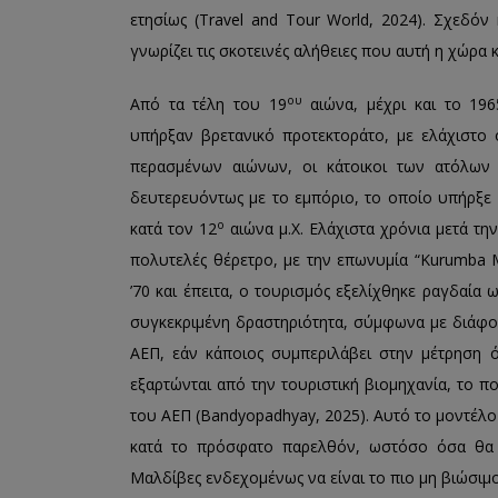
ετησίως (Travel and Tour World, 2024). Σχεδό
γνωρίζει τις σκοτεινές αλήθειες που αυτή η χώρα 
ου
Από τα τέλη του 19
αιώνα, μέχρι και το 196
υπήρξαν βρετανικό προτεκτοράτο, με ελάχιστο
περασμένων αιώνων, οι κάτοικοι των ατόλων
δευτερευόντως με το εμπόριο, το οποίο υπήρξε 
ο
κατά τον 12
αιώνα μ.Χ. Ελάχιστα χρόνια μετά την
πολυτελές θέρετρο, με την επωνυμία “Kurumba Ma
’70 και έπειτα, ο τουρισμός εξελίχθηκε ραγδαία 
συγκεκριμένη δραστηριότητα, σύμφωνα με διάφορ
ΑΕΠ, εάν κάποιος συμπεριλάβει στην μέτρηση 
εξαρτώνται από την τουριστική βιομηχανία, το π
του ΑΕΠ (Bandyopadhyay, 2025). Αυτό το μοντέλο
κατά το πρόσφατο παρελθόν, ωστόσο όσα θα
Μαλδίβες ενδεχομένως να είναι το πιο μη βιώσιμ