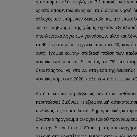
ήταν πάρα πολύ υψηλό, με 7.2 παιδιά ανά γυνα
αρκετά αποκεντρωμένος και τα διάφορα νησιά δ
αλλαγές των επόμενων δεκαετιών και την επακόλ
και ο πληθυσμός της χώρας σχεδόν εξαπλασι
αποκλειστικά λόγω των γεννήσεων, αλλά και λό
τα 40 έτη στα μέσα της δεκαετίας του ’60, κοντά 
αυτή, έχουμε και την σταδιακή πτώση των παιδι
γυναίκα στα μέσα της δεκαετίας του ’70, πέφτουμε
δεκαετίας του ’90, στα 2.5 στα μέσα της δεκαετίας 
γυναίκα γύρω στο 2020, πολύ κοντά στις ευρωπαϊκές
Αυτή η κατάπτωση βεβαίως δεν ήταν καθόλου σ
περιπτώσεις διεθνώς. Η εξωφρενική αστικοποίησ
πυλώνας της νομοτελιακής δημογραφικής κατάρρ
δραστικό πρόγραμμα οικογενειακού προγραμματι
από την δεκαετία του ’80 και μετά, και οδήγησ
αλλαγή στο αρχιπέλαγος. Μπρος στον κίνδυνο 