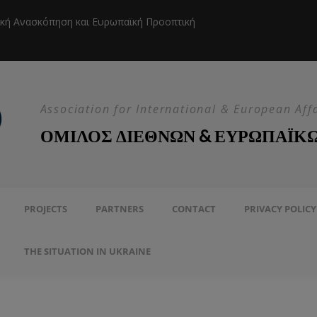
ική Ανασκόπηση και Ευρωπαϊκή Προοπτική
Η EEAS κ
Association for International & European Aff
ΟΜΙΛΟΣ ΔΙΕΘΝΩΝ & ΕΥΡΩΠΑΪΚ
PROJECTS
PARTNERS
CONTACT
PRIVACY POLICY
THE SITUATION IN UKRAINE