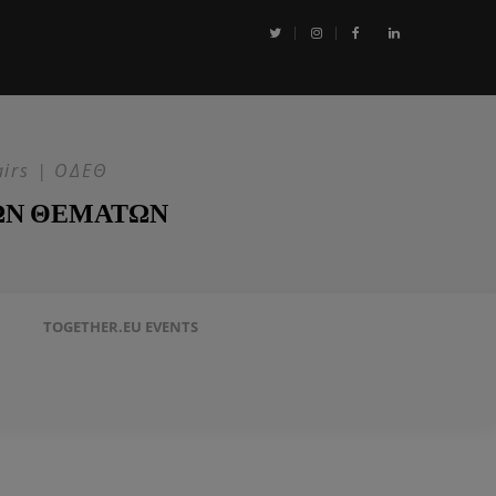
αι η Επιχείρηση ASPIDES: Η ΕΕ στην ασφάλεια της Ερυθράς Θάλασσα
airs | ΟΔΕΘ
ΩΝ ΘΕΜΑΤΩΝ
TOGETHER.EU EVENTS