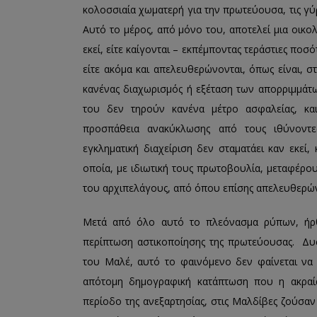
κολοσσιαία χωματερή για την πρωτεύουσα, τις γύρ
Αυτό το μέρος, από μόνο του, αποτελεί μια οικ
εκεί, είτε καίγονται – εκπέμποντας τεράστιες ποσ
είτε ακόμα και απελευθερώνονται, όπως είναι, σ
κανένας διαχωρισμός ή εξέταση των απορριμμάτω
του δεν τηρούν κανένα μέτρο ασφαλείας, κα
προσπάθεια ανακύκλωσης από τους ιθύνοντες
εγκληματική διαχείριση δεν σταματάει καν εκεί,
οποία, με ιδιωτική τους πρωτοβουλία, μεταφέρ
του αρχιπελάγους, από όπου επίσης απελευθερώ
Μετά από όλο αυτό το πλεόνασμα ρύπων, ήρθ
περίπτωση αστικοποίησης της πρωτεύουσας. Δυστ
του Μαλέ, αυτό το φαινόμενο δεν φαίνεται να 
απότομη δημογραφική κατάπτωση που η ακραία
περίοδο της ανεξαρτησίας, στις Μαλδίβες ζούσαν