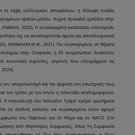
ια τη λήψη συλλογικών αποφάσεων, η έλλειψη ενιαίας
 ορισμένων κρατών-μελών, συχνά προκαλεί εμπόδια στην
Fabbrini, 2020). Η συγκεκριμένη κατάσταση υπονομεύει
κανότητα της να ανταποκρίνεται άμεσα και αποτελεσματικά
3), (Riddervold et al., 2021). Πιο συγκεκριμένα, σε θέματα
υ πολέμου στην Ουκρανία, η ΕΕ αντιμετώπισε δυσκολίες
ε κοινοτικές κυρώσεις, γεγονός που υπογράμμισε τις
, 2024).
 τον απομονωτισμό και την έμφαση στις εσωτερικές τους
και τον τρόπο με τον οποίο η τελευταία αναδιαμορφώνει
ό. Η επανεκλογή του Ντόναλντ Τράμπ εγείρει ερωτήματα
ΗΠΑ σε διεθνές επίπεδο και συγκεκριμένα όσον αφορά
υμφωνία του Παρισιού για το Κλίμα και το ΝΑΤΟ. Στο
χώρησης από παγκόσμιες συμφωνίες, όπως Τη Συμφωνία
 αποσύρθηκαν το ίδιο έτος. Αναλυτικότερα, ο ίδιος