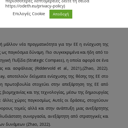
περισσότερες λεπτομέρειες δείτε τη σείδα
https://odeth.eu/privacy-policy)
γονός ότι αυτές οι εξελίξεις τοποθετούν την ΕΕ μπροστά
Επιλογές Cookie
Αποδοχή
ότητα στη στρατηγική της αυτονομία ή θα πορευτεί
νεργασίες για την ευημερία και ασφάλεια της (Berg &
 ή μάλλον νέα πραγματικότητα για την ΕΕ η ενίσχυση της
ης ως παγκόσμια δύναμη. Πιο συγκεκριμένα και ήδη από το
ηγική Πυξίδα (Strategic Compass), η οποία αφορά σε ένα
και ασφάλειας (Riddervold et al., 2021),(Zhao, 2022).
y, αποτελούν δείγματα ενίσχυσης της θέσης της ΕΕ στο
ένη πρωτοβουλία στοχεύει στην απεξάρτηση της ΕΕ από
ς βιομηχανίας και της τεχνολογίας, μέσω της δημιουργίας
 άλλες χώρες παγκοσμίως. Αυτές οι δράσεις, στοχεύουν
ορους τομείς αλλά και στην ανάπτυξη μιας ανεξάρτητης
ολυδιάστατη συνεργασία, ανεξάρτητη από στρατηγικές και
ων δυνάμεων (Zhao, 2022).