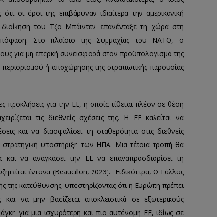
ότι οι όροι της επιβάρυναν ιδιαίτερα την αμερικανική
 η διοίκηση του Τζο Μπάιντεν επανένταξε τη χώρα στη
απόφαση. Στο πλαίσιο της Συμμαχίας του ΝΑΤΟ, ο
χους για μη επαρκή συνεισφορά στον προϋπολογισμό της
α περιορισμού ή αποχώρησης της στρατιωτικής παρουσίας
 προκλήσεις για την ΕΕ, η οποία τίθεται πλέον σε θέση
ιρίζεται τις διεθνείς σχέσεις της. Η ΕΕ καλείται να
έσεις και να διασφαλίσει τη σταθερότητα στις διεθνείς
η στρατηγική υποστήριξη των ΗΠΑ. Μια τέτοια τροπή θα
α και να αναγκάσει την ΕΕ να επαναπροσδιορίσει τη
ητείται έντονα (Beaucillon, 2023). Ειδικότερα, Ο Γάλλος
ς της κατεύθυνσης, υποστηρίζοντας ότι η Ευρώπη πρέπει
ες και να μην βασίζεται αποκλειστικά σε εξωτερικούς
γκη για μια ισχυρότερη και πιο αυτόνομη ΕΕ, ιδίως σε