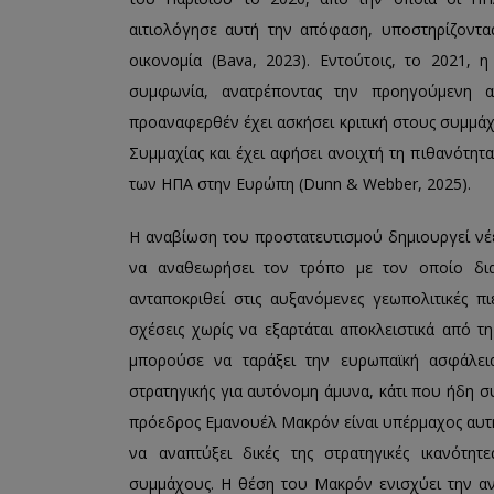
αιτιολόγησε αυτή την απόφαση, υποστηρίζοντας 
οικονομία (Bava, 2023). Εντούτοις, το 2021,
συμφωνία, ανατρέποντας την προηγούμενη 
προαναφερθέν έχει ασκήσει κριτική στους συμμά
Συμμαχίας και έχει αφήσει ανοιχτή τη πιθανότητ
των ΗΠΑ στην Ευρώπη (Dunn & Webber, 2025).
Η αναβίωση του προστατευτισμού δημιουργεί νέες
να αναθεωρήσει τον τρόπο με τον οποίο διαχε
ανταποκριθεί στις αυξανόμενες γεωπολιτικές πι
σχέσεις χωρίς να εξαρτάται αποκλειστικά από τ
μπορούσε να ταράξει την ευρωπαϊκή ασφάλει
στρατηγικής για αυτόνομη άμυνα, κάτι που ήδη συζ
πρόεδρος Εμανουέλ Μακρόν είναι υπέρμαχος αυτή
να αναπτύξει δικές της στρατηγικές ικανότητ
συμμάχους. Η θέση του Μακρόν ενισχύει την ανά