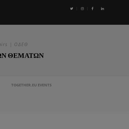
αι η Επιχείρηση ASPIDES: Η ΕΕ στην ασφάλεια της Ερυθράς Θάλασσα
airs | ΟΔΕΘ
ΩΝ ΘΕΜΑΤΩΝ
TOGETHER.EU EVENTS