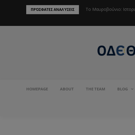
ην Προστασία του Πληθυσμού από το
Το Μαυροβούνιο: Ιστορ
ΠΡΌΣΦΑΤΕΣ ΑΝΑΛΎΣΕΙΣ
HOMEPAGE
ABOUT
THE TEAM
BLOG