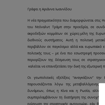
Γράφει η Αριάννα Ιωαννίδου
Η νέα πραγματικότητα που διαμορφώνεται στις Ην
του Ντόναλντ Τράμπ στην προεδρία, σε συνδ
ακροδεξιών κομμάτων σε χώρες-μέλη της Ευρωπ
διεθνούς συστήματος. Αυτή η πολιτική μετακ
περιβάλλον σε παγκόσμιο αλλά και ευρωπαϊκό 
πολιτικής τους – με ένα πιο εσωστρεφή προσαν
περιορίζουν της δέσμευση τους σε στρατηγι
καλείται να επανεξετάσει την δική της εξωτερική 
Οι γεωπολιτικές εξελίξεις “αναγκάζουν” τη
παρουσιάζονται λόγω της μεταβαλλόμενης αμ
δυνάμεων, όπως η Κίνα και η Ρωσία, αλλά κα
συμπεριλαμβάνουν τη διατήρηση της συνοχής κα
ενίσχυση της στρατηγικής αυτονομίας, εάν θέλε