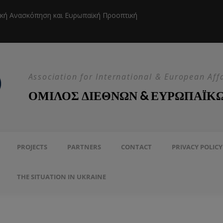
ική Ανασκόπηση και Ευρωπαϊκή Προοπτική
Η EEAS κ
Association for International & European Aff
ΟΜΙΛΟΣ ΔΙΕΘΝΩΝ & ΕΥΡΩΠΑΪΚ
PROJECTS
PARTNERS
CONTACT
PRIVACY POLICY
THE SITUATION IN UKRAINE