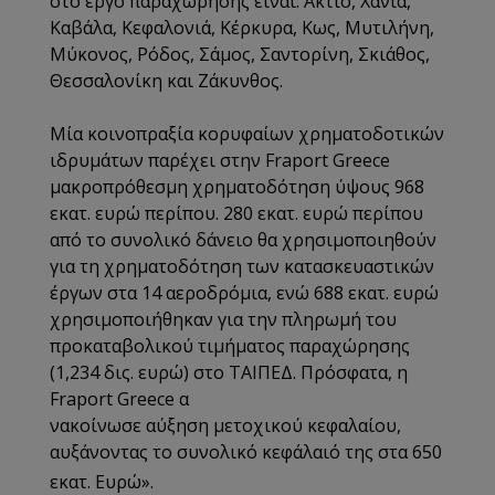
στο έργο παραχώρησης είναι: Άκτιο, Χανιά,
Καβάλα, Κεφαλονιά, Κέρκυρα, Κως, Μυτιλήνη,
Μύκονος, Ρόδος, Σάμος, Σαντορίνη, Σκιάθος,
Θεσσαλονίκη και Ζάκυνθος.
Μία κοινοπραξία κορυφαίων χρηματοδοτικών
ιδρυμάτων παρέχει στην Fraport Greece
μακροπρόθεσμη χρηματοδότηση ύψους 968
εκατ. ευρώ περίπου. 280 εκατ. ευρώ περίπου
από το συνολικό δάνειο θα χρησιμοποιηθούν
για τη χρηματοδότηση των κατασκευαστικών
έργων στα 14 αεροδρόμια, ενώ 688 εκατ. ευρώ
χρησιμοποιήθηκαν για την πληρωμή του
προκαταβολικού τιμήματος παραχώρησης
(1,234 δις. ευρώ) στο ΤΑΙΠΕΔ. Πρόσφατα, η
Fraport Greece α
νακοίνωσε αύξηση μετοχικού κεφαλαίου,
αυξάνοντας το συνολικό κεφάλαιό της στα 650
εκατ. Ευρώ
».