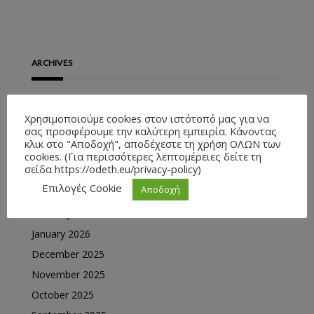
ARCHIVES
July 2026
Χρησιμοποιούμε cookies στον ιστότοπό μας για να
σας προσφέρουμε την καλύτερη εμπειρία. Κάνοντας
June 2026
κλικ στο "Αποδοχή", αποδέχεστε τη χρήση ΟΛΩΝ των
May 2026
cookies. (Για περισσότερες λεπτομέρειες δείτε τη
σείδα https://odeth.eu/privacy-policy)
April 2026
Επιλογές Cookie
Αποδοχή
March 2026
February 2026
January 2026
December 2025
November 2025
October 2025