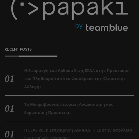
RECENT POSTS
Η Εφαρμογή του Άρθρου 2 της ΕΣΔΑ στην Προστασία
του Πληθυσμού από το Φαινόμενο της Κλιματικής
Αλλαγής
Το Μαυροβούνιο: Ιστορική Ανασκόπηση και
Ευρωπαϊκή Προοπτική
Η EEAS και η Επιχείρηση ASPIDES: Η ΕΕ στην ασφάλεια
της Ερυθράς Θάλασσας