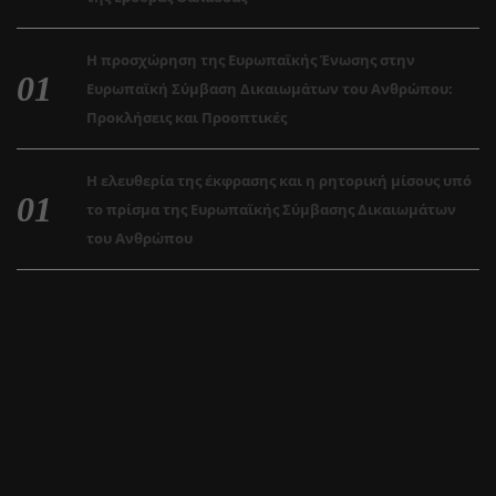
Η προσχώρηση της Ευρωπαϊκής Ένωσης στην
Ευρωπαϊκή Σύμβαση Δικαιωμάτων του Ανθρώπου:
Προκλήσεις και Προοπτικές
Η ελευθερία της έκφρασης και η ρητορική μίσους υπό
το πρίσμα της Ευρωπαϊκής Σύμβασης Δικαιωμάτων
του Ανθρώπου