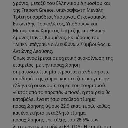
χρόνια, μεταξύ του Ελληνικού Δημοσίου και
της Fraport Greece, υπέγραψαν
τη Μεγάλη
Τρίτη οι αρμόδιοι Υπουργοί, Οικονομικών
Ευκλειδης Τσακαλώτος, Υποδομών και
Μεταφορών Χρήστος Σπίρτζης και Εθνικής
Άμυνας Πάνος Καμμένος. Εκ μέρους το
υ
υπέγραψε ο Διευθύνων Σύμβουλος, κ.
ΤΑΙΠΕΔ
Αντώνης Λεούσης.
Όπως αναφέρεται σε σχετική ανακοίνωση της
εταιρείας, με την παραχώρηση
σηματοδοτείται μία τεράστια επένδυση στις
υποδομές της χώρας και στο ζωτικό για την
ελληνική οικονομία τομέα του τουρισμού.
«
Εκτός από το παραπάνω ποσό, η εταιρεία θα
καταβάλει ένα ετήσιο σταθερό τίμημα
παραχώρησης ύψους 22,9 εκατ. ευρώ, καθώς
και ένα ετήσιο μεταβλητό τίμημα
παραχώρησης της τάξης του 28,5% των
λειτουργικών κερδών (EBITDA). H κυριότητα