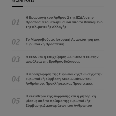
RECENT POSTS
Η Εφαρμογή του Άρθρου 2 της ΕΣΔΑ στην
Προστασία του Πληθυσμού από το Φαινόμενο
της Κλιματικής Αλλαγής
Το Μαυροβούνιο: Ιστορική Ανασκόπηση και
Ευρωπαϊκή Προοπτική
Η EEAS και η Επιχείρηση ASPIDES: Η ΕΕ στην
ασφάλεια της Ερυθράς Θάλασσας
Η προσχώρηση της Ευρωπαϊκής Ένωσης στην
Ευρωπαϊκή Σύμβαση Δικαιωμάτων του
Ανθρώπου: Προκλήσεις και Προοπτικές
Η ελευθερία της έκφρασης και η ρητορική
μίσους υπό το πρίσμα της Ευρωπαϊκής
Σύμβασης Δικαιωμάτων του Ανθρώπου