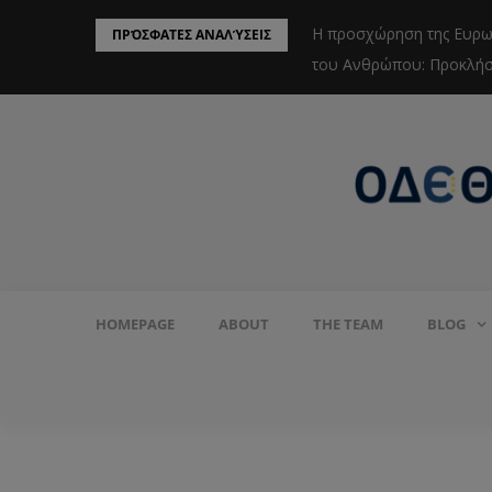
 στην ασφάλεια της Ερυθράς Θάλασσας
Η προσχώρηση της Ευρω
ΠΡΌΣΦΑΤΕΣ ΑΝΑΛΎΣΕΙΣ
του Ανθρώπου: Προκλήσε
HOMEPAGE
ABOUT
THE TEAM
BLOG