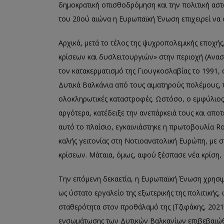
δημοκρατική οπισθοδρόμηση και την πολιτική αστά
του 20ού αιώνα η Ευρωπαϊκή Ένωση επιχειρεί να 
Αρχικά, μετά το τέλος της ψυχροπολεμικής εποχή
κρίσεων και δυσλειτουργιών» στην περιοχή (Αναστ
τον κατακερματισμό της Γιουγκοσλαβίας το 1991,
Δυτικά Βαλκάνια από τους αιματηρούς πολέμους, τι
ολοκληρωτικές καταστροφές. Ωστόσο, ο εμφύλιος
αργότερα, κατέδειξε την ανεπάρκειά τους και απο
αυτό το πλαίσιο, εγκαινιάστηκε η πρωτοβουλία 
καλής γειτονίας στη Νοτιοανατολική Ευρώπη, με 
κρίσεων. Μάταια, όμως, αφού ξέσπασε νέα κρίση,
Την επόμενη δεκαετία, η Ευρωπαϊκή Ένωση χρησι
ως ύστατο εργαλείο της εξωτερικής της πολιτικής, 
σταθερότητα στον προθάλαμό της (Τζιφάκης, 2021)
ενσωμάτωσης των Δυτικών Βαλκανίων επιβεβαιώθ