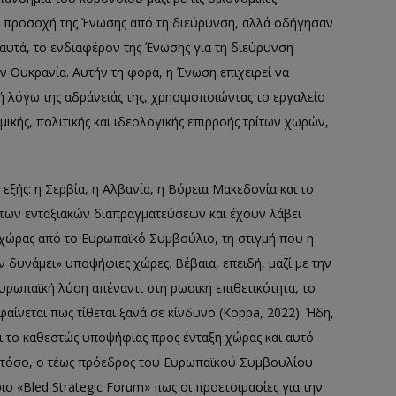
ν προσοχή της Ένωσης από τη διεύρυνση, αλλά οδήγησαν
 αυτά, το ενδιαφέρον της Ένωσης για τη διεύρυνση
ν Ουκρανία. Αυτήν τη φορά, η Ένωση επιχειρεί να
 λόγω της αδράνειάς της, χρησιμοποιώντας το εργαλείο
κής, πολιτικής και ιδεολογικής επιρροής τρίτων χωρών,
εξής: η Σερβία, η Αλβανία, η Βόρεια Μακεδονία και το
των ενταξιακών διαπραγματεύσεων και έχουν λάβει
 χώρας από το Ευρωπαϊκό Συμβούλιο, τη στιγμή που η
 δυνάμει» υποψήφιες χώρες. Βέβαια, επειδή, μαζί με την
υρωπαϊκή λύση απέναντι στη ρωσική επιθετικότητα, το
ίνεται πως τίθεται ξανά σε κίνδυνο (Koppa, 2022). Ήδη,
ει το καθεστώς υποψήφιας προς ένταξη χώρας και αυτό
Ωστόσο, ο τέως πρόεδρος του Ευρωπαϊκού Συμβουλίου
 «Bled Strategic Forum» πως οι προετοιμασίες για την