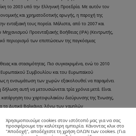
η το 2003 υπό την Ελληνική Προεδρία. Με αυτόν τον
κονομικής και χρηματοδοτικής αρωγής, η παροχή της
ν ενταξιακή τους πορεία. Μάλιστα, από το 2007 και
υ Μηχανισμού Προενταξιακής Βοήθειας (IPA) (Κεντρωτής,
ικό περιορισμό των επιπτώσεων της παγκόσμιας
ειας και στασιμότητας. Πιο συγκεκριμένα, ενώ το 2010
υ Ευρωπαϊκού Συμβουλίου και του Ευρωπαϊκού
πως η ενσωμάτωση των χωρών εξακολουθεί να παραμένει
η δήλωση αυτή να μετουσιώνεται τρία χρόνια μετά. Είναι
α κατάργηση του χαρτοφυλακίου διεύρυνσης της Ένωσης,
για τα Δυτικά Βαλκάνια, λόγω των χαμηλών
ελεσματικότητας που επιδείκνυαν στη διοίκηση.
Χρησιμοποιούμε cookies στον ιστότοπό μας για να σας
χθη το 2015, σύμφωνα με την οποία η Αυστρία (75%), η
προσφέρουμε την καλύτερη εμπειρία. Κάνοντας κλικ στο
"Αποδοχή", αποδέχεστε τη χρήση ΟΛΩΝ των cookies. (Για
λία (67%) ήταν κατά μιας νέας διεύρυνσης