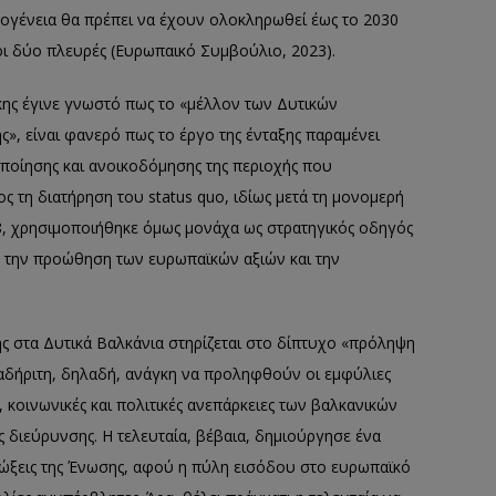
ογένεια θα πρέπει να έχουν ολοκληρωθεί έως το 2030
 οι δύο πλευρές (Ευρωπαικό Συμβούλιο, 2023).
κης έγινε γνωστό πως το «μέλλον των Δυτικών
», είναι φανερό πως το έργο της ένταξης παραμένει
ποίησης και ανοικοδόμησης της περιοχής που
 τη διατήρηση του status quo, ιδίως μετά τη μονομερή
8, χρησιμοποιήθηκε όμως μονάχα ως στρατηγικός οδηγός
ης, την προώθηση των ευρωπαϊκών αξιών και την
ής στα Δυτικά Βαλκάνια στηρίζεται στο δίπτυχο «πρόληψη
αδήριτη, δηλαδή, ανάγκη να προληφθούν οι εμφύλιες
 κοινωνικές και πολιτικές ανεπάρκειες των βαλκανικών
ς διεύρυνσης. Η τελευταία, βέβαια, δημιούργησε ένα
διώξεις της Ένωσης, αφού η πύλη εισόδου στο ευρωπαϊκό