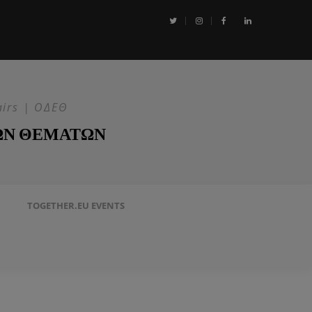
ία της έκφρασης και η ρητορική μίσους υπό το πρίσμα της Ευρωπαϊκ
 Δικαιωμάτων του Ανθρώπου
airs | ΟΔΕΘ
ΩΝ ΘΕΜΑΤΩΝ
TOGETHER.EU EVENTS