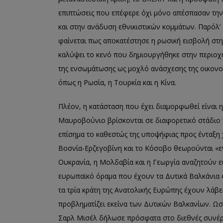
επιπτώσεις που επέφερε όχι μόνο απέσπασαν τη
και στην ανάδυση εθνικιστικών κομμάτων. Παρόλ’
φαίνεται πως αποκατέστησε η ρωσική εισβολή στη
καλύψει το κενό που δημιουργήθηκε στην περιοχή
της ενσωμάτωσης ως μοχλό ανάσχεσης της οικονομι
όπως η Ρωσία, η Τουρκία και η Κίνα.
Πλέον, η κατάσταση που έχει διαμορφωθεί είναι η 
Μαυροβούνιο βρίσκονται σε διαφορετικό στάδιο 
επίσημα το καθεστώς της υποψήφιας προς ένταξη
Βοσνία-Ερζεγοβίνη και το Κόσοβο θεωρούνται «εν
Ουκρανία, η Μολδαβία και η Γεωργία αναζητούν ε
ευρωπαϊκό όραμα που έχουν τα Δυτικά Βαλκάνια φα
τα τρία κράτη της Ανατολικής Ευρώπης έχουν λάβ
προβληματίζει εκείνα των Δυτικών Βαλκανίων. 
Σαρλ Μισέλ δήλωσε πρόσφατα στο διεθνές συνέριο