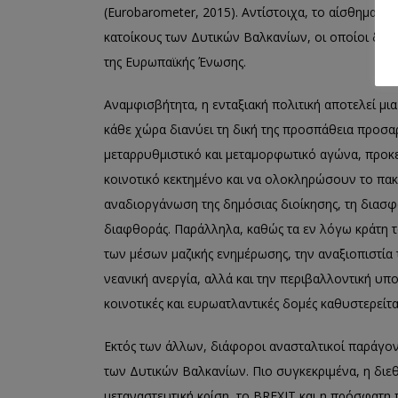
(Eurobarometer, 2015). Αντίστοιχα, το αίσθημα τη
κατοίκους των Δυτικών Βαλκανίων, οι οποίοι δεν
της Ευρωπαϊκής Ένωσης.
Αναμφισβήτητα, η ενταξιακή πολιτική αποτελεί μι
κάθε χώρα διανύει τη δική της προσπάθεια προσαρ
μεταρρυθμιστικό και μεταμορφωτικό αγώνα, προκ
κοινοτικό κεκτημένο και να ολοκληρώσουν το πακ
αναδιοργάνωση της δημόσιας διοίκησης, τη διασφ
διαφθοράς. Παράλληλα, καθώς τα εν λόγω κράτη τα
των μέσων μαζικής ενημέρωσης, την αναξιοπιστία 
νεανική ανεργία, αλλά και την περιβαλλοντική υπ
κοινοτικές και ευρωατλαντικές δομές καθυστερείτα
Εκτός των άλλων, διάφοροι ανασταλτικοί παράγο
των Δυτικών Βαλκανίων. Πιο συγκεκριμένα, η διεθ
μεταναστευτική κρίση, το BREXIΤ και η πρόσφατη 