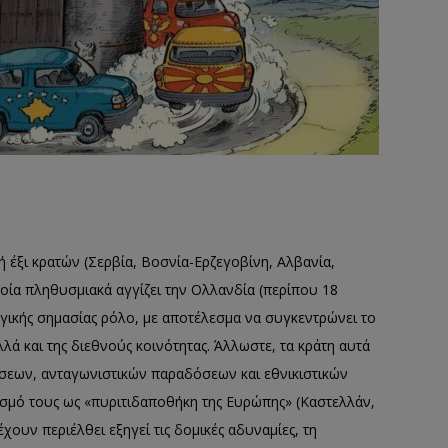
ή έξι κρατών (Σερβία, Βοσνία-Ερζεγοβίνη, Αλβανία,
ία πληθυσμιακά αγγίζει την Ολλανδία (περίπου 18
τηγικής σημασίας ρόλο, με αποτέλεσμα να συγκεντρώνει το
ά και της διεθνούς κοινότητας. Άλλωστε, τα κράτη αυτά
ίσεων, ανταγωνιστικών παραδόσεων και εθνικιστικών
ισμό τους ως «πυριτιδαποθήκη της Ευρώπης» (Καστελλάν,
χουν περιέλθει εξηγεί τις δομικές αδυναμίες, τη