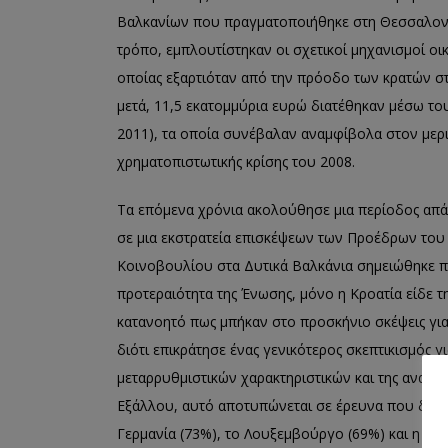
Βαλκανίων που πραγματοποιήθηκε στη Θεσσαλονίκ
τρόπο, εμπλουτίστηκαν οι σχετικοί μηχανισμοί οι
οποίας εξαρτιόταν από την πρόοδο των κρατών στη
μετά, 11,5 εκατομμύρια ευρώ διατέθηκαν μέσω το
2011), τα οποία συνέβαλαν αναμφίβολα στον μερ
χρηματοπιστωτικής κρίσης του 2008.
Τα επόμενα χρόνια ακολούθησε μια περίοδος απάθ
σε μια εκστρατεία επισκέψεων των Προέδρων το
Κοινοβουλίου στα Δυτικά Βαλκάνια σημειώθηκε 
προτεραιότητα της Ένωσης, μόνο η Κροατία είδε τ
κατανοητό πως μπήκαν στο προσκήνιο σκέψεις γι
διότι επικράτησε ένας γενικότερος σκεπτικισμός 
μεταρρυθμιστικών χαρακτηριστικών και της αναποτ
Εξάλλου, αυτό αποτυπώνεται σε έρευνα που διεξή
Γερμανία (73%), το Λουξεμβούργο (69%) και η Γαλ