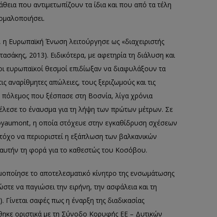
θεια που αντιμετωπίζουν τα ίδια και που από τα τέλη
ομαλοποιήσει.
ς, η Ευρωπαϊκή Ένωση λειτούργησε ως «διαχειριστής
ασάκης, 2013). Ειδικότερα, με αφετηρία τη διάλυση και
 οι ευρωπαϊκοί θεσμοί επιδίωξαν να διαφυλάξουν τα
ς αναρίθμητες απώλειες, τους ξεριζωμούς και τις
 πόλεμος που ξέσπασε στη Βοσνία, λίγα χρόνια
τέλεσε το έναυσμα για τη λήψη των πρώτων μέτρων. Σε
Royaumont, η οποία στόχευε στην εγκαθίδρυση σχέσεων
στόχο να περιοριστεί η εξάπλωση των βαλκανικών
 αυτήν τη φορά για το καθεστώς του Κοσόβου.
μοποίησε το αποτελεσματικό κίνητρο της ενσωμάτωσης
ώστε να παγιώσει την ειρήνη, την ασφάλεια και τη
. Γίνεται σαφές πως η έναρξη της διαδικασίας
ηκε οριστικά με τη Σύνοδο Κορυφής ΕΕ – Δυτικών