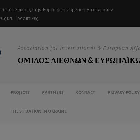
παϊκής Ένωσης στην Ευρωπαϊκή Σύμβαση Δικαιωμάτων
Η ελευθερ
ις και Προοπτικές
Σύμβασης
Association for International & European Aff
ΟΜΙΛΟΣ ΔΙΕΘΝΩΝ & ΕΥΡΩΠΑΪΚ
PROJECTS
PARTNERS
CONTACT
PRIVACY POLICY
THE SITUATION IN UKRAINE