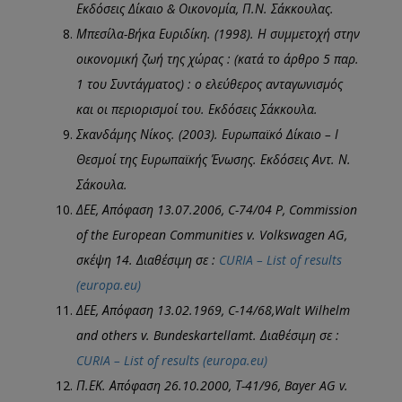
Εκδόσεις Δίκαιο & Οικονομία, Π.Ν. Σάκκουλας.
Μπεσίλα-Βήκα Ευριδίκη. (1998). Η συμμετοχή στην
οικονομική ζωή της χώρας : (κατά το άρθρο 5 παρ.
1 του Συντάγματος) : ο ελεύθερος ανταγωνισμός
και οι περιορισμοί του. Εκδόσεις Σάκκουλα.
Σκανδάμης Νίκος. (2003). Ευρωπαϊκό Δίκαιο – Ι
Θεσμοί της Ευρωπαϊκής Ένωσης. Εκδόσεις Αντ. Ν.
Σάκουλα.
ΔΕΕ
,
Απόφαση
13.07.2006, C-74/04 P, Commission
of the European Communities v. Volkswagen AG,
σκέψη
14.
Διαθέσιμη
σε
:
CURIA – List of results
(europa.eu)
ΔΕΕ
,
Απόφαση
13.02.1969, C-14/68,Walt Wilhelm
and others v. Bundeskartellamt.
Διαθέσιμη
σε
:
CURIA – List of results (europa.eu)
Π
.
ΕΚ
.
Απόφαση
26.10.2000,
Τ
-41/96, Bayer AG v.