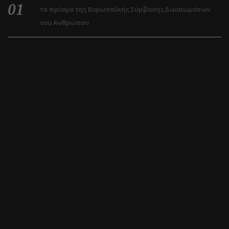
το πρίσμα της Ευρωπαϊκής Σύμβασης Δικαιωμάτων
του Ανθρώπου