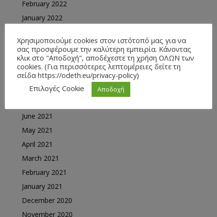
February 2022
January 2022
December 2021
Χρησιμοποιούμε cookies στον ιστότοπό μας για να
November 2021
σας προσφέρουμε την καλύτερη εμπειρία. Κάνοντας
κλικ στο "Αποδοχή", αποδέχεστε τη χρήση ΟΛΩΝ των
October 2021
cookies. (Για περισσότερες λεπτομέρειες δείτε τη
September 2021
σείδα https://odeth.eu/privacy-policy)
August 2021
Επιλογές Cookie
Αποδοχή
July 2021
June 2021
May 2021
April 2021
March 2021
February 2021
January 2021
December 2020
November 2020