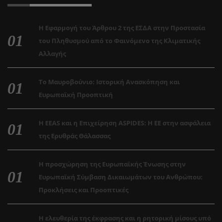
Η Εφαρμογή του Άρθρου 2 της ΕΣΔΑ στην Προστασία
του Πληθυσμού από το Φαινόμενο της Κλιματικής
Αλλαγής
Το Μαυροβούνιο: Ιστορική Ανασκόπηση και
Ευρωπαϊκή Προοπτική
Η EEAS και η Επιχείρηση ASPIDES: Η ΕΕ στην ασφάλεια
της Ερυθράς Θάλασσας
Η προσχώρηση της Ευρωπαϊκής Ένωσης στην
Ευρωπαϊκή Σύμβαση Δικαιωμάτων του Ανθρώπου:
Προκλήσεις και Προοπτικές
Η ελευθερία της έκφρασης και η ρητορική μίσους υπό