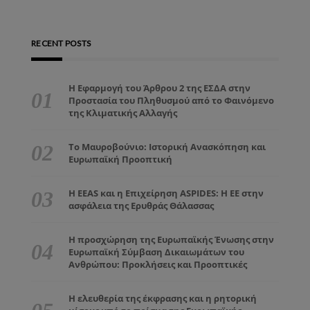
RECENT POSTS
Η Εφαρμογή του Άρθρου 2 της ΕΣΔΑ στην
Προστασία του Πληθυσμού από το Φαινόμενο
της Κλιματικής Αλλαγής
Το Μαυροβούνιο: Ιστορική Ανασκόπηση και
Ευρωπαϊκή Προοπτική
Η EEAS και η Επιχείρηση ASPIDES: Η ΕΕ στην
ασφάλεια της Ερυθράς Θάλασσας
Η προσχώρηση της Ευρωπαϊκής Ένωσης στην
Ευρωπαϊκή Σύμβαση Δικαιωμάτων του
Ανθρώπου: Προκλήσεις και Προοπτικές
Η ελευθερία της έκφρασης και η ρητορική