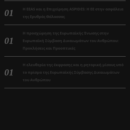
Η EEAS και η Επιχείρηση ASPIDES: Η ΕΕ στην ασφάλεια
της Ερυθράς Θάλασσας
Η προσχώρηση της Ευρωπαϊκής Ένωσης στην
Ευρωπαϊκή Σύμβαση Δικαιωμάτων του Ανθρώπου:
Προκλήσεις και Προοπτικές
Η ελευθερία της έκφρασης και η ρητορική μίσους υπό
το πρίσμα της Ευρωπαϊκής Σύμβασης Δικαιωμάτων
του Ανθρώπου