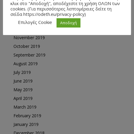
March 2020
κλικ στο "Αποδοχή", αποδέχεστε τη χρήση ΟΛΩΝ των
cookies. (Για περισσότερες λεπτομέρειες δείτε τη
February 2020
σείδα https://odeth.eu/privacy-policy)
January 2020
Επιλογές Cookie
Αποδοχή
December 2019
November 2019
October 2019
September 2019
August 2019
July 2019
June 2019
May 2019
April 2019
March 2019
February 2019
January 2019
December 2018