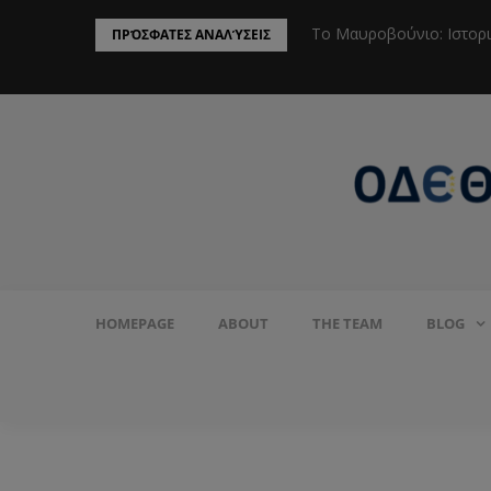
ην Προστασία του Πληθυσμού από το
Το Μαυροβούνιο: Ιστορ
ΠΡΌΣΦΑΤΕΣ ΑΝΑΛΎΣΕΙΣ
HOMEPAGE
ABOUT
THE TEAM
BLOG