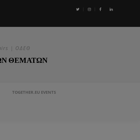
αι η Επιχείρηση ASPIDES: Η ΕΕ στην ασφάλεια της Ερυθράς Θάλασσα
airs | ΟΔΕΘ
ΩΝ ΘΕΜΑΤΩΝ
TOGETHER.EU EVENTS