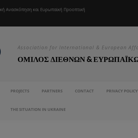
ική Ανασκόπηση και Ευρωπαϊκή Προοπτική
Η EEAS κ
Association for International & European Aff
ΟΜΙΛΟΣ ΔΙΕΘΝΩΝ & ΕΥΡΩΠΑΪΚ
PROJECTS
PARTNERS
CONTACT
PRIVACY POLICY
THE SITUATION IN UKRAINE