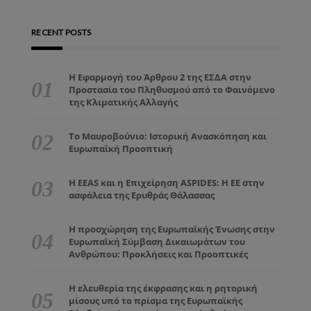
RECENT POSTS
Η Εφαρμογή του Άρθρου 2 της ΕΣΔΑ στην
Προστασία του Πληθυσμού από το Φαινόμενο
της Κλιματικής Αλλαγής
Το Μαυροβούνιο: Ιστορική Ανασκόπηση και
Ευρωπαϊκή Προοπτική
Η EEAS και η Επιχείρηση ASPIDES: Η ΕΕ στην
ασφάλεια της Ερυθράς Θάλασσας
Η προσχώρηση της Ευρωπαϊκής Ένωσης στην
Ευρωπαϊκή Σύμβαση Δικαιωμάτων του
Ανθρώπου: Προκλήσεις και Προοπτικές
Η ελευθερία της έκφρασης και η ρητορική
μίσους υπό το πρίσμα της Ευρωπαϊκής