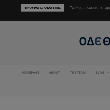
ην Προστασία του Πληθυσμού από το
Το Μαυροβούνιο: Ιστορ
ΠΡΌΣΦΑΤΕΣ ΑΝΑΛΎΣΕΙΣ
HOMEPAGE
ABOUT
THE TEAM
BLOG