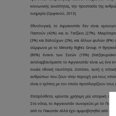
κοινωνικής ανισότητας, την προστασία της ανθρώ
ευημερία (Ορφανού, 2013).
Εθνολογικά, το Αφγανιστάν δεν είναι ομοιογεν
Παστούν (42%) και οι Τατζίκοι (27%). Μικρότε
(3%) και Βαλούχων (2%), και άλλων φυλών (8%) 
σύμφωνα με το Minority Rights Group. Η θρησκε
(80%) έναντι των Σιιτών (19%) (Χατζηκυριά
αντιλαμβανόμαστε το Αφγανιστάν είναι ως ένα ε
ενιαία εθνική ταυτότητα. Ωστόσο, αυτή η οπτική
ανθρώπων που ζουν στην περιοχή για τους οποίο
είναι ο τρόπος με τον οποίο προσδιορίζουν τους ε
Επιπρόσθετα, κρίνεται χρήσιμη μία ιστορική αν
Στα νότια, το Αφγανιστάν συνορεύει με το Πακιστ
από το Πακιστάν αλλά έχει αμφισβητηθεί από κάθε