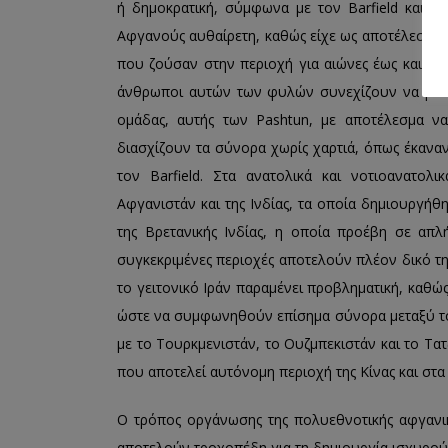
ή δημοκρατική, σύμφωνα με τον Barfield και το
Αφγανούς αυθαίρετη, καθώς είχε ως αποτέλεσμα
που ζούσαν στην περιοχή για αιώνες έως και χιλι
άνθρωποι αυτών των φυλών συνεχίζουν να βλέπο
ομάδας, αυτής των Pashtun, με αποτέλεσμα ν
διασχίζουν τα σύνορα χωρίς χαρτιά, όπως έκανα
τον Barfield. Στα ανατολικά και νοτιοανατο
Αφγανιστάν και της Ινδίας, τα οποία δημιουργή
της Βρετανικής Ινδίας, η οποία προέβη σε απ
συγκεκριμένες περιοχές αποτελούν πλέον δικό τ
το γειτονικό Ιράν παραμένει προβληματική, καθώς
ώστε να συμφωνηθούν επίσημα σύνορα μεταξύ του
με το Τουρκμενιστάν, το Ουζμπεκιστάν και το Τατζ
που αποτελεί αυτόνομη περιοχή της Κίνας και στα 
Ο τρόπος οργάνωσης της πολυεθνοτικής αφγανικ
αποτελούν τροχοπέδη για τη δημιουργία ισχυρού 