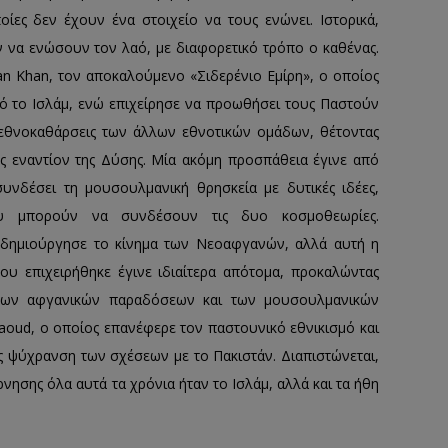
οίες δεν έχουν ένα στοιχείο να τους ενώνει. Ιστορικά,
 να ενώσουν τον λαό, με διαφορετικό τρόπο ο καθένας.
n Khan, τον αποκαλούμενο «Σιδερένιο Εμίρη», ο οποίος
ό το Ισλάμ, ενώ επιχείρησε να προωθήσει τους Παστούν
 εθνοκαθάρσεις των άλλων εθνοτικών ομάδων, θέτοντας
ης εναντίον της Δύσης. Μία ακόμη προσπάθεια έγινε από
νδέσει τη μουσουλμανική θρησκεία με δυτικές ιδέες,
ου μπορούν να συνδέσουν τις δυο κοσμοθεωρίες.
 δημιούργησε το κίνημα των Νεοαφγανών, αλλά αυτή η
υ επιχειρήθηκε έγινε ιδιαίτερα απότομα, προκαλώντας
 των αφγανικών παραδόσεων και των μουσουλμανικών
aoud, ο οποίος επανέφερε τον παστουνικό εθνικισμό και
 ψύχρανση των σχέσεων με το Πακιστάν. Διαπιστώνεται,
ρνησης όλα αυτά τα χρόνια ήταν το Ισλάμ, αλλά και τα ήθη