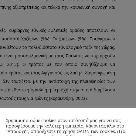
πινης αξιοπρέπειας και τελικά την κοινωνική συνοχή και
ές. Κυρίαρχες εθνικές-φυλετικές ομάδες αποτελούν οι
ρα ποσοστά Χαζάρων (9%), Ουζμπέκων (9%), Τουρκμένων
συνθέτουν το πολυδιάστατο εθνολογικό παζλ της χώρας,
ία είναι μουσουλμανική με τους Σουνίτες να κυριαρχούν
κου, 2015). Ο τρόπος με τον οποίο συνηθίζουμε να
νιαίο κράτος και τους Αφγανούς ως λαό με διαμορφωμένη
 δεν ταυτίζεται με την αντίστοιχη της πλειοψηφίας των
υς η εθνοτική ομάδα ή η περιοχή στην οποία διαμένουν
αυτούς τους για αιώνες (Καρακινάρη, 2023).
αδρομή για τη δημιουργία των συνόρων του Αφγανιστάν.
Χρησιμοποιούμε cookies στον ιστότοπό μας για να σας
άν, με την λεγόμενη Durand Line, η οποία αναγνωρίζεται
προσφέρουμε την καλύτερη εμπειρία. Κάνοντας κλικ στο
 Αφγανική κυβέρνηση, είτε ήταν βασιλική, κομμουνιστική
"Αποδοχή", αποδέχεστε τη χρήση ΟΛΩΝ των cookies. (Για