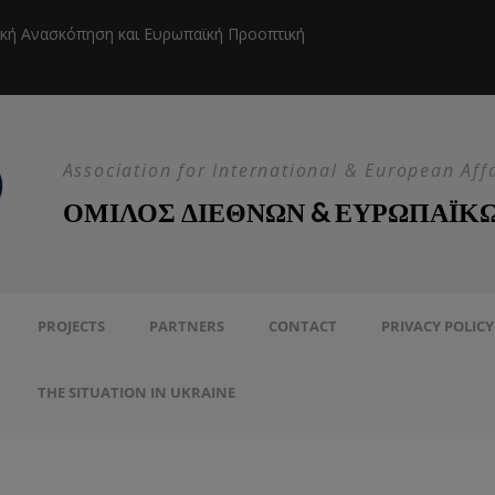
ική Ανασκόπηση και Ευρωπαϊκή Προοπτική
Η EEAS κ
Association for International & European Aff
ΟΜΙΛΟΣ ΔΙΕΘΝΩΝ & ΕΥΡΩΠΑΪΚ
PROJECTS
PARTNERS
CONTACT
PRIVACY POLICY
THE SITUATION IN UKRAINE