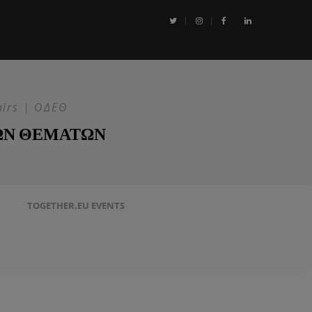
αι η Επιχείρηση ASPIDES: Η ΕΕ στην ασφάλεια της Ερυθράς Θάλασσα
airs | ΟΔΕΘ
ΩΝ ΘΕΜΑΤΩΝ
TOGETHER.EU EVENTS