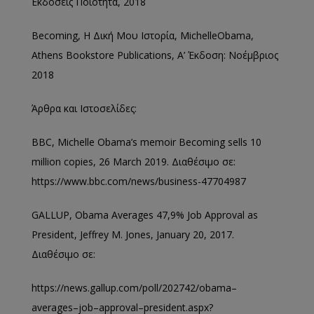
Εκδόσεις Ποιότητα, 2018
Becoming
,
Η
Δική
Μου
Ιστορία
,
Michelle
Obama
,
Athens
Bookstore
Publications
,
Α
’
Έκδοση
:
Νοέμβριος
2018
Άρθρα
και
Ιστοσελίδες
:
BBC, Michelle Obama’s memoir Becoming sells 10
million copies, 26 March 2019.
Διαθέσιμο σε:
https
://
www
.
bbc
.
com
/
news
/
business
-47704987
GALLUP,
Obama Averages 47,9% Job Approval as
President, Jeffrey M. Jones, January 20, 2017.
Διαθέσιμο σε
:
https
://
news
.
gallup
.
com
/
poll
/202742/
obama
–
averages
–
job
–
approval
–
president
.
aspx
?