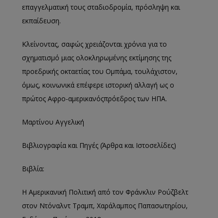
επαγγελματική τους σταδιοδρομία, πρόσληψη και
εκπαίδευση
.
Κλείνοντας, σαφώς χρειάζονται χρόνια για το
σχηματισμό μιας ολοκληρωμένης εκτίμησης της
προεδρικής οκταετίας
του Ομπάμα, τουλάχιστον,
όμως,
κοινωνικά επέφερε ιστορική αλλαγή ως ο
πρώτος
Αφρο-αμερικανός
πρόεδρος των ΗΠΑ.
Μαρτίνου Αγγελική
Βιβλιογραφία
και Πηγές (Άρθρα και Ιστοσελίδες)
Βιβλία
:
Η Αμερικανική Πολιτική από τον Φράνκλιν Ρούζβελτ
στον Ντόναλντ Τραμπ,
Χ
αράλαμπος Παπασωτηρίου
,