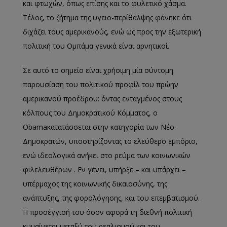
και φτωχών
, όπως επίσης και το φυλετικό χάσμα.
Τέλος, το ζήτημα της υγειο-περίθαλψης φάνηκε ότι
διχάζει τους αμερικανούς, ενώ ως προς την εξωτερική
πολιτική του Ομπάμα γενικά είναι αρνητικοί.
Σε αυτό το σημείο
είναι χρήσιμη μία σύντομη
παρουσίαση του πολιτικού προφίλ του πρώην
αμερικανού προέδρου: όντας ενταγμένος στους
κόλπους του Δημοκρατικού Κόμματος, ο
Obama
κατατάσσεται στ
ην κατηγορία των Νέο-
Δημοκρατών
,
υποστηρίζοντας το ελεύθερο εμπόριο,
ενώ ιδεολογικά ανήκει στο ρεύμα των κοινωνικών
φιλελευθέρων . Εν γένει, υπήρξε – και υπάρχει –
υπέρμαχος της κοινωνικής δικαιοσύνης,
της
ανάπτυξης,
της φορολόγησης, και του επεμβατισμού.
Η προσέγγισή του όσον αφορά τη διεθνή πολιτική
κυμαίνεται μεταξύ του ρεαλισμού και του