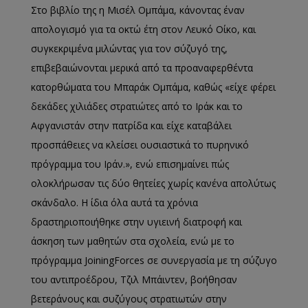
Στο βιβλίο της η Μισέλ Ομπάμα, κάνοντας έναν
απολογισμό για τα οκτώ έτη στον Λευκό Οίκο, και
συγκεκριμένα μιλώντας για τον σύζυγό της,
επιβεβαιώνονται
μερικά από τα προαναφερθέντα
κατορθώματα του
Μπαράκ Ομπάμα, καθώς «είχε φέρει
δεκάδες χιλιάδες στρατιώτες από το Ιράκ και το
Αφγανιστάν
στην πατρίδα και είχε καταβάλει
προσπάθειες να κλείσει ουσιαστικά το πυρηνικό
πρόγραμμα του Ιράν.», ενώ επισημαίνει πώς
ολοκλήρωσαν τις δύο θητείες χωρίς κανένα απολύτως
σκάνδαλο. Η ίδια όλα αυτά τα χρόνια
δραστηριοποιήθηκε στην υγιεινή διατροφή και
άσκηση των μαθητών στα σχολεία, ενώ με το
πρόγραμμα
Joining
Forces
σε συνεργασ
ία με τη σύζυγο
του
αντιπροέδρου
, Τζιλ Μπάιντεν, βοήθησαν
βετεράνους και συζύγους στρατιωτών στην