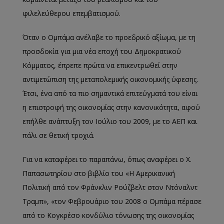
φιλελεύθερου επεμβατισμού.
Όταν ο Ομπάμα ανέλαβε το προεδρικό αξίωμα, μ
ε τη
προσδοκία για μια νέα εποχή του Δημοκρατικού
Κόμματος, έπρεπε πρώτα να επικεντρωθεί στην
αντιμετώπιση της μεταπολεμικής οικονομικής ύφεσης.
Έτσι, ένα από τα πιο σημαντικά επιτεύγματά του είναι
η επιστροφή
της οικονομίας
στην κανονικότητα, αφού
επήλθε ανάπτυξη τον Ιούλιο του 2009,
με το ΑΕΠ και
πάλι σε θετική τροχιά.
Για
να καταφέρει το παραπάνω, όπως αναφέρει ο Χ.
Παπασωτηρίου στο βιβλίο του «Η Αμερικανική
Πολιτική από τον Φράνκλιν Ρούζβελτ στον Ντόναλντ
Τρ
αμπ»,
«τον Φεβρουάριο του 2008 ο Ομπάμα πέρασε
από το Κογκρέσο κονδύλιο τόνωσης της οικονομίας