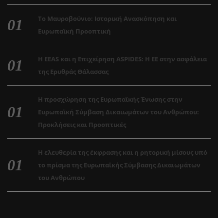
Το Μαυροβούνιο: Ιστορική Ανασκόπηση και
Ευρωπαϊκή Προοπτική
Η EEAS και η Επιχείρηση ASPIDES: Η ΕΕ στην ασφάλεια
της Ερυθράς Θάλασσας
Η προσχώρηση της Ευρωπαϊκής Ένωσης στην
Ευρωπαϊκή Σύμβαση Δικαιωμάτων του Ανθρώπου:
Προκλήσεις και Προοπτικές
Η ελευθερία της έκφρασης και η ρητορική μίσους υπό
το πρίσμα της Ευρωπαϊκής Σύμβασης Δικαιωμάτων
του Ανθρώπου