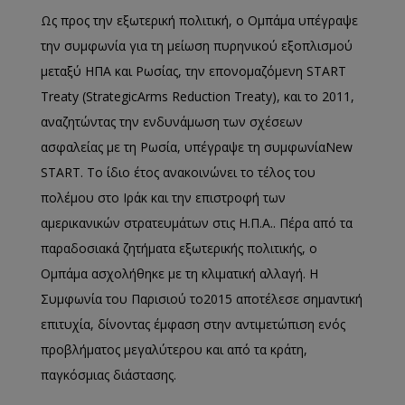
Ως προς την εξωτερική πολιτική,
ο Ομπάμα υπέγραψε
την συμφωνία
για τη μείωση
πυρηνικού εξοπλισμού
μεταξύ ΗΠΑ και Ρωσίας, την επονομαζόμενη
START
Treaty
(
Strategic
Arms
Reduction
Treaty
), και το 2011,
αναζητώντας την ενδυνάμωση των σχέσεων
ασφαλείας με τη Ρωσία,
υπέγραψε
τη
συμφωνία
New
START
.
Το ίδιο έτος ανακοινώνει το τέλος του
πολέμου στο Ιράκ και την επιστροφή των
αμερικανικών στρατευμάτων
στις Η.Π.Α.
.
Π
έρα από τα
παραδοσιακά ζητήματα
εξωτερικής πολιτικής
, ο
Ομπάμα ασχολήθηκε με τη κλιματική αλλαγή. Η
Συμφωνία του Παρισιού
το
2015 αποτέλεσε σημαντική
επιτυχία, δίνοντας έμφαση στην αντιμετώπιση ενός
προβλήματος μεγαλύτερου και από τα κράτη,
παγκόσμιας διάστασης.