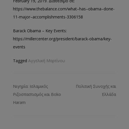
February 19, 2019.
Διαθέσιμο σε:
https
://
www
.
thebalance
.
com
/
what
–
has
–
obama
–
done
-
11-
major
–
accomplishments
-3306158
Barack Obama – Key Events
:
https://millercenter.org/president/barack-obama/key-
events
Tagged
Αγγελική Μαρτίνου
Νιγηρία: Ισλαμικός
Πολιτική Συνοχής και
Ριζοσπαστισμός και Boko
Ελλάδα
Haram