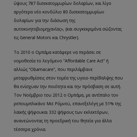
ύψους 787 δισεκατομμυρίων δολαρίων, και λίγο
αργότερα νέο κονδύλιο 80 δισεκατομμυρίων
δολαρίων για την διάσωση της
αυτοκινητοβιομηχανίας»,
(και συγκεκριμένα σώζοντας
τις
General
Motors
και
Chrystler
).
Το 2010 ο Ομπάμα κατάφερε να περάσει σε
νομοθεσία το λεγόμενο
“
Affordable
Care
Act
”
ή
αλλιώς
“
Obamacare
”
, που περιλάμβανε
μεταρρυθμίσεις στον τομέα της υγειο-περίθαλψης που
θα ενίσχυαν την ποιότητα και την πρόσβαση σε αυτή
.
Τον Νοέμβριο του 2012 ο Ομπάμα, με αντίπαλο τον
ρεπουμπλικάνο Μιτ Ρόμνεϋ, επανεξελέγ
η με 51% της
λαϊκής ψήφου
και 332 ψήφους των εκλεκτόρων
,
ανανεώνοντας τη προεδρική του θητεία για άλλα
τέσσερα χρόνια.