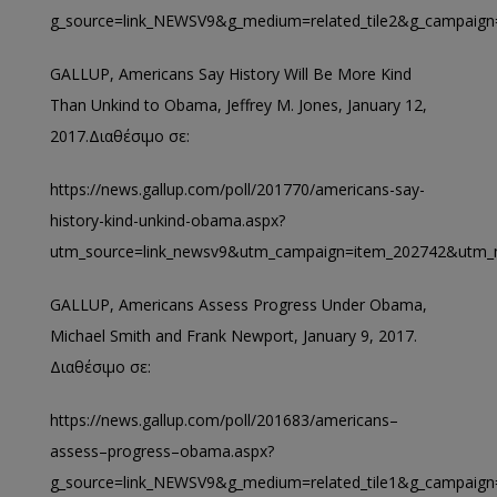
g
_
source
=
link
_
NEWSV
9&
g
_
medium
=
related
_
tile
2&
g
_
campaign
GALLUP, Americans Say History Will Be More Kind
Than Unkind to Obama, Jeffrey M. Jones, January 12,
2017.
Διαθέσιμο
σε
:
https://news.gallup.com/poll/201770/americans-say-
history-kind-unkind-obama.aspx?
utm_source=link_newsv9&utm_campaign=item_202742&utm
GALLUP, Americans Assess Progress Under Obama,
Michael Smith and Frank Newport, January 9, 2017.
Διαθέσιμο σε
:
https
://
news
.
gallup
.
com
/
poll
/201683/
americans
–
assess
–
progress
–
obama
.
aspx
?
g
_
source
=
link
_
NEWSV
9&
g
_
medium
=
related
_
tile
1&
g
_
campaign