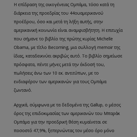
Η επίδραση της οικογένειας Ομπάμα, τόσο κατά τη
διάρκεια της προεδρίας του 44
ου
αμερικανού
προέδρου, όσο και μετά τη λήξη αυτής, στην
αμερικανι
κή κοινωνία είναι αναμφισβήτητη
. Η
επιτυχία
που σήμανε το βιβλίο της πρώτης κυρίας
Michelle
Obama
, με τίτλο
Becoming
, μια συλλογ
ή
memoir
της
ίδιας,
καταδεικν
ύει ακριβώς αυτό.
Το βιβλίο σημείωσε
πρόσφατα, πέντε μήνες μετά την έκδοσή του,
πωλήσεις άνω των 10 εκ. αντιτύπων, με το
ενδιαφέρον των αμερικανών για τους Ομπάμα
ζωντανό.
Αρχικά, σύμφωνα με τα δεδομένα της
Gallup
, ο μ
έσος
όρος της επιδοκιμασίας των αμερικανών του Μπαράκ
Ομπάμα για την προεδρική θέση κυμαίνεται σε
ποσοστό 47,9%, ξεπερνώντας τον μέσο όρο μόνο