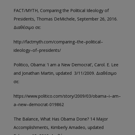
FACT/MYTH, Comparing the Political Ideology of
Presidents, Thomas
DeMichele
, September 26, 2016.
Διαθέσιμο σε:
http
://
factmyth
.
com
/
comparing
–
the
–
political
–
ideology
–
of
–
presidents
/
Politico, Obama: ‘I am a New Democrat’, Carol. E. Lee
and Jonathan Martin,
updated 3
/11/2009.
Διαθέσιμο
σε
:
https
://
www
.
politico
.
com
/
story
/2009/03/
obama
–
i
–
am
–
a
–
new
–
democrat
-019862
The Balance, What Has Obama Done? 14 Major
Accomplishments, Kimberly Amadeo, updated