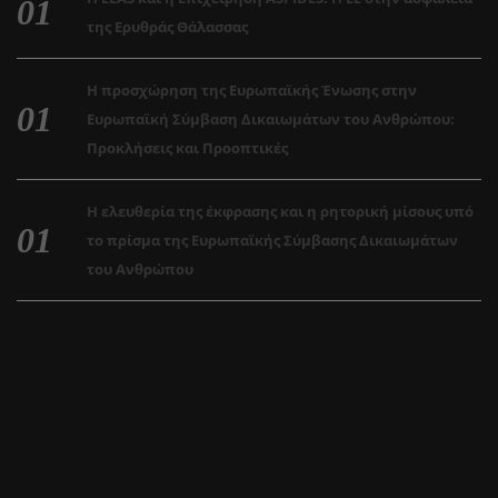
της Ερυθράς Θάλασσας
Η προσχώρηση της Ευρωπαϊκής Ένωσης στην
Ευρωπαϊκή Σύμβαση Δικαιωμάτων του Ανθρώπου:
Προκλήσεις και Προοπτικές
Η ελευθερία της έκφρασης και η ρητορική μίσους υπό
το πρίσμα της Ευρωπαϊκής Σύμβασης Δικαιωμάτων
του Ανθρώπου