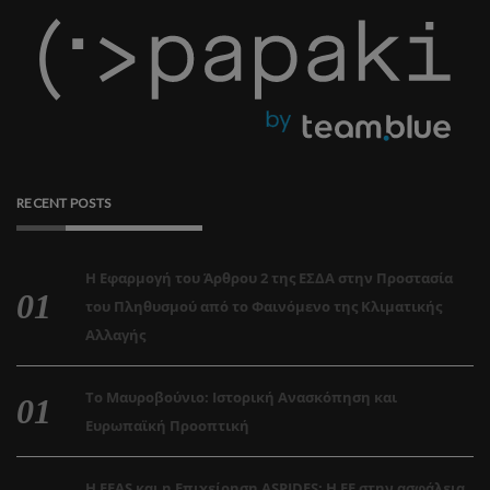
RECENT POSTS
Η Εφαρμογή του Άρθρου 2 της ΕΣΔΑ στην Προστασία
του Πληθυσμού από το Φαινόμενο της Κλιματικής
Αλλαγής
Το Μαυροβούνιο: Ιστορική Ανασκόπηση και
Ευρωπαϊκή Προοπτική
Η EEAS και η Επιχείρηση ASPIDES: Η ΕΕ στην ασφάλεια