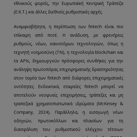
εθνικούς φορείς, την Ευρωπαϊκή Κεντρική Τράπεζα
(Ε.Κ.Τ.) και άλλες διεθνείς ρυθμιστικές αρχές.
Αναμφισβήτητα, η περίπτωση των fintech είναι πιο
επίκαιρη από ποτέ. Η ανάδυση, με φρενήρεις
ρυθμούς, νέων, καινοτόμων τεχνολογιών, όπως η
τεχνητή νοημοσύνη (ΤΝ), η τεχνολογία blockchain και
τα APIs, δημιουργούν πρόσφορες συνθήκες για την
ανάληψη πρωτοπόρας επιχειρηματικής δραστηριότητας
στον τομέα των fintech από διάφορες επιχειρηματικές
οντότητες. Ενδεικτικά, εταιρείες fintech μπορεί να
αποτελούν νεοφυείς επιχειρήσεις, τράπεζες και μη
τραπεζικά χρηματοπιστωτικά ιδρύματα (McKinsey &
Company, 2024). Παράλληλα, η εισαγωγή νέων
οδηγιών, πρωτοκόλλων και πλαισίων για τη
διασφάλιση του ρυθμιστικού ελέγχου τέτοιων