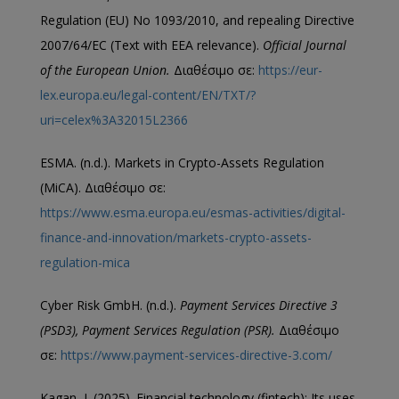
Regulation (EU) No 1093/2010, and repealing Directive
2007/64/EC (Text with EEA relevance).
Official Journal
of the European Union.
Διαθέσιμο σε:
https://eur-
lex.europa.eu/legal-content/EN/TXT/?
uri=celex%3A32015L2366
ESMA. (n.d.). Markets in Crypto-Assets Regulation
(MiCA). Διαθέσιμο σε:
https://www.esma.europa.eu/esmas-activities/digital-
finance-and-innovation/markets-crypto-assets-
regulation-mica
Cyber Risk GmbH. (n.d.).
Payment Services Directive 3
(PSD3), Payment Services Regulation (PSR).
Διαθέσιμο
σε:
https://www.payment-services-directive-3.com/
Kagan, J. (2025). Financial technology (fintech): Its uses