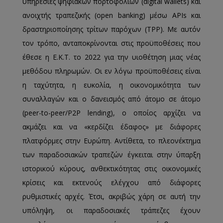
υπηρεσίες ψηφιακών πορτοφολιών (digital wallets) και
ανοιχτής τραπεζικής (open banking) μέσω APIs και
δραστηριοποίησης τρίτων παρόχων (TPP). Με αυτόν
τον τρόπο, ανταποκρίνονται στις προϋποθέσεις που
έθεσε η Ε.Κ.Τ. το 2022 για την υιοθέτηση μιας νέας
μεθόδου πληρωμών. Οι εν λόγω προϋποθέσεις είναι
η ταχύτητα, η ευκολία, η οικονομικότητα των
συναλλαγών και ο δανεισμός από άτομο σε άτομο
(peer-to-peer/P2P lending), ο οποίος αρχίζει να
ακμάζει και να «κερδίζει έδαφος» με διάφορες
πλατφόρμες στην Ευρώπη. Αντίθετα, το πλεονέκτημα
των παραδοσιακών τραπεζών έγκειται στην ύπαρξη
ιστορικού κύρους, ανθεκτικότητας στις οικονομικές
κρίσεις και εκτενούς ελέγχου από διάφορες
ρυθμιστικές αρχές. Έτσι, ακριβώς χάρη σε αυτή την
υπόληψη, οι παραδοσιακές τράπεζες έχουν