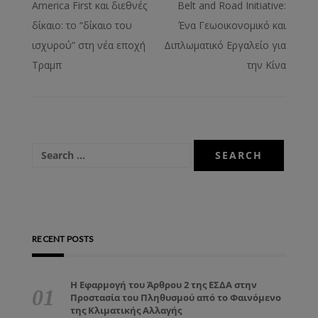
America First και διεθνές
Belt and Road Initiative:
δίκαιο: το “δίκαιο του
Ένα Γεωοικονομικό και
ισχυρού” στη νέα εποχή
Διπλωματικό Εργαλείο για
Τραμπ
την Κίνα
RECENT POSTS
Η Εφαρμογή του Άρθρου 2 της ΕΣΔΑ στην
Προστασία του Πληθυσμού από το Φαινόμενο
της Κλιματικής Αλλαγής