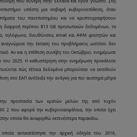
ποδομή που συνέβη στην Ελλάδα και έγινε γνωστό. Στις
νεπιστήμιο υπέστη μια σοβαρή κυβερνοεπίθεση, όταν
τήματα του πανεπιστημίου και να κρυπτογραφήσουν
 τη διαρροή περίπου 813 GB προσωπικών δεδομένων, τα
, τηλέφωνα, διευθύνσεις email και ΑΦΜ φοιτητών και
ο αναγνώρισε την έκταση του προβλήματος ωστόσο δεν
ατικό. Αν και η επίθεση συνέβη τον Οκτώβριο, ενημέρωσε
τιο του 2025. Η καθυστέρηση στην ενημέρωση προκάλεσε
ωτιούνται πώς τέτοια δεδομένα μπορούσαν να εκτεθούν
εση στο ΕΑΠ ανέδειξε την ανάγκη για πιο αυστηρά μέτρα
την προστασία των κρατών μελών της από τυχόν
NIS 2 που αφορά την κυβερνοασφάλεια, την οποία έχει
ι στην οποία θα αναφερθώ εκτενέστερα παρακάτω .
 οποία αντικατέστησε την αρχική οδηγία του 2016,