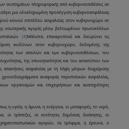
 των συστημάτων πληροφορικής από κυβερνοεπιθέσεις σε
ισάγει μια ολοκληρωμένη προσέγγιση κυβερνοασφάλειας
ψηλού κοινού επιπέδου ασφαλείας στον κυβερνοχώρο σε
 της εσωτερικής αγοράς μέσω βελτιωμένων πρωτοκόλλων
ιστατικών.
[4]
Μάλιστα, επικαιροποιεί και διευρύνει τις
είριση κινδύνων στον κυβερνοχώρο, δεδομένης της
οκότητας των απειλών και των κυβερνοεπιθέσεων, του
υχνότητας, της επινοητικότητας και του αντικτύπου των
 απαιτήσεις ασφαλείας με τη λήψη μέτρων διαχείρισης
α χρονοδιαγράμματα αναφοράς περιστατικών ασφαλείας,
εων οργανισμών και επιχειρήσεων και αυστηρότερες
πως η υγεία, η άμυνα, η ενέργεια, οι μεταφορές, το νερό,
α, οι τράπεζες, οι οντότητες δημόσιας διοίκησης, οι
 χρηματοπιστωτικών αγορών, τα τρόφιμα, η έρευνα, ο