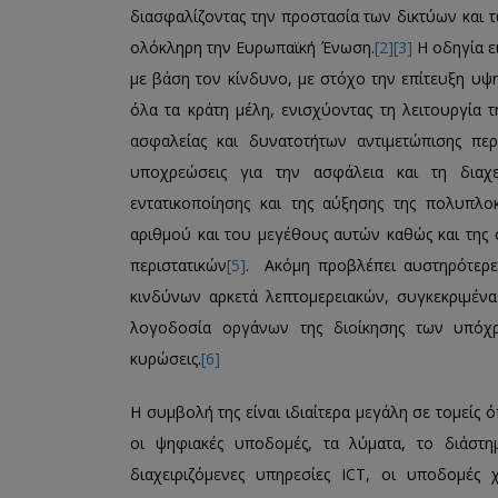
διασφαλίζοντας την προστασία των δικτύων και
ολόκληρη την Ευρωπαϊκή Ένωση.
[2]
[3]
Η οδηγία ε
με βάση τον κίνδυνο, με στόχο την επίτευξη υ
όλα τα κράτη μέλη, ενισχύοντας τη λειτουργία
ασφαλείας και δυνατοτήτων αντιμετώπισης περ
υποχρεώσεις για την ασφάλεια και τη διαχ
εντατικοποίησης και της αύξησης της πολυπλ
αριθμού και του μεγέθους αυτών καθώς και της σ
περιστατικών
[5]
. Ακόμη προβλέπει αυστηρότερες
κινδύνων αρκετά λεπτομερειακών, συγκεκριμέν
λογοδοσία οργάνων της διοίκησης των υπόχρ
κυρώσεις.
[6]
Η συμβολή της είναι ιδιαίτερα μεγάλη σε τομείς ό
οι ψηφιακές υποδομές, τα λύματα, το διάστημ
διαχειριζόμενες υπηρεσίες ICT, οι υποδομές