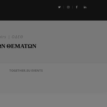
αι η Επιχείρηση ASPIDES: Η ΕΕ στην ασφάλεια της Ερυθράς Θάλασσα
airs | ΟΔΕΘ
ΩΝ ΘΕΜΑΤΩΝ
TOGETHER.EU EVENTS