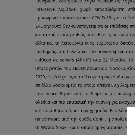
παραβίαση δεδομένων λόγω σφάλματος λογισμ
Interserve λαμβάνει χωρά απροσδιόριστη επ
προσωρινών νοσοκομείων COVID-19 για το NHS.
Ένωσης αυτό δεν συνεπάγεται ότι οι επιθέσεις
και τα κράτη μέλη καθώς οι επιθέσεις σε έναν 
αλλά και τη λειτουργία ενός ευρύτερου δικτύο
πανδημίας, στη Γαλλία και πιο συγκεκριμένα στο 
επίθεση σε servers (AP-HP) στις 22 Μαρτίου το
υπολογιστών του Πανεπιστημιακού Νοσοκομείου
2020, αυτό είχε ως αποτέλεσμα τη διακοπή των υ
σε άλλο νοσοκομείο το οποίο απείχε 60 χιλιόμετρ
που σημειώθηκαν κατά τη διάρκεια της πανδημία
ολοένα και πιο επιτακτική την ανάγκη για ενίσ
και ευαισθητοποίησης των χρηστών. Επιπλέον, τ
ransomware από την ομάδα Conti , η οποία είν
τη Wizard Spider και η οποία πραγματοποιεί επι