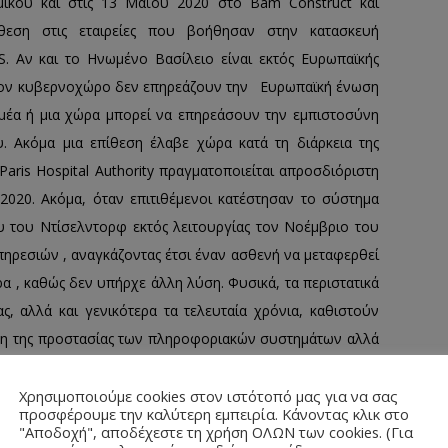
ικού και στις 13 Μαΐου 2020 στο Bam Construct και
ίθεση στις εταιρείες που βοήθησαν στην κατασκευή
 Αν και το Ηνωμένο Βασίλειο είναι εκτός Ευρωπαϊκής
 στον κυβερνοχώρο δεν επηρεάζουν την Ευρωπαϊκή ένωση
τομέα ή μια χώρα μπορεί να επηρεάσουν την εμπιστοσύνη
υ. Ακόμα μια επίθεση έλαβε χώρα κατά τη διάρκεια της
Paris Hospital Authority πραγματοποιείται απροσδιόριστη
 2020. Ακόμα, όταν επιτιθέμενοι κατέστησαν το σύστημα
 του Ντίσελντορφ εκτός λειτουργίας τον Νοέμβριο του
πηρεσιών , αναγκάζοντας έτσι έναν ασθενή να μεταφερθεί
α , καθώς δεν υπήρχε άλλη λύση. Φυσικά, τα περιστατικά
ς, αλλά και γενικότερα τα τελευταία χρόνια, καθιστούν
χυση της προστασίας των πληροφοριακών συστημάτων αλλά
ον Μάιο του 2021, πραγματοποιήθηκε μια επίθεση τύπου
αι μια ρωσόφωνη εγκληματική οργάνωση, συνδεδεμένη με
Χρησιμοποιούμε cookies στον ιστότοπό μας για να σας
προσφέρουμε την καλύτερη εμπειρία. Κάνοντας κλικ στο
θέσεις ransomware, στην Ιρλανδία. Το ιρλανδικό σύστημα
"Αποδοχή", αποδέχεστε τη χρήση ΟΛΩΝ των cookies. (Για