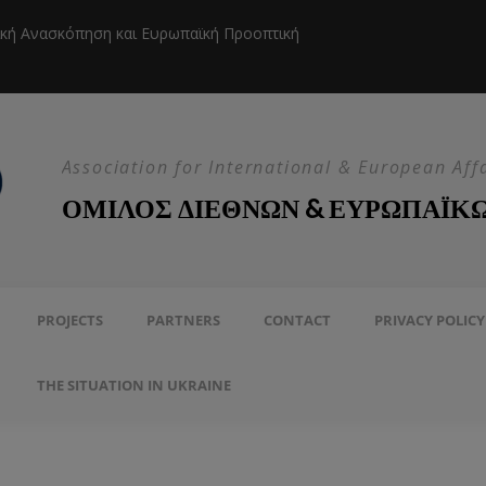
ική Ανασκόπηση και Ευρωπαϊκή Προοπτική
Η EEAS κ
Association for International & European Aff
ΟΜΙΛΟΣ ΔΙΕΘΝΩΝ & ΕΥΡΩΠΑΪΚ
PROJECTS
PARTNERS
CONTACT
PRIVACY POLICY
THE SITUATION IN UKRAINE