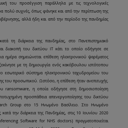
ομική του προσέγγιση παράλληλα με τις τεχνολογικές
πάρα πολύ συχνές, όπως φάνηκε και από την περίπτωση της
κυβέρνησης, αλλά ήδη και από την περίοδο της πανδημίας
ατά τη διάρκεια της πανδημίας, στο Πανεπιστημιακό
αι διακοπή του δικτύου IT κάτι το οποίο οδήγησε σε
ια ημέρα σημειώνεται επίθεση ηλεκτρονικού ψαρέματος
ξεκίνησε με τη δημιουργία ενός κακόβουλου ιστότοπου
το εσωτερικό σύστημα ηλεκτρονικού ταχυδρομείου του
 του προσωπικού. Ωστόσο, η επίθεση ήταν ανεπιτυχής.
που ransomware, η οποία οδήγησε στη δημοσιοποίηση
οτυχημένη προσπάθεια απενεργοποίησης του δικτύου
arch Group στο 15 Ηνωμένο Βασίλειο. Στο Ηνωμένο
 κατά την διάρκεια της Πανδημίας, στις 10 Ιουνίου 2020
ferencing Software for NHS doctors) πραγματοποιείται