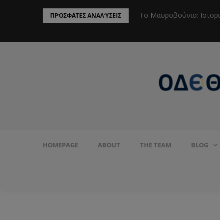
ην Προστασία του Πληθυσμού από το
Το Μαυροβούνιο: Ιστορ
ΠΡΌΣΦΑΤΕΣ ΑΝΑΛΎΣΕΙΣ
HOMEPAGE
ABOUT
THE TEAM
BLOG