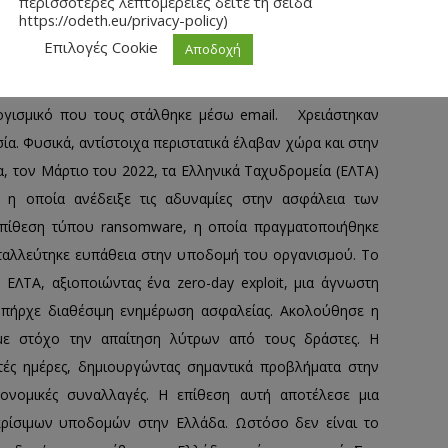
περισσότερες λεπτομέρειες δείτε τη σείδα
πό το 80% της υποδομής πληροφορικής του, κλέβοντας
https://odeth.eu/privacy-policy)
νομικής περίθαλψης από συστήματα απαραίτητα για την
Επιλογές Cookie
Αποδοχή
 από μη κλινικά συστήματα όπως χρηματοδότηση και
νας χρήστης από το προσωπικό, άνοιξε ένα υπολογιστικό
ογισμικό που τους στάλθηκε μέσω email. Χρειάστηκαν
ία. Φυσικά, αντίστοιχα περιστατικά έλαβαν χώρα και στην
, τον Μάρτιο του 2022, τα Ελληνικά Ταχυδρομεία (ΕΛΤΑ)
, η οποία ανέδειξε τις αδυναμίες στην ασφάλεια των
επίθεση τύπου ransomware, η οποία πραγματοποιήθηκε
ταλλεύτηκε ευπάθεια στην υποδομή του οργανισμού. Το
 ΕΛΤΑ, αξιοποιώντας ένα zero-day exploit, μια άγνωστη
υπήρχε διαθέσιμη ενημέρωση ασφαλείας. Ακολούθησε η
ε στόχο την απαίτηση λύτρων από τους δράστες. Η
τές ημέρες, δημιουργώντας σημαντικά προβλήματα στην
κονομικές συναλλαγές. Η επίθεση αυτή αποτέλεσε μια
κρίσιμων υποδομών στην Ελλάδα. Ωστόσο δεν είναι το