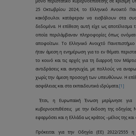
μόνο περιστατικό κυβερνοεπίθεσης σε κρίσιμη υ
25 Οκτωβρίου 2024, το Ελληνικό Ανοικτό Πα
κακόβουλοι κατάφεραν να εισβάλουν στα συσ
δεδομένα. Η επίθεση αυτή είχε ως αποτέλεσμα
οποία περιλάμβαναν πληροφορίες όπως ονόματα
αποφοίτων. Το Ελληνικό Ανοιχτό Πανεπιστήμι
ήταν άμεση η ενημέρωση για το εν θέματι περιστ
το κοινό και τις αρχές για τη διαρροή τον Μάρ
αντιδράσεις και ανησυχία, με πολλούς να αναρ
χωρίς την άμεση προσοχή των υπευθύνων. Η επίθ
ασφάλειας και στα εκπαιδευτικά ιδρύματα.
[1]
Έτσι, η Ευρωπαϊκή Ένωση μερίμνησε για 
κυβερνοεπιθέσεις με την έκδοση της οδηγίας 
εφαρμόσει και η Ελλάδα ως κράτος –μέλος της κα
Πρόκειται για την Οδηγία (ΕΕ) 2022/2555 η