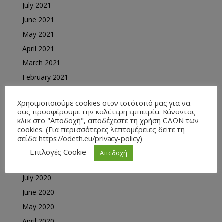
July 2021
June 2021
May 2021
April 2021
March 2021
February 2021
January 2021
Χρησιμοποιούμε cookies στον ιστότοπό μας για να
December 2020
σας προσφέρουμε την καλύτερη εμπειρία. Κάνοντας
κλικ στο "Αποδοχή", αποδέχεστε τη χρήση ΟΛΩΝ των
November 2020
cookies. (Για περισσότερες λεπτομέρειες δείτε τη
October 2020
σείδα https://odeth.eu/privacy-policy)
September 2020
Επιλογές Cookie
Αποδοχή
August 2020
July 2020
June 2020
May 2020
April 2020