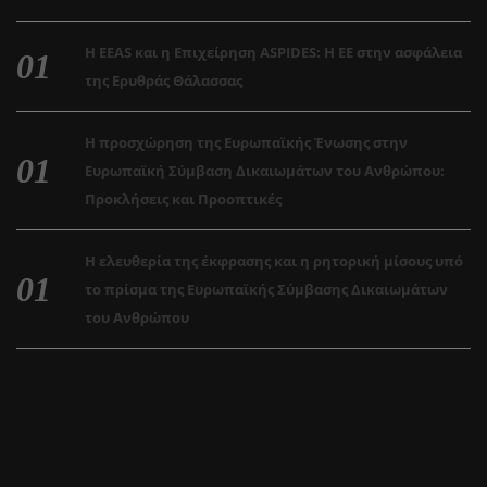
Η EEAS και η Επιχείρηση ASPIDES: Η ΕΕ στην ασφάλεια
της Ερυθράς Θάλασσας
Η προσχώρηση της Ευρωπαϊκής Ένωσης στην
Ευρωπαϊκή Σύμβαση Δικαιωμάτων του Ανθρώπου:
Προκλήσεις και Προοπτικές
Η ελευθερία της έκφρασης και η ρητορική μίσους υπό
το πρίσμα της Ευρωπαϊκής Σύμβασης Δικαιωμάτων
του Ανθρώπου