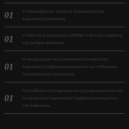
Το Μαυροβούνιο: Ιστορική Ανασκόπηση και
Ευρωπαϊκή Προοπτική
Η EEAS και η Επιχείρηση ASPIDES: Η ΕΕ στην ασφάλεια
της Ερυθράς Θάλασσας
Η προσχώρηση της Ευρωπαϊκής Ένωσης στην
Ευρωπαϊκή Σύμβαση Δικαιωμάτων του Ανθρώπου:
Προκλήσεις και Προοπτικές
Η ελευθερία της έκφρασης και η ρητορική μίσους υπό
το πρίσμα της Ευρωπαϊκής Σύμβασης Δικαιωμάτων
του Ανθρώπου