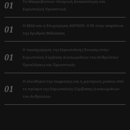
Το Μαυροβούνιο: Ιστορική Ανασκόπηση και
Ευρωπαϊκή Προοπτική
Η EEAS και η Επιχείρηση ASPIDES: Η ΕΕ στην ασφάλεια
της Ερυθράς Θάλασσας
Η προσχώρηση της Ευρωπαϊκής Ένωσης στην
Ευρωπαϊκή Σύμβαση Δικαιωμάτων του Ανθρώπου:
Προκλήσεις και Προοπτικές
Η ελευθερία της έκφρασης και η ρητορική μίσους υπό
το πρίσμα της Ευρωπαϊκής Σύμβασης Δικαιωμάτων
του Ανθρώπου