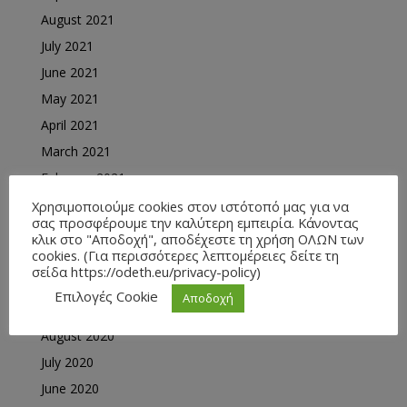
August 2021
July 2021
June 2021
May 2021
April 2021
March 2021
February 2021
January 2021
Χρησιμοποιούμε cookies στον ιστότοπό μας για να
σας προσφέρουμε την καλύτερη εμπειρία. Κάνοντας
December 2020
κλικ στο "Αποδοχή", αποδέχεστε τη χρήση ΟΛΩΝ των
cookies. (Για περισσότερες λεπτομέρειες δείτε τη
November 2020
σείδα https://odeth.eu/privacy-policy)
October 2020
Επιλογές Cookie
Αποδοχή
September 2020
August 2020
July 2020
June 2020