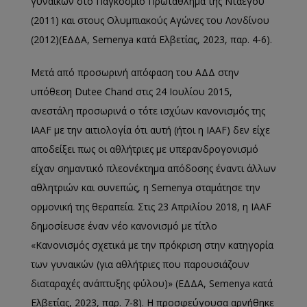
γυναικών στο Παγκόσμιο Πρωτάθλημα της Νταεγού
(2011) και στους Ολυμπιακούς Αγώνες του Λονδίνου
(2012)(ΕΔΔΑ, Semenya κατά Ελβετίας, 2023, παρ. 4-6).
Μετά από προσωρινή απόφαση του ΑΔΔ στην
υπόθεση Dutee Chand στις 24 Ιουλίου 2015,
ανεστάλη προσωρινά ο τότε ισχύων κανονισμός της
IAAF με την αιτιολογία ότι αυτή (ήτοι η IAAF) δεν είχε
αποδείξει πως οι αθλήτριες με υπερανδρογονισμό
είχαν σημαντικό πλεονέκτημα απόδοσης έναντι άλλων
αθλητριών και συνεπώς, η Semenya σταμάτησε την
ορμονική της θεραπεία. Στις 23 Απριλίου 2018, η IAAF
δημοσίευσε έναν νέο κανονισμό με τίτλο
«Κανονισμός σχετικά με την πρόκριση στην κατηγορία
των γυναικών (για αθλήτριες που παρουσιάζουν
διαταραχές ανάπτυξης φύλου)» (ΕΔΔΑ, Semenya κατά
Ελβετίας, 2023, παρ. 7-8). Η προσφεύγουσα αρνήθηκε