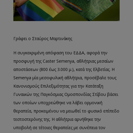
Γράφει ο Σταύρος Μαρτινάκης
Η συγκεκριμένη απόφαση του ΕΔΔΑ, αφορά την
προσφυγή της Caster Semenya, αθλήτριας μεσαίων
αποστάσεων (800 έως 3.000 μ.), κατά της Ελβετίας. Η
Semenya μία μεσοφυλική αθλήτρια, προσέβαλε τους
Κανονισμούς Επιλεξιμότητας για την Κατάταξη
Γυναικών της Παγκόσμιας Ομοσπονδίας Στίβου βάσει
των οποίων υποχρεώθηκε να λάβει ορμονική
θεραπεία, προκειμένου να μειωθεί το φυσικό επίπεδο
τεστοστερόνης της. Η αθλήτρια αρνήθηκε την
υποβολή σε τέτοιες θεραπείες με συνέπεια τον