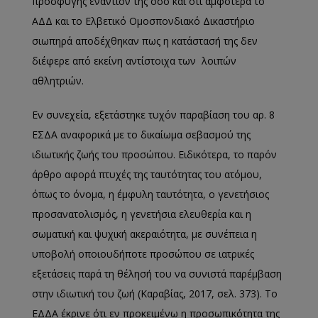
προσφυγής εναντίον της όσο και ότι αμφότερα το
ΑΔΔ και το Ελβετικό Ομοσπονδιακό Δικαστήριο
σιωπηρά αποδέχθηκαν πως η κατάστασή της δεν
διέφερε από εκείνη αντίστοιχα των λοιπών
αθλητριών.
Εν συνεχεία, εξετάστηκε τυχόν παραβίαση του αρ. 8
ΕΣΔΑ αναφορικά με το δικαίωμα σεβασμού της
ιδιωτικής ζωής του προσώπου. Ειδικότερα, το παρόν
άρθρο αφορά πτυχές της ταυτότητας του ατόμου,
όπως το όνομα, η έμφυλη ταυτότητα, ο γενετήσιος
προσανατολισμός, η γενετήσια ελευθερία και η
σωματική και ψυχική ακεραιότητα, με συνέπεια η
υποβολή οποιουδήποτε προσώπου σε ιατρικές
εξετάσεις παρά τη θέλησή του να συνιστά παρέμβαση
στην ιδιωτική του ζωή (Καραβίας, 2017, σελ. 373). Το
ΕΔΔΑ έκρινε ότι εν προκειμένω η προσωπικότητα της