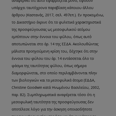
αναφερθεί ότι αυτό εφαρμόζεται μόνο, εφόσον
υπάρχει ταυτόχρονα παραβίαση κάποιου άλλου
άρθρου (Καστανάς, 2017, σελ. 497επ.). Εν προκειμένω,
το Δικαστήριο έκρινε ότι τα φυλετικά χαρακτηριστικά
της προσφεύγουσας ως μεσοφυλικoύ ατόμου
εμπίπτουν στην έννοια του φύλου, όπως αυτό
αποτυπώνεται στο άρ. 14 της ΕΣΔΑ. Ακολουθώντας
μάλιστα προηγούμενη κρίση του, δέχτηκε ότι στην
έννοια του φύλου του άρ. 14 εντάσσεται όλο το
φάσμα της ταυτότητας φύλου, όπως σήμερα
διαμορφώνεται, στο οποίο περιλαμβάνονται πλην
των βιολογικών και τα μεσοφυλικά άτομα (ΕΔΔΑ,
Christine Goodwin κατά Ηνωμένου Βασιλείου, 2002,
παρ. 82). Συμπληρωματικά αναφέρεται τόσο ότι η
μεσοφυλική ταυτότητα της προσφεύγουσας δεν
αποτέλεσε λόγο για την άσκηση οποιασδήποτε