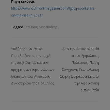
Πηγή εικόνας:
https://www.outfrontmagazine.com/lgbtq-sports-are-
on-the-rise-in-2021/
Tagged
Σταύρος Μαρτινάκης
Υπόθεση C-619/18:
Από την Αποικιοκρατία
Παραβιάζοντας την αρχή
στους Εμφύλιους
της ισοβιότητας και την
Πολέμους: Πώς η
αρχή της ανεξαρτησίας των
Σύγχρονη Γεωπολιτική
δικαστών του Ανώτατου
Σκηνή Επηρεάστηκε από
Δικαστηρίου της Πολωνίας
την Αφρικανική
Διπλωματία