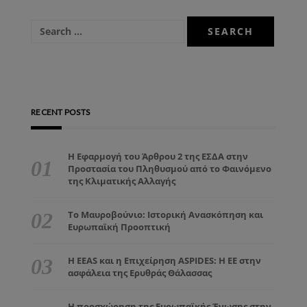
RECENT POSTS
Η Εφαρμογή του Άρθρου 2 της ΕΣΔΑ στην
Προστασία του Πληθυσμού από το Φαινόμενο
της Κλιματικής Αλλαγής
Το Μαυροβούνιο: Ιστορική Ανασκόπηση και
Ευρωπαϊκή Προοπτική
Η EEAS και η Επιχείρηση ASPIDES: Η ΕΕ στην
ασφάλεια της Ερυθράς Θάλασσας
Η προσχώρηση της Ευρωπαϊκής Ένωσης στην