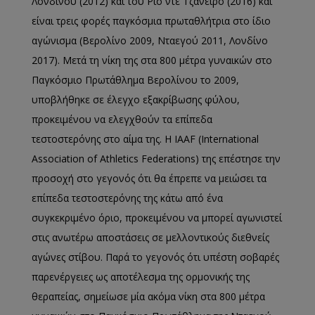
Λονδίνου (2012) και του Ρίο ντε Τζανέιρο (2016) και
είναι τρεις φορές παγκόσμια πρωταθλήτρια στο ίδιο
αγώνισμα (Βερολίνο 2009, Νταεγού 2011, Λονδίνο
2017). Μετά τη νίκη της στα 800 μέτρα γυναικών στο
Παγκόσμιο Πρωτάθλημα Βερολίνου το 2009,
υποβλήθηκε σε έλεγχο εξακρίβωσης φύλου,
προκειμένου να ελεγχθούν τα επίπεδα
τεστοστερόνης στο αίμα της. Η IAAF (International
Association of Athletics Federations) της επέστησε την
προσοχή στο γεγονός ότι θα έπρεπε να μειώσει τα
επίπεδα τεστοστερόνης της κάτω από ένα
συγκεκριμένο όριο, προκειμένου να μπορεί αγωνιστεί
στις ανωτέρω αποστάσεις σε μελλοντικούς διεθνείς
αγώνες στίβου. Παρά το γεγονός ότι υπέστη σοβαρές
παρενέργειες ως αποτέλεσμα της ορμονικής της
θεραπείας, σημείωσε μία ακόμα νίκη στα 800 μέτρα