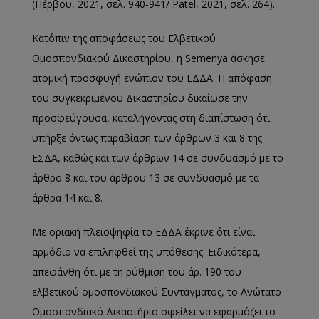
(Πέρβου, 2021, σελ. 940-941/ Patel, 2021, σελ. 264).
Κατόπιν της αποφάσεως του Ελβετικού
Ομοσπονδιακού Δικαστηρίου, η Semenya άσκησε
ατομική προσφυγή ενώπιον του ΕΔΔΑ. Η απόφαση
του συγκεκριμένου Δικαστηρίου δικαίωσε την
προσφεύγουσα, καταλήγοντας στη διαπίστωση ότι
υπήρξε όντως παραβίαση των άρθρων 3 και 8 της
ΕΣΔΑ, καθώς και των άρθρων 14 σε συνδυασμό με το
άρθρο 8 και του άρθρου 13 σε συνδυασμό με τα
άρθρα 14 και 8.
Με οριακή πλειοψηφία το ΕΔΔΑ έκρινε ότι είναι
αρμόδιο να επιληφθεί της υπόθεσης. Ειδικότερα,
απεφάνθη ότι με τη ρύθμιση του άρ. 190 του
ελβετικού ομοσπονδιακού Συντάγματος, το Ανώτατο
Ομοσπονδιακό Δικαστήριο οφείλει να εφαρμόζει το