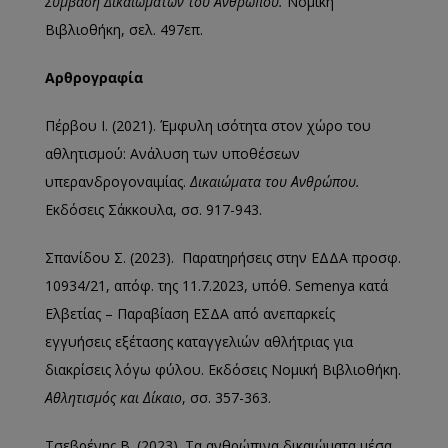
Σύμβαση Δικαιωμάτων του Ανθρώπου.
Νομική
Βιβλιοθήκη, σελ. 497επ.
Αρθρογραφία
Πέρβου Ι. (2021). Έμφυλη ισότητα στον χώρο του
αθλητισμού: Ανάλυση των υποθέσεων
υπερανδρογοναιμίας.
Δικαιώματα του Ανθρώπου.
Εκδόσεις Σάκκουλα, σσ. 917-943.
Σπανίδου Σ. (2023). Παρατηρήσεις στην ΕΔΔΑ προσφ.
10934/21, απόφ. της 11.7.2023, υπόθ. Semenya κατά
Ελβετίας – Παραβίαση ΕΣΔΑ από ανεπαρκείς
εγγυήσεις εξέτασης καταγγελιών αθλήτριας για
διακρίσεις λόγω φύλου. Εκδόσεις Νομική Βιβλιοθήκη.
Αθλητισμός και Δίκαιο
, σσ. 357-363.
Τσεβρένης Β. (2023). Τα ανθρώπινα δικαιώματα μέσα