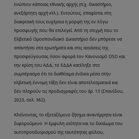
ενώπιον κάποιας εθνικής αρχής (π.χ. δικαστήριο,
ανεξάρτητη αρχή κτλ.). Εντούτοις, επαφίεται στη
διακριτική τους ευχέρεια η μορφή της εν λόγω
προσφυγής που θα επιλεγεί. Από τη στιγμή που το
Ελβετικό Ομοσπονδιακό Δικαστήριο δεν μπόρεσε να
απαντήσει στα ερωτήματα και στις αιτιάσεις της
προσφεύγουσας όσον αφορά τον Κανονισμό DSD και
την κρίση του ΑΔΔ, το ΕΔΔΑ κατέληξε στο
συμπέρασμα ότι τα διαθέσιμα ένδικα μέσα στην
ελβετική έννομη τάξη δεν είναι αποτελεσματικά και
δεν πληρούν τις προδιαγραφές του άρ. 13 (Σπανίδου,
2023, σελ. 362).
Κλείνοντας, το εξεταζόμενο ζήτημα αναντίρρητα είναι
διφορούμενο. Η έμφυλη ισότητα και το δικαίωμα του
αυτοπροσδιορισμού της ταυτότητας φύλου,