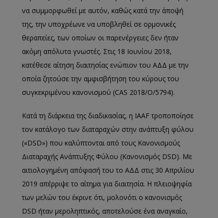
να συμμορφωθεί με αυτόν, καθώς κατά την άποψή
της, την υποχρέωνε να υποβληθεί σε ορμονικές
θεραπείες, των οποίων οι παρενέργειες δεν ήταν
ακόμη απόλυτα γνωστές. Στις 18 Ιουνίου 2018,
κατέθεσε αίτηση διαιτησίας ενώπιον του ΑΔΔ με την
οποία ζητούσε την αμφισβήτηση του κύρους του
συγκεκριμένου κανονισμού (CAS 2018/O/5794).
Κατά τη διάρκεια της διαδικασίας, η IAAF τροποποίησε
τον κατάλογο των διαταραχών στην ανάπτυξη φύλου
(«DSD») που καλύπτονται από τους Κανονισμούς
Διαταραχής Ανάπτυξης Φύλου (Κανονισμός DSD). Με
αιτιολογημένη απόφασή του το ΑΔΔ στις 30 Απριλίου
2019 απέρριψε το αίτημα για διαιτησία. Η πλειοψηφία
των μελών του έκρινε ότι, μολονότι ο κανονισμός
DSD ήταν μεροληπτικός, αποτελούσε ένα αναγκαίο,