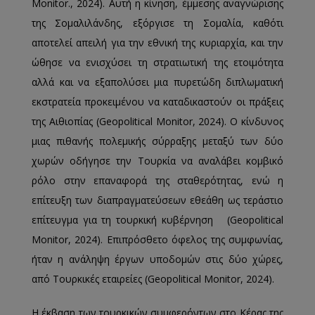
Monitor., 2024). Αυτή η κίνηση, έμμεσης αναγνώρισης
της Σομαλιλάνδης, εξόργισε τη Σομαλία, καθότι
αποτελεί απειλή για την εθνική της κυριαρχία, και την
ώθησε να ενισχύσει τη στρατιωτική της ετοιμότητα
αλλά και να εξαπολύσει μια πυρετώδη διπλωματική
εκστρατεία προκειμένου να καταδικαστούν οι πράξεις
της Αιθιοπίας (Geopolitical Monitor, 2024). Ο κίνδυνος
μιας πιθανής πολεμικής σύρραξης μεταξύ των δύο
χωρών οδήγησε την Τουρκία να αναλάβει κομβικό
ρόλο στην επαναφορά της σταθερότητας, ενώ η
επίτευξη των διαπραγματεύσεων εθεάθη ως τεράστιο
επίτευγμα για τη τουρκική κυβέρνηση (Geopolitical
Monitor, 2024). Επιπρόσθετο όφελος της συμφωνίας,
ήταν η ανάληψη έργων υποδομών στις δύο χώρες,
από Τουρκικές εταιρείες (Geopolitical Monitor, 2024).
Η έκβαση των τουρκικών συμφερόντων στο Κέρας της