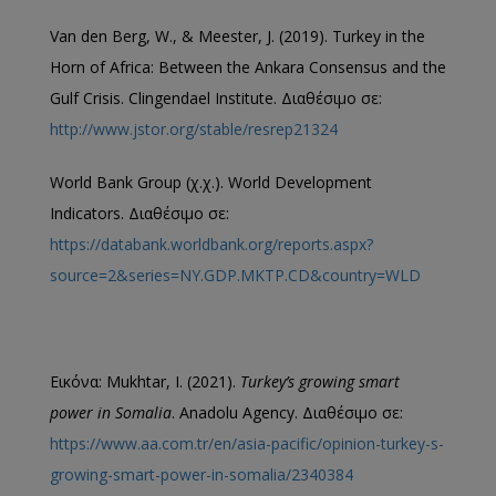
Van den Berg, W., & Meester, J. (2019). Turkey in the
Horn of Africa: Between the Ankara Consensus and the
Gulf Crisis. Clingendael Institute. Διαθέσιμο σε:
http://www.jstor.org/stable/resrep21324
World Bank Group (χ.χ.). World Development
Indicators. Διαθέσιμο σε:
https://databank.worldbank.org/reports.aspx?
source=2&series=NY.GDP.MKTP.CD&country=WLD
Εικόνα: Mukhtar, I. (2021).
Turkey’s growing smart
power in Somalia
. Anadolu Agency. Διαθέσιμο σε:
https://www.aa.com.tr/en/asia-pacific/opinion-turkey-s-
growing-smart-power-in-somalia/2340384