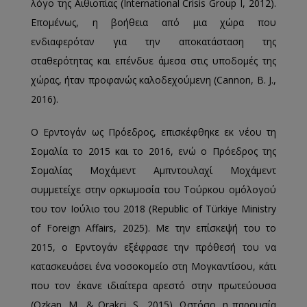
λόγο της Αιθιοπίας (International Crisis Group Ι, 2012).
Επομένως, η βοήθεια από μια χώρα που
ενδιαφερόταν για την αποκατάσταση της
σταθερότητας και επένδυε άμεσα στις υποδομές της
χώρας, ήταν προφανώς καλοδεχούμενη (Cannon, B. J.,
2016).
Ο Ερντογάν ως Πρόεδρος, επισκέφθηκε εκ νέου τη
Σομαλία το 2015 και το 2016, ενώ ο Πρόεδρος της
Σομαλίας Μοχάμεντ Αμπντουλαχί Μοχάμεντ
συμμετείχε στην ορκωμοσία του Τούρκου ομόλογού
του τον Ιούλιο του 2018 (Republic of Türkiye Ministry
of Foreign Affairs, 2025). Με την επίσκεψή του το
2015, ο Ερντογάν εξέφρασε την πρόθεσή του να
κατασκευάσει ένα νοσοκομείο στη Μογκαντίσου, κάτι
που τον έκανε ιδιαίτερα αρεστό στην πρωτεύουσα
(Ozkan, M., & Orakci, S., 2015). Ωστόσο, η παρουσία