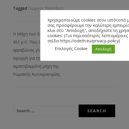
Tagged
Γιώργος Βαρσάμης
Χρησιμοποιούμε cookies στον ιστότοπό μ
σας προσφέρουμε την καλύτερη εμπειρί
κλικ στο "Αποδοχή", αποδέχεστε τη χρή
Η Μάχη των ΕΘνών του
Lobbying: Μια Σύνθετη
cookies. (Για περισσότερες λεπτομέρειες 
σείδα https://odeth.eu/privacy-policy)
451 μ.Χ.: Πώς ένας άδοξος
Πολιτική Διεργασία και οι
Επιλογές Cookie
Αποδοχή
αρραβώνας γίνεται η
Επιπτώσεις της
αφορμή για την πιο
αιματοβαμμένη μάχη της
Ρωμαϊκής Αυτοκρατορίας;