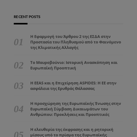
RECENT POSTS
Η Εφαρμογή του Άρθρου 2 της ΕΣΔΑ στην
Προστασία του Πληθυσμού από το Φαινόμενο
της Κλιματικής Αλλαγής
Το Μαυροβούνιο: Ιστορική Ανασκόπηση και
Ευρωπαϊκή Προοπτική
Η EEAS και η Επιχείρηση ASPIDES: Η ΕΕ στην
ασφάλεια της Ερυθράς Θάλασσας
Η προσχώρηση της Ευρωπαϊκής Ένωσης στην
Ευρωπαϊκή Σύμβαση Δικαιωμάτων του
Ανθρώπου: Προκλήσεις και Προοπτικές
Η ελευθερία της έκφρασης και η ρητορική
μίσους υπό το πρίσμα της Ευρωπαϊκής