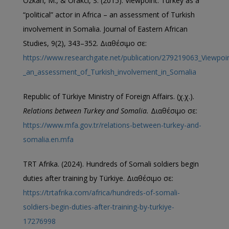
Ozkan, M., & Orakci, S. (2015). Viewpoint: Turkey as a
“political” actor in Africa – an assessment of Turkish
involvement in Somalia. Journal of Eastern African
Studies, 9(2), 343–352. Διαθέσιμο σε:
https://www.researchgate.net/publication/279219063_Viewpoint
_an_assessment_of_Turkish_involvement_in_Somalia
Republic of Türkiye Ministry of Foreign Affairs. (χ.χ.).
Relations between Turkey and Somalia
.
Διαθέσιμο σε:
https://www.mfa.gov.tr/relations-between-turkey-and-
somalia.en.mfa
TRT Afrika. (2024). Hundreds of Somali soldiers begin
duties after training by Türkiye. Διαθέσιμο σε:
https://trtafrika.com/africa/hundreds-of-somali-
soldiers-begin-duties-after-training-by-turkiye-
17276998