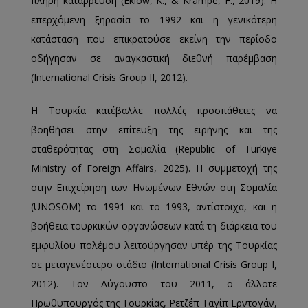
πλήρη κατάρρευση (Eklöw, K., & Krampe, F., 2019). Η
επερχόμενη ξηρασία το 1992 και η γενικότερη
κατάσταση που επικρατούσε εκείνη την περίοδο
οδήγησαν σε αναγκαστική διεθνή παρέμβαση
(International Crisis Group ΙΙ, 2012).
Η Τουρκία κατέβαλλε πολλές προσπάθειες να
βοηθήσει στην επίτευξη της ειρήνης και της
σταθερότητας στη Σομαλία (Republic of Türkiye
Ministry of Foreign Affairs, 2025). Η συμμετοχή της
στην Επιχείρηση των Ηνωμένων Εθνών στη Σομαλία
(UNOSOM) το 1991 και το 1993, αντίστοιχα, και η
βοήθεια τουρκικών οργανώσεων κατά τη διάρκεια του
εμφυλίου πολέμου λειτούργησαν υπέρ της Τουρκίας
σε μεταγενέστερο στάδιο (International Crisis Group Ι,
2012). Τον Αύγουστο του 2011, ο άλλοτε
Πρωθυπουργός της Τουρκίας, Ρετζέπ Ταγίπ Ερντογάν,