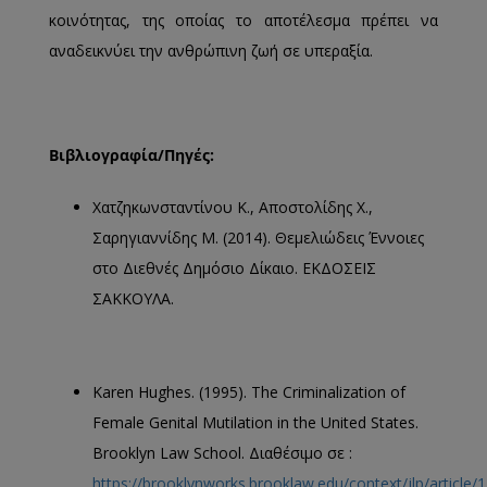
κοινότητας, της οποίας το αποτέλεσμα πρέπει να
αναδεικνύει την ανθρώπινη ζωή σε υπεραξία.
Βιβλιογραφία/Πηγές:
Χατζηκωνσταντίνου Κ., Αποστολίδης Χ.,
Σαρηγιαννίδης Μ. (2014). Θεμελιώδεις Έννοιες
στο Διεθνές Δημόσιο Δίκαιο. ΕΚΔΟΣΕΙΣ
ΣΑΚΚΟΥΛΑ.
Karen Hughes. (1995). The Criminalization of
Female Genital Mutilation in the United States.
Brooklyn Law School. Διαθέσιμο σε :
https://brooklynworks.brooklaw.edu/context/jlp/article