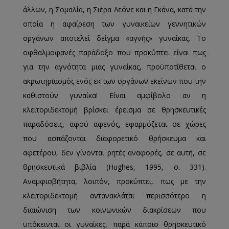
άλλων, η Σομαλία, η Σιέρα Λεόνε και η Γκάνα, κατά την
οποία η αφαίρεση των γυναικείων γεννητικών
οργάνων αποτελεί δείγμα «αγνής» γυναίκας. Το
οφθαλμοφανές παράδοξο που προκύπτει είναι πως
για την αγνότητα μιας γυναίκας, προϋποτίθεται ο
ακρωτηριασμός ενός εκ των οργάνων εκείνων που την
καθιστούν γυναίκα! Είναι αμφίβολο αν η
κλειτοριδεκτομή βρίσκει έρεισμα σε θρησκευτικές
παραδόσεις, αφού αφενός, εφαρμόζεται σε χώρες
που ασπάζονται διαφορετικό θρήσκευμα και
αφετέρου, δεν γίνονται ρητές αναφορές, σε αυτή, σε
θρησκευτικά βιβλία (Hughes, 1995, σ. 331).
Αναμφισβήτητα, λοιπόν, προκύπτει, πως με την
κλειτοριδεκτομή αντανακλάται περισσότερο η
διαιώνιση των κοινωνικών διακρίσεων που
υπόκεινται οι γυναίκες, παρά κάποιο θρησκευτικό