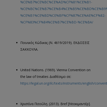
%CE%B7%CE%BC%CE%AD%CF%81%CE%B1-
%CE%BC%CE%B7%CE%B4%CE%B5%CE%BD%CE%B9%
%CE%B1%CE%BD%CE%BF%CF%87%CE%AE%CF%82-
%CF%83%CF%84%CE%B7%CE%BD-%CE%BA/
Ποινικός Κώδικας (Ν. 4619/2019). ΕΚΔΟΣΕΙΣ
ΣΑΚΚΟΥΛΑ.
United Nations. (1969). Vienna Convention on
the law of treaties Διαθέσιμο σε:
https://legal.un.org/ilc/texts/instruments/english/conve
Χριστίνα Πιτούλη. (2013). Bref [Ντοκιμαντέρ].