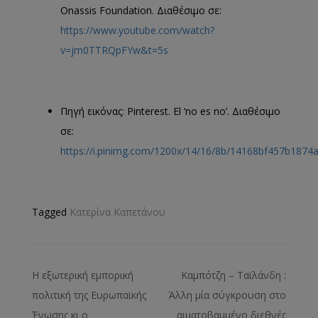
Onassis Foundation. Διαθέσιμο σε:
https://www.youtube.com/watch?
v=jm0TTRQpFYw&t=5s
Πηγή εικόνας: Pinterest. El ‘no es no’. Διαθέσιμο
σε:
https://i.pinimg.com/1200x/14/16/8b/14168bf457b187
Tagged
Κατερίνα Καπετάνου
Η εξωτερική εμπορική
Καμπότζη – Ταϊλάνδη :
πολιτική της Ευρωπαϊκής
Άλλη μία σύγκρουση στο
Ένωσης κι ο
αιματοβαμμένο διεθνές