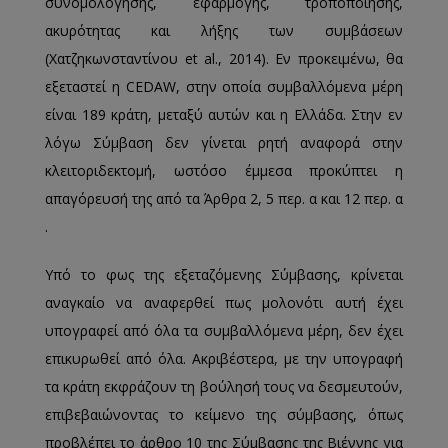
συνομολόγησης, εφαρμογής, τροποποίησης,
ακυρότητας και λήξης των συμβάσεων
(Χατζηκωνσταντίνου et al., 2014). Εν προκειμένω, θα
εξεταστεί η CEDAW, στην οποία συμβαλλόμενα μέρη
είναι 189 κράτη, μεταξύ αυτών και η Ελλάδα. Στην εν
λόγω Σύμβαση δεν γίνεται ρητή αναφορά στην
κλειτοριδεκτομή, ωστόσο έμμεσα προκύπτει η
απαγόρευσή της από τα Άρθρα 2, 5 περ. α και 12 περ. α
.
Υπό το φως της εξεταζόμενης Σύμβασης, κρίνεται
αναγκαίο να αναφερθεί πως μολονότι αυτή έχει
υπογραφεί από όλα τα συμβαλλόμενα μέρη, δεν έχει
επικυρωθεί από όλα. Ακριβέστερα, με την υπογραφή
τα κράτη εκφράζουν τη βούλησή τους να δεσμευτούν,
επιβεβαιώνοντας το κείμενο της σύμβασης, όπως
προβλέπει το άρθρο 10 της Σύμβασης της Βιέννης για