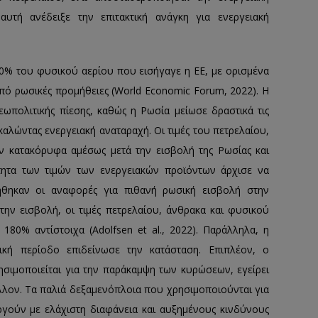
υτή ανέδειξε την επιτακτική ανάγκη για ενεργειακή
40% του φυσικού αερίου που εισήγαγε η ΕΕ, με ορισμένα
πό ρωσικές προμήθειες (World Economic Forum, 2022). Η
εωπολιτικής πίεσης, καθώς η Ρωσία μείωσε δραστικά τις
λώντας ενεργειακή αναταραχή. Οι τιμές του πετρελαίου,
ν κατακόρυφα αμέσως μετά την εισβολή της Ρωσίας και
τητα των τιμών των ενεργειακών προϊόντων άρχισε να
ήθηκαν οι αναφορές για πιθανή ρωσική εισβολή στην
την εισβολή, οι τιμές πετρελαίου, άνθρακα και φυσικού
80% αντίστοιχα (Adolfsen et al., 2022). Παράλληλα, η
ική περίοδο επιδείνωσε την κατάσταση. Επιπλέον, ο
ησιμοποιείται για την παράκαμψη των κυρώσεων, εγείρει
άλλον. Τα παλιά δεξαμενόπλοια που χρησιμοποιούνται για
γούν με ελάχιστη διαφάνεια και αυξημένους κινδύνους