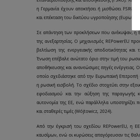
η Γερμανία έχουν αποκτήσει ή μισθώσει FSRU, 
και επέκταση του δικτύου υγροποίησης (Ευρωπαϊκ
Σε απάντηση των προκλήσεων που ανέκυψαν, η ΕΕ
της ανεξαρτησίας. Ο μηχανισμός REPowerEU προ
βελτίωση της ενεργειακής αποδοτικότητας και 
Ένωση επέβαλε ανώτατο όριο στην τιμή του ρωσικ
αποθήκευσης και ανανεώσιμες πηγές ενέργειας. 
οποίο σχεδιάστηκε από την Ευρωπαϊκή Επιτροπή 
η ρωσική εισβολή. Το σχέδιο στοχεύει στην εξο
εφοδιασμού και την αύξηση της παραγωγής κ
αυτονομία της ΕΕ, ενώ παράλληλα υποστηρίζει πο
και σταθερές τιμές (Wójtowicz, 2024).
Από την έγκρισή του σχεδίου REPowerEU, η ΕΕ 
καυσίμων, ενώ οι κυρώσεις απαγόρευσαν τις θαλ