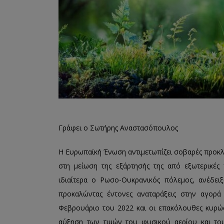
Γράφει ο Σωτήρης Αναστασόπουλος
Η Ευρωπαϊκή Ένωση αντιμετωπίζει σοβαρές προκλή
στη μείωση της εξάρτησής της από εξωτερικές π
ιδιαίτερα ο Ρωσο-Ουκρανικός πόλεμος, ανέδειξ
προκαλώντας έντονες αναταράξεις στην αγορά
Φεβρουάριο του 2022 και οι επακόλουθες κυρώσ
αύξηση των τιμών του φυσικού αερίου και το