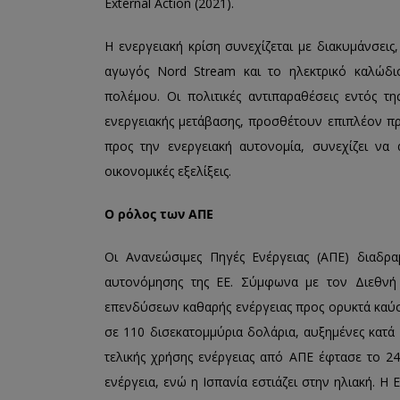
External Action (2021).
Η ενεργειακή κρίση συνεχίζεται με διακυμάνσει
αγωγός Nord Stream και το ηλεκτρικό καλώδιο
πολέμου. Οι πολιτικές αντιπαραθέσεις εντός τη
ενεργειακής μετάβασης, προσθέτουν επιπλέον προ
προς την ενεργειακή αυτονομία, συνεχίζει να α
οικονομικές εξελίξεις.
Ο ρόλος των ΑΠΕ
Οι Ανανεώσιμες Πηγές Ενέργειας (ΑΠΕ) διαδρα
αυτονόμησης της ΕΕ. Σύμφωνα με τον Διεθνή 
επενδύσεων καθαρής ενέργειας προς ορυκτά καύσι
σε 110 δισεκατομμύρια δολάρια, αυξημένες κατ
τελικής χρήσης ενέργειας από ΑΠΕ έφτασε το 24
ενέργεια, ενώ η Ισπανία εστιάζει στην ηλιακή. 