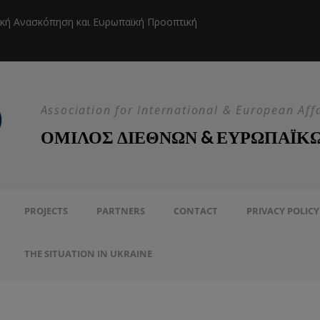
ική Ανασκόπηση και Ευρωπαϊκή Προοπτική
Η EEAS κ
Association for International & European Aff
ΟΜΙΛΟΣ ΔΙΕΘΝΩΝ & ΕΥΡΩΠΑΪΚ
PROJECTS
PARTNERS
CONTACT
PRIVACY POLICY
THE SITUATION IN UKRAINE