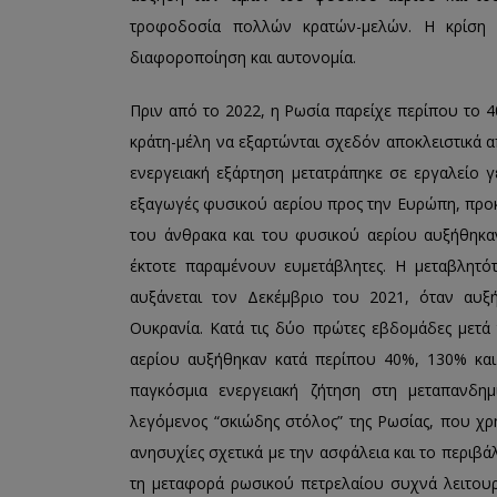
τροφοδοσία πολλών κρατών-μελών. Η κρίση α
διαφοροποίηση και αυτονομία.
Πριν από το 2022, η Ρωσία παρείχε περίπου το 
κράτη-μέλη να εξαρτώνται σχεδόν αποκλειστικά α
ενεργειακή εξάρτηση μετατράπηκε σε εργαλείο γ
εξαγωγές φυσικού αερίου προς την Ευρώπη, προκα
του άνθρακα και του φυσικού αερίου αυξήθηκα
έκτοτε παραμένουν ευμετάβλητες. Η μεταβλητό
αυξάνεται τον Δεκέμβριο του 2021, όταν αυξ
Ουκρανία. Κατά τις δύο πρώτες εβδομάδες μετά 
αερίου αυξήθηκαν κατά περίπου 40%, 130% και 1
παγκόσμια ενεργειακή ζήτηση στη μεταπανδημ
λεγόμενος “σκιώδης στόλος” της Ρωσίας, που χρ
ανησυχίες σχετικά με την ασφάλεια και το περιβ
τη μεταφορά ρωσικού πετρελαίου συχνά λειτουρ