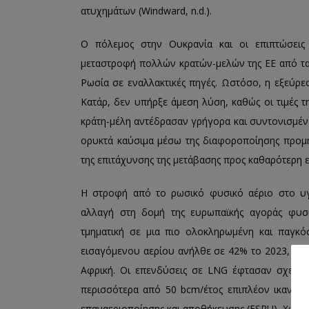
ατυχημάτων (Windward, n.d.).
Ο πόλεμος στην Ουκρανία και οι επιπτώσεις
μεταστροφή πολλών κρατών-μελών της ΕΕ από τα
Ρωσία σε εναλλακτικές πηγές. Ωστόσο, η εξεύρ
Κατάρ, δεν υπήρξε άμεση λύση, καθώς οι τιμές τη
κράτη-μέλη αντέδρασαν γρήγορα και συντονισμέν
ορυκτά καύσιμα μέσω της διαφοροποίησης προμη
της επιτάχυνσης της μετάβασης προς καθαρότερη ε
Η στροφή από το ρωσικό φυσικό αέριο στο υγ
αλλαγή στη δομή της ευρωπαϊκής αγοράς φυσι
τμηματική σε μια πιο ολοκληρωμένη και παγκ
εισαγόμενου αερίου ανήλθε σε 42% το 2023, με κ
Αφρική. Οι επενδύσεις σε LNG έφτασαν σχεδό
περισσότερα από 50 bcm/έτος επιπλέον ικανό
επαναεριοποίησης και αποθήκευσης (FSRU). Χώρες 