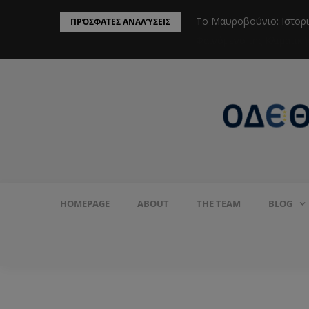
ην Προστασία του Πληθυσμού από το
Το Μαυροβούνιο: Ιστορ
ΠΡΌΣΦΑΤΕΣ ΑΝΑΛΎΣΕΙΣ
HOMEPAGE
ABOUT
THE TEAM
BLOG