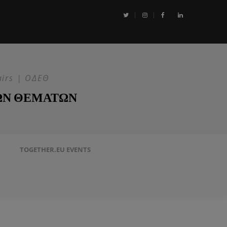
αι η Επιχείρηση ASPIDES: Η ΕΕ στην ασφάλεια της Ερυθράς Θάλασσα
airs | ΟΔΕΘ
ΩΝ ΘΕΜΑΤΩΝ
TOGETHER.EU EVENTS