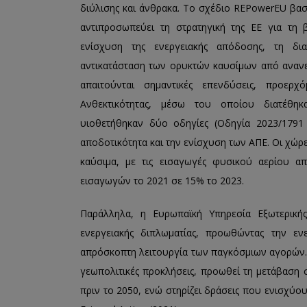
διύλισης και άνθρακα. Το σχέδιο REPowerEU βασί
αντιπροσωπεύει τη στρατηγική της ΕΕ για τη β
ενίσχυση της ενεργειακής απόδοσης, τη δι
αντικατάσταση των ορυκτών καυσίμων από ανανε
απαιτούνται σημαντικές επενδύσεις, προερ
Ανθεκτικότητας, μέσω του οποίου διατέθηκ
υιοθετήθηκαν δύο οδηγίες (Οδηγία 2023/1791
αποδοτικότητα και την ενίσχυση των ΑΠΕ. Οι χώρ
καύσιμα, με τις εισαγωγές φυσικού αερίου 
εισαγωγών το 2021 σε 15% το 2023.
Παράλληλα, η Ευρωπαϊκή Υπηρεσία Εξωτερικής
ενεργειακής διπλωματίας, προωθώντας την ενε
απρόσκοπτη λειτουργία των παγκόσμιων αγορών. 
γεωπολιτικές προκλήσεις, προωθεί τη μετάβαση
πριν το 2050, ενώ στηρίζει δράσεις που ενισχύο