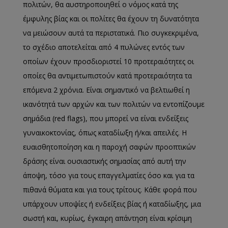
πολιτών, θα αυστηροποιηθεί ο νόμος κατά της
έμφυλης βίας και οι πολίτες θα έχουν τη δυνατότητα
να μειώσουν αυτά τα περιστατικά. Πιο συγκεκριμένα,
το σχέδιο αποτελείται από 4 πυλώνες εντός των
οποίων έχουν προσδιοριστεί 10 προτεραιότητες οι
οποίες θα αντιμετωπιστούν κατά προτεραιότητα τα
επόμενα 2 χρόνια. Είναι σημαντικό να βελτιωθεί η
ικανότητά των αρχών και των πολιτών να εντοπίζουμε
σημάδια (red flags), που μπορεί να είναι ενδείξεις
γυναικοκτονίας, όπως καταδίωξη ή/και απειλές. Η
ευαισθητοποίηση και η παροχή σαφών προοπτικών
δράσης είναι ουσιαστικής σημασίας από αυτή την
άποψη, τόσο για τους επαγγελματίες όσο και για τα
πιθανά θύματα και για τους τρίτους. Κάθε φορά που
υπάρχουν υποψίες ή ενδείξεις βίας ή καταδίωξης, μια
σωστή και, κυρίως, έγκαιρη απάντηση είναι κρίσιμη