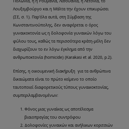
Πολωνία, η η Ρουμανία, Λιθουανία, η Λετονία, το
Λουξεμβούργο και η Μάλτα την έχουν επικυρώσει
(ΣΕ, σ. 1). Παρ’όλα αυτά, στη Σύμβαση της
Κωνσταντινούπολης, δεν αναφέρεται ο όρος
γυναικοκτονία ως η δολοφονία γυναικών λόγω του
φύλου τους, καθώς τα περισσότερα κράτη-μέλη δεν
διαχωρίζουν το εν λόγω έγκλημα από την
ανθρωποκτονία (homicide) (Karakasi et al. 2020, p.2).
Επίσης, η οικουμενική διακήρυξη για τα ανθρώπινα
δικαιώματα είναι το πρώτο κείμενο το οποίο
ταυτοποιεί διαφορετικούς τύπους γυναικοκτονίας,
συμπεριλαμβανομένων:
Φόνος μιας γυναίκας ως αποτέλεσμα
βιαιοπραγίας του συντρόφου
Δολοφονίες γυναικών και ανήλικων κοριτσιών