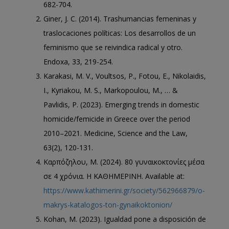
682-704.
Giner, J. C. (2014). Trashumancias femeninas y
traslocaciones políticas: Los desarrollos de un
feminismo que se reivindica radical y otro.
Endoxa, 33, 219-254.
Karakasi, M. V., Voultsos, P., Fotou, E., Nikolaidis,
I., Kyriakou, M. S., Markopoulou, M., … &
Pavlidis, P. (2023). Emerging trends in domestic
homicide/femicide in Greece over the period
2010–2021. Medicine, Science and the Law,
63(2), 120-131.
Καρπόζηλου, Μ. (2024). 80 γυναικοκτονίες μέσα
σε 4 χρόνια. Η ΚΑΘΗΜΕΡΙΝΗ. Available at:
https://www.kathimerini.gr/society/562966879/o-
makrys-katalogos-ton-gynaikoktonion/
Kohan, M. (2023). Igualdad pone a disposición de