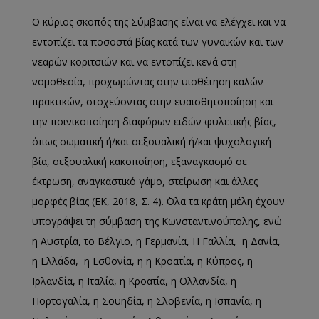
Ο κύριος σκοπός της Σύμβασης είναι να ελέγχει και να
εντοπίζει τα ποσοστά βίας κατά των γυναικών και των
νεαρών κοριτσιών και να εντοπίζει κενά στη
νομοθεσία, προχωρώντας στην υιοθέτηση καλών
πρακτικών, στοχεύοντας στην ευαισθητοποίηση και
την ποινικοποίηση διαφόρων ειδών φυλετικής βίας,
όπως σωματική ή/και σεξουαλική ή/και ψυχολογική
βία, σεξουαλική κακοποίηση, εξαναγκασμό σε
έκτρωση, αναγκαστικό γάμο, στείρωση και άλλες
μορφές βίας (ΕΚ, 2018, Σ. 4). ΄Ολα τα κράτη μέλη έχουν
υπογράψει τη σύμβαση της Κωνσταντινούπολης, ενώ
η Αυστρία, το Βέλγιο, η Γερμανία, Η Γαλλία, η Δανία,
η Ελλάδα, η Εσθονία, η η Κροατία, η Κύπρος, η
Ιρλανδία, η Ιταλία, η Κροατία, η Ολλανδία, η
Πορτογαλία, η Σουηδία, η Σλοβενία, η Ισπανία, η