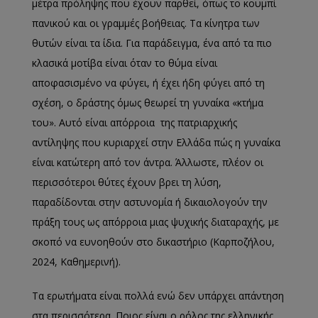
μέτρα πρόληψης που έχουν παρθεί, όπως το κουμπί
πανικού και οι γραμμές βοήθειας. Τα κίνητρα των
θυτών είναι τα ίδια. Για παράδειγμα, ένα από τα πιο
κλασικά μοτίβα είναι όταν το θύμα είναι
αποφασισμένο να φύγει, ή έχει ήδη φύγει από τη
σχέση, ο δράστης όμως θεωρεί τη γυναίκα «κτήμα
του». Αυτό είναι απόρροια της πατριαρχικής
αντίληψης που κυριαρχεί στην Ελλάδα πώς η γυναίκα
είναι κατώτερη από τον άντρα. Άλλωστε, πλέον οι
περισσότεροι θύτες έχουν βρει τη λύση,
παραδίδονται στην αστυνομία ή δικαιολογούν την
πράξη τους ως απόρροια μιας ψυχικής διαταραχής, με
σκοπό να ευνοηθούν στο δικαστήριο (Καρποζήλου,
2024, Καθημερινή).
Τα ερωτήματα είναι πολλά ενώ δεν υπάρχει απάντηση
στα περισσότερα. Ποιος είναι ο ρόλος της ελληνικής