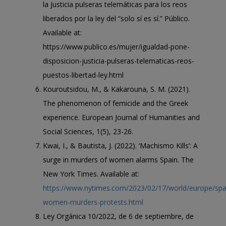
la Justicia pulseras telemáticas para los reos
liberados por la ley del “solo sí es sí.” Público.
Available at:
https://www.publico.es/mujer/igualdad-pone-
disposicion-justicia-pulseras-telematicas-reos-
puestos-libertad-ley.html
Kouroutsidou, M., & Kakarouna, S. M. (2021).
The phenomenon of femicide and the Greek
experience. European Journal of Humanities and
Social Sciences, 1(5), 23-26.
Kwai, I., & Bautista, J. (2022). ‘Machismo Kills’: A
surge in murders of women alarms Spain. The
New York Times. Available at:
https://www.nytimes.com/2023/02/17/world/europe/spa
women-murders-protests.html
Ley Orgánica 10/2022, de 6 de septiembre, de