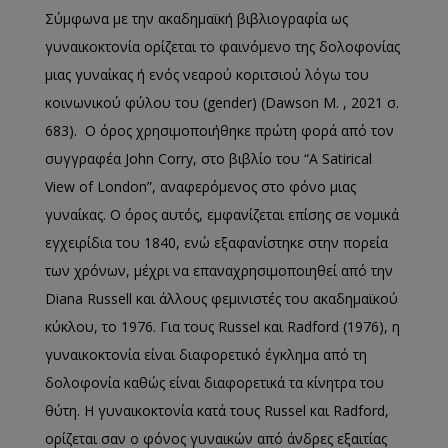
Σύμφωνα με την ακαδημαϊκή βιβλιογραφία ως
γυναικοκτονία ορίζεται το φαινόμενο της δολοφονίας
μιας γυναίκας ή ενός νεαρού κοριτσιού λόγω του
κοινωνικού φύλου του (gender) (Dawson M. , 2021 σ.
683). Ο όρος χρησιμοποιήθηκε πρώτη φορά από τον
συγγραφέα John Corry, στο βιβλίο του “A Satirical
View of London”, αναφερόμενος στο φόνο μιας
γυναίκας. Ο όρος αυτός, εμφανίζεται επίσης σε νομικά
εγχειρίδια του 1840, ενώ εξαφανίστηκε στην πορεία
των χρόνων, μέχρι να επαναχρησιμοποιηθεί από την
Diana Russell και άλλους φεμινιστές του ακαδημαϊκού
κύκλου, το 1976. Για τους Russel και Radford (1976), η
γυναικοκτονία είναι διαφορετικό έγκλημα από τη
δολοφονία καθώς είναι διαφορετικά τα κίνητρα του
θύτη. Η γυναικοκτονία κατά τους Russel και Radford,
ορίζεται σαν ο φόνος γυναικών από άνδρες εξαιτίας