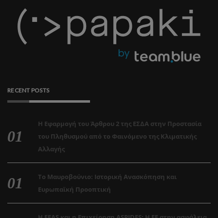
RECENT POSTS
Η Εφαρμογή του Άρθρου 2 της ΕΣΔΑ στην Προστασία
του Πληθυσμού από το Φαινόμενο της Κλιματικής
Αλλαγής
Το Μαυροβούνιο: Ιστορική Ανασκόπηση και
Ευρωπαϊκή Προοπτική
Η EEAS και η Επιχείρηση ASPIDES: Η ΕΕ στην ασφάλεια