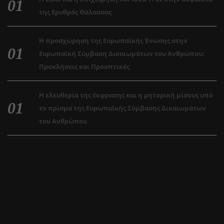
της Ερυθράς Θάλασσας
Η προσχώρηση της Ευρωπαϊκής Ένωσης στην
Ευρωπαϊκή Σύμβαση Δικαιωμάτων του Ανθρώπου:
Προκλήσεις και Προοπτικές
Η ελευθερία της έκφρασης και η ρητορική μίσους υπό
το πρίσμα της Ευρωπαϊκής Σύμβασης Δικαιωμάτων
του Ανθρώπου