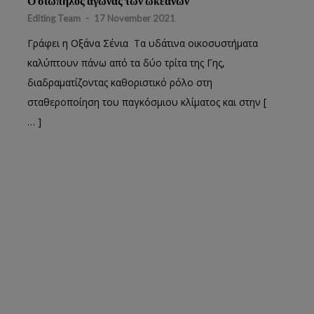
Ο σιωπηλός αγώνας των ωκεανών
Editing Team
-
17 November 2021
Γράφει η Οξάνα Σένια Τα υδάτινα οικοσυστήματα
καλύπτουν πάνω από τα δύο τρίτα της Γης,
διαδραματίζοντας καθοριστικό ρόλο στη
σταθεροποίηση του παγκόσμιου κλίματος και στην [
… ]