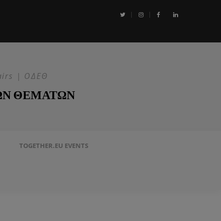
αι η Επιχείρηση ASPIDES: Η ΕΕ στην ασφάλεια της Ερυθράς Θάλασσα
airs | ΟΔΕΘ
ΩΝ ΘΕΜΑΤΩΝ
TOGETHER.EU EVENTS