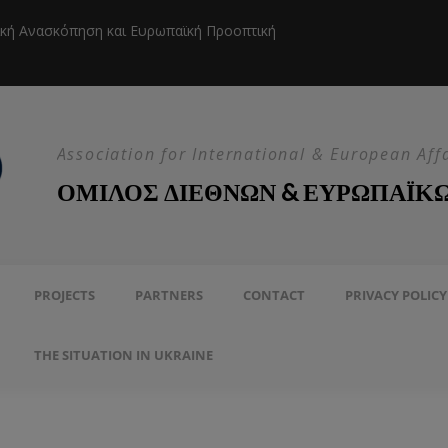
ική Ανασκόπηση και Ευρωπαϊκή Προοπτική
Η EEAS κ
Association for International & European Aff
ΟΜΙΛΟΣ ΔΙΕΘΝΩΝ & ΕΥΡΩΠΑΪΚ
PROJECTS
PARTNERS
CONTACT
PRIVACY POLICY
THE SITUATION IN UKRAINE