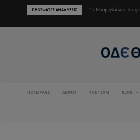
ην Προστασία του Πληθυσμού από το
Το Μαυροβούνιο: Ιστορ
ΠΡΌΣΦΑΤΕΣ ΑΝΑΛΎΣΕΙΣ
HOMEPAGE
ABOUT
THE TEAM
BLOG